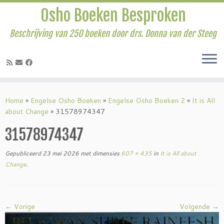
Osho Boeken Besproken
Beschrijving van 250 boeken door drs. Donna van der Steeg
Ga
naar
Home
»
Engelse Osho Boeken
»
Engelse Osho Boeken 2
»
It is All
inhoud
about Change
»
31578974347
31578974347
Gepubliceerd
23 mei 2026
met dimensies
607 × 435
in
It is All about
Change
.
← Vorige
Volgende →