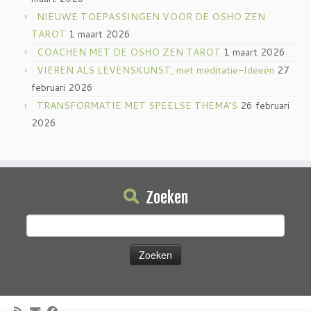
NIEUWE TOEPASSINGEN VOOR DE OSHO ZEN
TAROT
1 maart 2026
COACHEN MET DE OSHO ZEN TAROT
1 maart 2026
VIEREN ALS LEVENSKUNST, met meditatie-Ideeën
27
februari 2026
TRANSFORMATIE MET SPEELSE THEMA’S
26 februari
2026
Zoeken
Zoeken
naar: