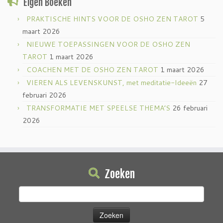
Eigen Boeken
PRAKTISCHE HINTS VOOR DE OSHO ZEN TAROT
5
maart 2026
NIEUWE TOEPASSINGEN VOOR DE OSHO ZEN
TAROT
1 maart 2026
COACHEN MET DE OSHO ZEN TAROT
1 maart 2026
VIEREN ALS LEVENSKUNST, met meditatie-Ideeën
27
februari 2026
TRANSFORMATIE MET SPEELSE THEMA’S
26 februari
2026
Zoeken
Zoeken
naar: