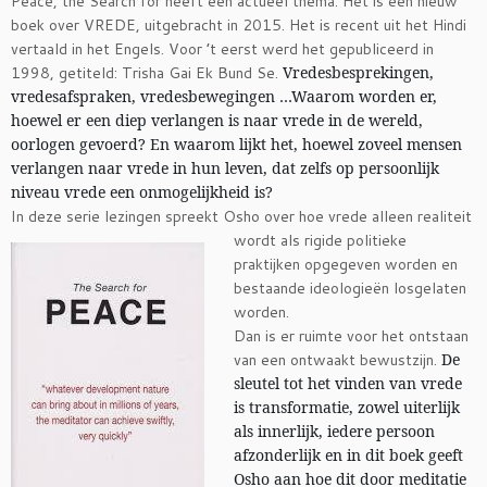
Peace, the Search for heeft een actueel thema. Het is een nieuw
boek over VREDE, uitgebracht in 2015. Het is recent uit het Hindi
vertaald in het Engels. Voor ’t eerst werd het gepubliceerd in
1998, getiteld: Trisha Gai Ek Bund Se.
Vredesbesprekingen,
vredesafspraken, vredesbewegingen …
Waarom worden er,
hoewel er een diep verlangen is naar vrede in de wereld,
oorlogen gevoerd? En waarom lijkt het, hoewel zoveel mensen
verlangen naar vrede in hun leven, dat zelfs op persoonlijk
niveau vrede een onmogelijkheid is?
In deze serie lezingen spreekt Osho over hoe vrede
alleen realiteit
wordt als rigide politieke
praktijken opgegeven worden en
bestaande ideologieën losgelaten
worden.
Dan is er ruimte voor het ontstaan
van een ontwaakt bewustzijn.
De
sleutel tot het vinden van vrede
is transformatie, zowel uiterlijk
als innerlijk, iedere persoon
afzonderlijk en in dit boek geeft
Osho aan hoe dit door meditatie