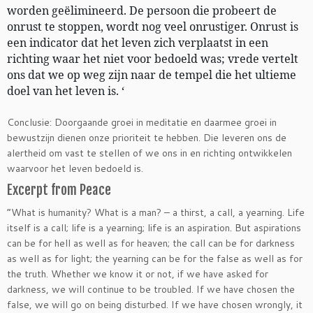
worden geëlimineerd. De persoon die probeert de
onrust te stoppen, wordt nog veel onrustiger. Onrust is
een indicator dat het leven zich verplaatst in een
richting waar het niet voor bedoeld was; vrede vertelt
ons dat we op weg zijn naar de tempel die het ultieme
doel van het leven is. ‘
Conclusie: Doorgaande groei in meditatie en daarmee groei in
bewustzijn dienen onze prioriteit te hebben. Die leveren ons de
alertheid om vast te stellen of we ons in en richting ontwikkelen
waarvoor het leven bedoeld is.
Excerpt from Peace
“What is humanity? What is a man? – a thirst, a call, a yearning. Life
itself is a call; life is a yearning; life is an aspiration. But aspirations
can be for hell as well as for heaven; the call can be for darkness
as well as for light; the yearning can be for the false as well as for
the truth. Whether we know it or not, if we have asked for
darkness, we will continue to be troubled. If we have chosen the
false, we will go on being disturbed. If we have chosen wrongly, it