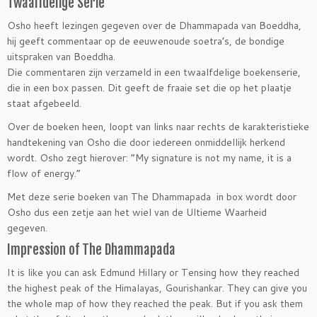
Twaalfdelige Serie
Osho heeft lezingen gegeven over de Dhammapada van Boeddha,
hij geeft commentaar op de eeuwenoude soetra’s, de bondige
uitspraken van Boeddha.
Die commentaren zijn verzameld in een twaalfdelige boekenserie,
die in een box passen. Dit geeft de fraaie set die op het plaatje
staat afgebeeld.
Over de boeken heen, loopt van links naar rechts de karakteristieke
handtekening van Osho die door iedereen onmiddellijk herkend
wordt. Osho zegt hierover: “My signature is not my name, it is a
flow of energy.”
Met deze serie boeken van The Dhammapada in box wordt door
Osho dus een zetje aan het wiel van de Ultieme Waarheid
gegeven.
Impression of The Dhammapada
It is like you can ask Edmund Hillary or Tensing how they reached
the highest peak of the Himalayas, Gourishankar. They can give you
the whole map of how they reached the peak. But if you ask them