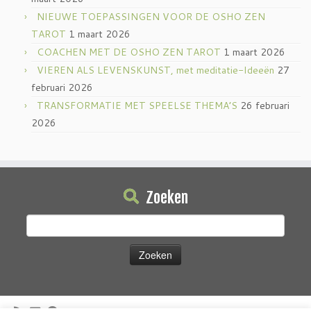
NIEUWE TOEPASSINGEN VOOR DE OSHO ZEN
TAROT
1 maart 2026
COACHEN MET DE OSHO ZEN TAROT
1 maart 2026
VIEREN ALS LEVENSKUNST, met meditatie-Ideeën
27
februari 2026
TRANSFORMATIE MET SPEELSE THEMA’S
26 februari
2026
Zoeken
Zoeken
naar: