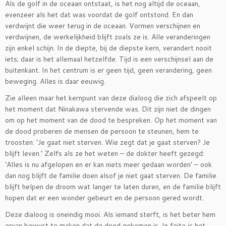
Als de golf in de oceaan ontstaat, is het nog altijd de oceaan,
evenzeer als het dat was voordat de golf ontstond. En dan
verdwijnt die weer terug in de oceaan. Vormen verschijnen en
verdwijnen, de werkelijkheid blijft zoals ze is. Alle veranderingen
zijn enkel schijn. In de diepte, bij de diepste kern, verandert nooit
iets; daar is het allemaal hetzelfde. Tijd is een verschijnsel aan de
buitenkant. In het centrum is er geen tijd, geen verandering, geen
beweging. Alles is daar eeuwig.
Zie alleen maar het kernpunt van deze dialoog die zich afspeelt op
het moment dat Ninakawa stervende was. Dit zijn niet de dingen
om op het moment van de dood te bespreken. Op het moment van
de dood proberen de mensen de persoon te steunen, hem te
troosten: ‘Je gaat niet sterven. Wie zegt dat je gaat sterven? Je
blijft leven.’ Zelfs als ze het weten – de dokter heeft gezegd:
‘Alles is nu afgelopen en er kan niets meer gedaan worden’ – ook
dan nog blijft de familie doen alsof je niet gaat sterven. De familie
blijft helpen de droom wat langer te laten duren, en de familie blijft
hopen dat er een wonder gebeurt en de persoon gered wordt.
Deze dialoog is oneindig mooi. Als iemand sterft, is het beter hem
ervan bewust te maken dat de dood gekomen is. In feite is het