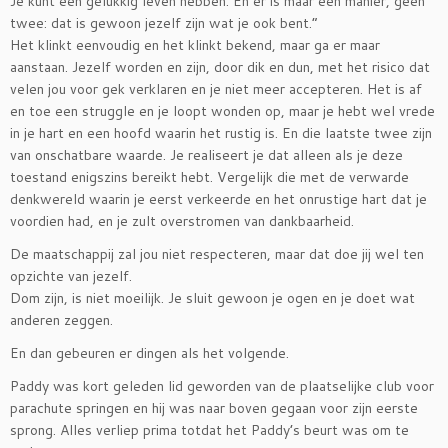
Je kunt een gelukkig leven hebben. En er is maar een manier, geen
twee: dat is gewoon jezelf zijn wat je ook bent.”
Het klinkt eenvoudig en het klinkt bekend, maar ga er maar
aanstaan. Jezelf worden en zijn, door dik en dun, met het risico dat
velen jou voor gek verklaren en je niet meer accepteren. Het is af
en toe een struggle en je loopt wonden op, maar je hebt wel vrede
in je hart en een hoofd waarin het rustig is. En die laatste twee zijn
van onschatbare waarde. Je realiseert je dat alleen als je deze
toestand enigszins bereikt hebt. Vergelijk die met de verwarde
denkwereld waarin je eerst verkeerde en het onrustige hart dat je
voordien had, en je zult overstromen van dankbaarheid.
De maatschappij zal jou niet respecteren, maar dat doe jij wel ten
opzichte van jezelf.
Dom zijn, is niet moeilijk. Je sluit gewoon je ogen en je doet wat
anderen zeggen.
En dan gebeuren er dingen als het volgende.
Paddy was kort geleden lid geworden van de plaatselijke club voor
parachute springen en hij was naar boven gegaan voor zijn eerste
sprong. Alles verliep prima totdat het Paddy’s beurt was om te