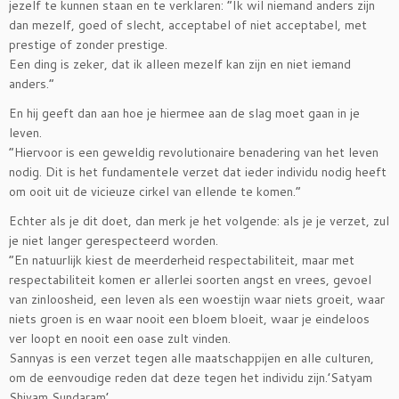
jezelf te kunnen staan en te verklaren: “Ik wil niemand anders zijn
dan mezelf, goed of slecht, acceptabel of niet acceptabel, met
prestige of zonder prestige.
Een ding is zeker, dat ik alleen mezelf kan zijn en niet iemand
anders.”
En hij geeft dan aan hoe je hiermee aan de slag moet gaan in je
leven.
“Hiervoor is een geweldig revolutionaire benadering van het leven
nodig. Dit is het fundamentele verzet dat ieder individu nodig heeft
om ooit uit de vicieuze cirkel van ellende te komen.”
Echter als je dit doet, dan merk je het volgende: als je je verzet, zul
je niet langer gerespecteerd worden.
“En natuurlijk kiest de meerderheid respectabiliteit, maar met
respectabiliteit komen er allerlei soorten angst en vrees, gevoel
van zinloosheid, een leven als een woestijn waar niets groeit, waar
niets groen is en waar nooit een bloem bloeit, waar je eindeloos
ver loopt en nooit een oase zult vinden.
Sannyas is een verzet tegen alle maatschappijen en alle culturen,
om de eenvoudige reden dat deze tegen het individu zijn.’Satyam
Shivam Sundaram’