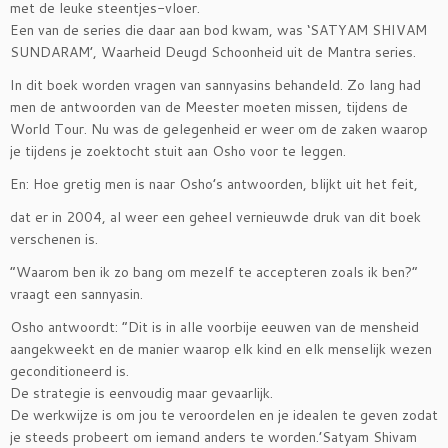
met de leuke steentjes-vloer.
Een van de series die daar aan bod kwam, was ‘SATYAM SHIVAM
SUNDARAM’, Waarheid Deugd Schoonheid uit de Mantra series.
In dit boek worden vragen van sannyasins behandeld. Zo lang had
men de antwoorden van de Meester moeten missen, tijdens de
World Tour. Nu was de gelegenheid er weer om de zaken waarop
je tijdens je zoektocht stuit aan Osho voor te leggen.
En: Hoe gretig men is naar Osho’s antwoorden, blijkt uit het feit,
dat er in 2004, al weer een geheel vernieuwde druk van dit boek
verschenen is.
“Waarom ben ik zo bang om mezelf te accepteren zoals ik ben?”
vraagt een sannyasin.
Osho antwoordt: “Dit is in alle voorbije eeuwen van de mensheid
aangekweekt en de manier waarop elk kind en elk menselijk wezen
geconditioneerd is.
De strategie is eenvoudig maar gevaarlijk.
De werkwijze is om jou te veroordelen en je idealen te geven zodat
je steeds probeert om iemand anders te worden.’Satyam Shivam