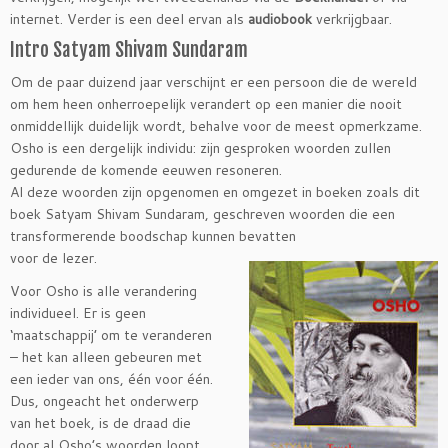
internet. Verder is een deel ervan als
audiobook
verkrijgbaar.
Intro Satyam Shivam Sundaram
Om de paar duizend jaar verschijnt er een persoon die de wereld
om hem heen onherroepelijk verandert op een manier die nooit
onmiddellijk duidelijk wordt, behalve voor de meest opmerkzame.
Osho is een dergelijk individu: zijn gesproken woorden zullen
gedurende de komende eeuwen resoneren.
Al deze woorden zijn opgenomen en omgezet in boeken zoals dit
boek Satyam Shivam Sundaram, geschreven woorden die een
transformerende boodschap kunnen bevatten
voor de lezer.
Voor Osho is alle verandering
individueel. Er is geen
‘maatschappij’ om te veranderen
– het kan alleen gebeuren met
een ieder van ons, één voor één.
Dus, ongeacht het onderwerp
van het boek, is de draad die
door al Osho’s woorden loopt