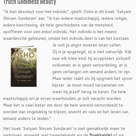
Truth Godliness Beauty
“Ik ben absoluut voor het individu”, geeft Osho in dit boek ‘Satyam
Shivam Sundaram’ aan. “Ik kan iedere maatschappij, iedere religie,
iedere beschaving, de hele geschiedenis van de mensheid,
opofferen voor een enkel individu. Het individu is het meest
waardevolle gebeuren, omdat het individu deel is van het bestaan.
Je zult je angst moeten laten vallen.
Zij is je opgelegd, zij is niet natuurlijk. Kijk
naar elk klein kind: hij accepteert zichzelf
volkomen; er is geen veroordeling, er is
geen verlangen om iemand anders te zijn.
Maar ieder raakt als hij opgroeit het spoor
bijster. Je moet moed verzamelen om
weer bij jezelf terug te keren. De hele
maatschappij wil je ervan weerhouden; je zult veracht worden.
Maar het is veel beter om door de hele wereld veroordeeld te
worden dan ongelukkig te blijven, onecht en vals en het leven van
iemand anders te leiden.”
Het boek ‘Satyam Shivam Sundaram’ is niet gemakkelijk meer te
verkrijgen, mogelijk wel tweedehands via de
Boekhandel
of via