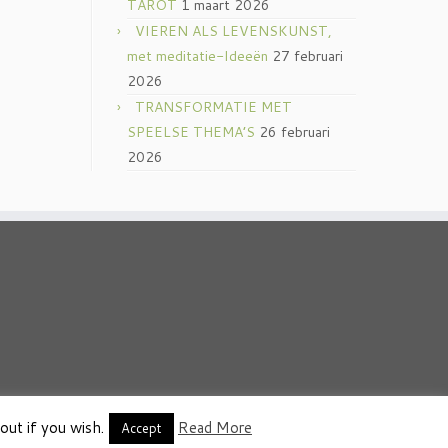
TAROT
1 maart 2026
VIEREN ALS LEVENSKUNST,
met meditatie-Ideeën
27 februari
2026
TRANSFORMATIE MET
SPEELSE THEMA’S
26 februari
2026
out if you wish.
Read More
thema
·
Accept