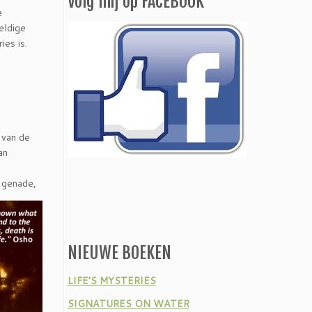
Volg mij op FACEBOOK
e
eldige
ies is.
 van de
an
e genade,
NIEUWE BOEKEN
LIFE’S MYSTERIES
SIGNATURES ON WATER