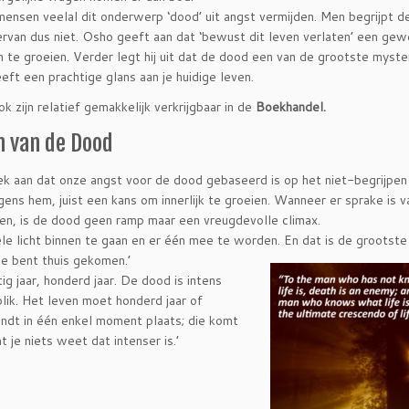
mensen veelal dit onderwerp ‘dood’ uit angst vermijden. Men begrijpt d
ervan dus niet. Osho geeft aan dat ‘bewust dit leven verlaten’ een gew
 te groeien. Verder legt hij uit dat de dood een van de grootste myster
eft een prachtige glans aan je huidige leven.
 zijn relatief gemakkelijk verkrijgbaar in de
Boekhandel.
n van de Dood
ek aan dat onze angst voor de dood gebaseerd is op het niet-begrijpen
gens hem, juist een kans om innerlijk te groeien. Wanneer er sprake is v
en, is de dood geen ramp maar een vreugdevolle climax.
rsele licht binnen te gaan en er één mee te worden. En dat is de grootst
Je
bent thuis gekomen.’
ig jaar, honderd jaar. De dood is intens
blik. Het leven moet honderd jaar of
vindt in één enkel moment plaats; die komt
at je niets weet dat intenser is.’