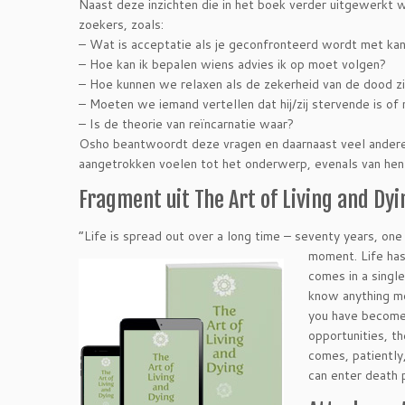
Naast deze inzichten die in het boek verder uitgewerkt
zoekers, zoals:
– Wat is acceptatie als je geconfronteerd wordt met ka
– Hoe kan ik bepalen wiens advies ik op moet volgen?
– Hoe kunnen we relaxen als de zekerheid van de dood z
– Moeten we iemand vertellen dat hij/zij stervende is of 
– Is de theorie van reïncarnatie waar?
Osho beantwoordt deze vragen en daarnaast veel andere 
aangetrokken voelen tot het onderwerp, evenals van he
Fragment uit The Art of Living and Dyi
“Life is spread out over a long time – seventy years, one 
moment. Life has
comes in a singl
know anything mo
you have become 
opportunities, t
comes, patiently,
can enter death p