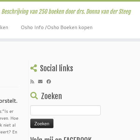
Beschrijving van 250 boeken door drs. Donna van der Steeg
eken
Osho Info /Osho Boeken kopen
Social links
Zoeken
rstelt.
Zoeken
:”Is er
naar:
even. Hoe
k niet al
reert? En