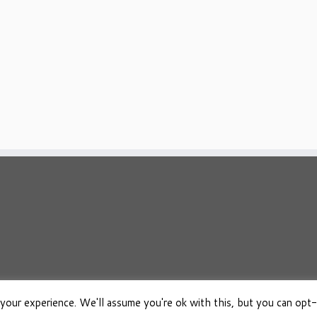
your experience. We'll assume you're ok with this, but you can opt-
026
Osho Boeken Besproken
·
Aangeboden door
·
Ontworpen met de
Customizr 