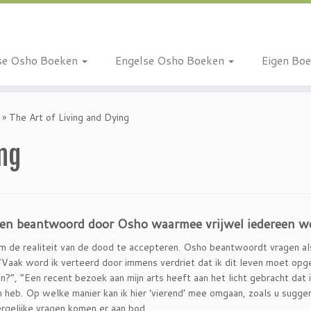
se Osho Boeken
Engelse Osho Boeken
Eigen Bo
»
The Art of Living and Dying
ing
gen beantwoord door Osho waarmee vrijwel iedereen wo
m de realiteit van de dood te accepteren. Osho beantwoordt vragen als
“Vaak word ik verteerd door immens verdriet dat ik dit
leven moet opg
?”, “Een recent bezoek aan mijn arts heeft aan het licht gebracht dat i
n heb. Op welke manier kan ik hier ‘vierend’ mee omgaan, zoals u sugge
rgelijke vragen komen er aan bod.