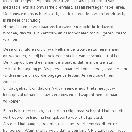
dat voorschrijven. Hij onderzoekt zelf en als hij op grond van
meditatie iets als onwaarheid ervaart, zal hij hiertegen rebelleren.
De nieuwe mens is heel sterk, sterk als een leeuw en tegelijkertijd
is hij heel onschuldig.
Hij heeft een onwrikbaar vertrouwen. En mocht hij belazerd
worden, dan zal zijn vertrouwen daardoor niet tot nul gereduceerd
worden.
Deze onschuld en dit onwankelbare vertrouwen zullen mensen
ontwapenen, zal bij hen ook een houding van onschuld uitlokken.
Denk bijvoorbeeld eens aan de situatie, dat je in de trein zit.
Je hebt bagage bij je. Als je even naar het toilet moet, vraag je een
wildvreemde om op die bagage te letten. Je vertrouwt hem
zomaar.
En dat gebeurt omdat die ‘wildvreemde’ nooit iets met jouw
bagage zal uithalen. Jouw vertrouwen ontwapent hem of haar
volkomen.
En nu is het helaas zo, dat in de huidige maatschappij kinderen dit
vertrouwen pijlsnel na hun geboorte wordt afgeleerd.
Als een kind bang is, beverig, dan is het veel gemakkelijker te
beheersen. Want stel je voor, dat je een kind VRIJ zult laten, wat