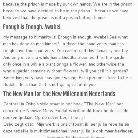
because the prison is made by our own hands. We are in the prison
because we have decided to be in the prison – because we have
believed that the prison is not a prison but our home.
Enough is Enough. Awake!
My message to humanity is: Enough is enough. Awake! See what
man has done to man himself. In three thousand years man has
fought five thousand wars. You cannot call this humanity healthy.
And only once in a while has a Buddha bloomed. If in the garden
only once in a while a plant brings a flower, and otherwise the
whole garden remains without flowers, will you call it a garden?
Something very basic has gone wrong. Each person is born to be a
Buddha: less than that is not going to fulfill you.
The New Man for the New Millennium Nederlands
Centraal in Osho’s visie staat in het boek “The New Man” het
concept de Nieuwe Mens. En dat wordt in dit boek helder uit de
doeken gedaan. Op de cover begint het al.
Osho zegt daar: ‘Mijn werk is onzichtbaar; ik leer jullie rebellie en
deze rebellie is multidimensionaal: waar jullie je
ook maar bevinden,
dragen jullie deze met je mee.