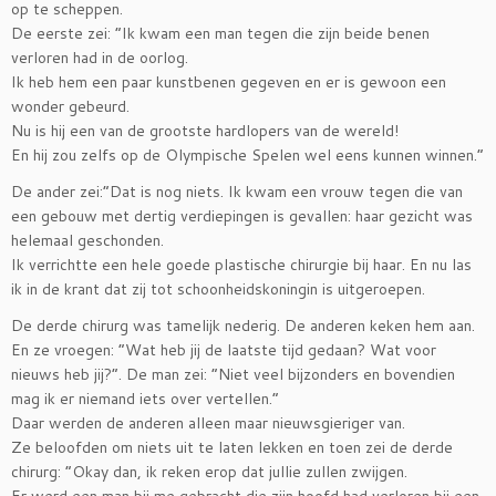
op te scheppen.
De eerste zei: “Ik kwam een man tegen die zijn beide benen
verloren had in de oorlog.
Ik heb hem een paar kunstbenen gegeven en er is gewoon een
wonder gebeurd.
Nu is hij een van de grootste hardlopers van de wereld!
En hij zou zelfs op de Olympische Spelen wel eens kunnen winnen.”
De ander zei:”Dat is nog niets. Ik kwam een vrouw tegen die van
een gebouw met dertig verdiepingen is gevallen: haar gezicht was
helemaal geschonden.
Ik verrichtte een hele goede plastische chirurgie bij haar. En nu las
ik in de krant dat zij tot schoonheidskoningin is uitgeroepen.
De derde chirurg was tamelijk nederig. De anderen keken hem aan.
En ze vroegen: “Wat heb jij de laatste tijd gedaan? Wat voor
nieuws heb jij?”. De man zei: “Niet veel bijzonders en bovendien
mag ik er niemand iets over vertellen.”
Daar werden de anderen alleen maar nieuwsgieriger van.
Ze beloofden om niets uit te laten lekken en toen zei de derde
chirurg: “Okay dan, ik reken erop dat jullie zullen zwijgen.
Er werd een man bij me gebracht die zijn hoofd had verloren bij een