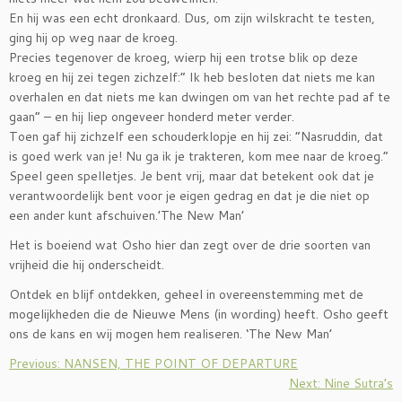
En hij was een echt dronkaard. Dus, om zijn wilskracht te testen,
ging hij op weg naar de kroeg.
Precies tegenover de kroeg, wierp hij een trotse blik op deze
kroeg en hij zei tegen zichzelf:” Ik heb besloten dat niets me kan
overhalen en dat niets me kan dwingen om van het rechte pad af te
gaan” – en hij liep ongeveer honderd meter verder.
Toen gaf hij zichzelf een schouderklopje en hij zei: “Nasruddin, dat
is goed werk van je! Nu ga ik je trakteren, kom mee naar de kroeg.”
Speel geen spelletjes. Je bent vrij, maar dat betekent ook dat je
verantwoordelijk bent voor je eigen gedrag en dat je die niet op
een ander kunt afschuiven.’The New Man’
Het is boeiend wat Osho hier dan zegt over de drie soorten van
vrijheid die hij onderscheidt.
Ontdek en blijf ontdekken, geheel in overeenstemming met de
mogelijkheden die de Nieuwe Mens (in wording) heeft. Osho geeft
ons de kans en wij mogen hem realiseren. ‘The New Man’
Previous: NANSEN, THE POINT OF DEPARTURE
Next: Nine Sutra’s