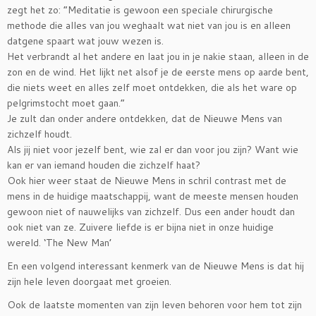
zegt het zo: “Meditatie is gewoon een speciale chirurgische
methode die alles van jou weghaalt wat niet van jou is en alleen
datgene spaart wat jouw wezen is.
Het verbrandt al het andere en laat jou in je nakie staan, alleen in de
zon en de wind. Het lijkt net alsof je de eerste mens op aarde bent,
die niets weet en alles zelf moet ontdekken, die als het ware op
pelgrimstocht moet gaan.”
Je zult dan onder andere ontdekken, dat de Nieuwe Mens van
zichzelf houdt.
Als jij niet voor jezelf bent, wie zal er dan voor jou zijn? Want wie
kan er van iemand houden die zichzelf haat?
Ook hier weer staat de Nieuwe Mens in schril contrast met de
mens in de huidige maatschappij, want de meeste mensen houden
gewoon niet of nauwelijks van zichzelf. Dus een ander houdt dan
ook niet van ze. Zuivere liefde is er bijna niet in onze huidige
wereld. ‘The New Man’
En een volgend interessant kenmerk van de Nieuwe Mens is dat hij
zijn hele leven doorgaat met groeien.
Ook de laatste momenten van zijn leven behoren voor hem tot zijn