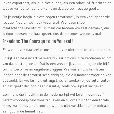
leven exploreert, als je je niet alleen, als een robot, blijft richten op
wat er van buiten op je afkomt en daarop een reactie geeft.
“In je eentje begin je niets tegen terrorisme”, is een veel gehoorde
reactie. Nee en toch ook weer wel. We leven in een
maatschappelijke structuur, maar die hebben we zelf gemaakt, die
is door mensen in elkaar gezet; dus daar kunnen we ook vanaf.
Freedom: The Courage to be Yourself
En we hoeven daar zeker ons hele leven niet door te laten bepalen.
Er ligt een hele innerlijke wereld klaar om ons in te verdiepen en om
van daaruit te groeien. Dat is een wezenlijk verandering en die blijft
tot nu toe bij velen ongebruikt liggen. We kunnen ons lam laten
leggen door de terroristische dreiging, die elk moment weer de kop
opsteekt. En we kunnen, uit angst, schuil zoeken bij de autoriteiten
en dat geeft dan nog geen garantie, zoals ook zijzelf aangeven.
Een mens die in echt in in de moderne tijd wil leven, neemt zelf
verantwoordelijkheid voor zijn leven en hij groeit uit tot een totale
mens. Aan de overheid kunnen we ons niet vastklampen en ook aan
een god in de hemel niet.