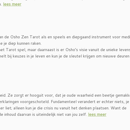
n.
lees meer
n de Osho Zen Tarot als en speels en diepgaand instrument voor medi
e je diep kunnen raken.
het Tarot spel, maar daarnaast is er Osho’s visie vanuit de unieke leve
eelt bij keuzes in je leven en kun je de sleutel krijgen om nieuwe deuren
id. Ze zorgt er hooguit voor, dat je oude waarheid een beetje gemakke
 verklaringen voorgeschoteld. Fundamenteel verandert er echter niets, je
hter liet; alleen kun je die crisis nu vanuit het denken plaatsen. Want de
 inhoud daarvan is uiteindelijk niet van jou zelf.
lees meer