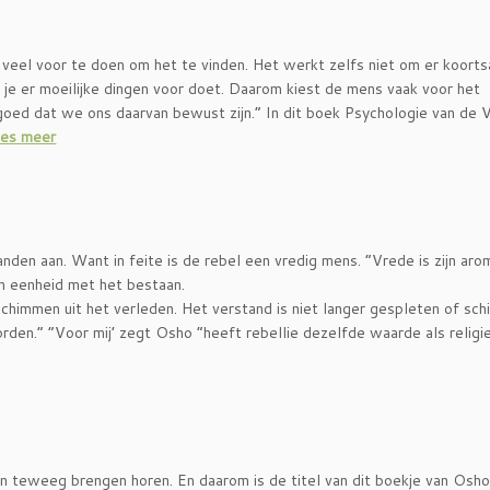
iet veel voor te doen om het te vinden. Het werkt zelfs niet om er koorts
 je er moeilijke dingen voor doet. Daarom kiest de mens vaak voor het
goed dat we ons daarvan bewust zijn.” In dit boek Psychologie van de V
ees meer
nden aan. Want in feite is de rebel een vredig mens. “Vrede is zijn aro
ijn eenheid met het bestaan.
 schimmen uit het verleden. Het verstand is niet langer gespleten of sch
den.” “Voor mij’ zegt Osho “heeft rebellie dezelfde waarde als religi
en teweeg brengen horen. En daarom is de titel van dit boekje van Osho