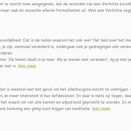
t er wordt mee aangegeven, dat de woorden van een Verlichte kwalit
 maar raak en wisselen allerlei formaliteiten uit. Wat een Verlichte zeg
rsoonlijkheid. Dat is de reden waarom het ook wel ‘Het lied over het me
je zijn, eenmaal veranderd is, ondergaan ook je gedragingen een veran
anderen.
el. De hemel daalt in je neer. Als je wezen niet verandert, lig je met j
r niet is.
lees meer
at is meestal niet het geval om het allerhoogste inzicht te verkrijgen.
 en meer intensiteit in hun liefdesleven. En daar is niets op tegen, daar
jn het waard om van alle kanten en uitputtend geproefd te worden. En n
uele beleving een glimp kunt krijgen van meditatie.
lees meer