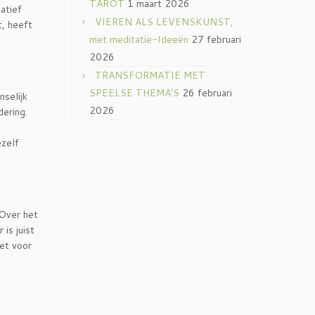
TAROT
1 maart 2026
atief
VIEREN ALS LEVENSKUNST,
t, heeft
met meditatie-Ideeën
27 februari
2026
TRANSFORMATIE MET
SPEELSE THEMA’S
26 februari
nselijk
2026
dering.
ezelf
 Over het
 is juist
iet voor