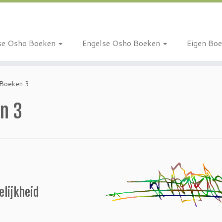
se Osho Boeken
Engelse Osho Boeken
Eigen Bo
 Boeken 3
n 3
elijkheid