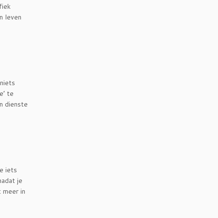
fiek
in leven
 niets
e’ te
en dienste
e iets
nadat je
t meer in