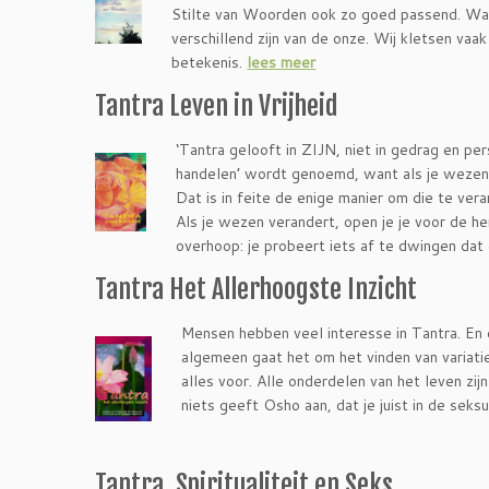
Stilte van Woorden ook zo goed passend. Wan
verschillend zijn van de onze. Wij kletsen vaak
betekenis.
lees meer
Tantra Leven in Vrijheid
‘Tantra gelooft in ZIJN, niet in gedrag en pe
handelen’ wordt genoemd, want als je wezen, 
Dat is in feite de enige manier om die te ver
Als je wezen verandert, open je je voor de hem
overhoop: je probeert iets af te dwingen dat e
Tantra Het Allerhoogste Inzicht
Mensen hebben veel interesse in Tantra. En d
algemeen gaat het om het vinden van variaties
alles voor. Alle onderdelen van het leven zi
niets geeft Osho aan, dat je juist in de seks
Tantra, Spiritualiteit en Seks