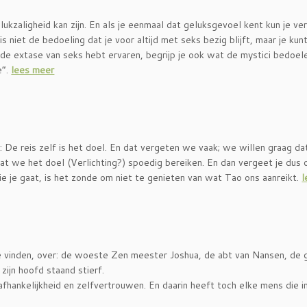
ukzaligheid kan zijn. En als je eenmaal dat geluksgevoel kent kun je ve
is niet de bedoeling dat je voor altijd met seks bezig blijft, maar je kun
l de extase van seks hebt ervaren, begrijp je ook wat de mystici bedoe
e”.
lees meer
De reis zelf is het doel. En dat vergeten we vaak; we willen graag da
dat we het doel (Verlichting?) spoedig bereiken. En dan vergeet je dus
ie je gaat, is het zonde om niet te genieten van wat Tao ons aanreikt.
l
 te vinden, over: de woeste Zen meester Joshua, de abt van Nansen, de
ijn hoofd staand stierf.
fhankelijkheid en zelfvertrouwen. En daarin heeft toch elke mens die i