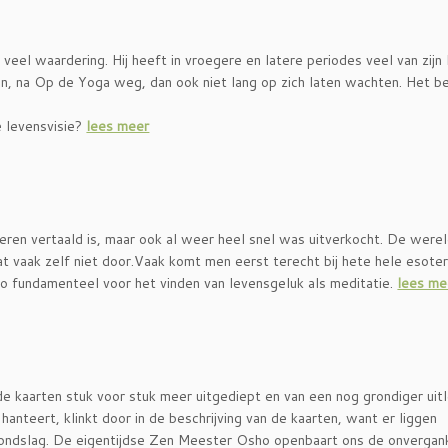
el waardering. Hij heeft in vroegere en latere periodes veel van zijn 
, na Op de Yoga weg, dan ook niet lang op zich laten wachten. Het b
e levensvisie?
lees meer
eren vertaald is, maar ook al weer heel snel was uitverkocht. De were
t vaak zelf niet door.Vaak komt men eerst terecht bij hete hele esote
zo fundamenteel voor het vinden van levensgeluk als meditatie.
lees me
kaarten stuk voor stuk meer uitgediept en van een nog grondiger uit
hanteert, klinkt door in de beschrijving van de kaarten, want er liggen
grondslag. De eigentijdse Zen Meester Osho openbaart ons de onvergank