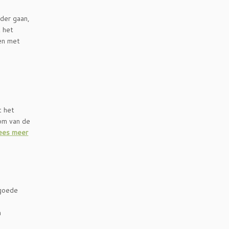
rder gaan,
t het
len met
t het
 om van de
ees meer
 goede
n