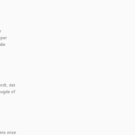
r
eper
die
rdt, dat
reugde of
dens onze