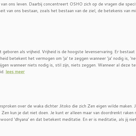
l van ons leven. Daarbij concentreert OSHO zich op de vragen die speci
iteit van ons bestaan, zoals het bestaan van de ziel, de betekenis van m
t geboren als vrijheid. Vrijheid is de hoogste levenservaring. Er bestaat
ijheid betekent het vermogen om ‘ja’ te zeggen wanneer ‘ja’ nodig is, ‘ne
jgen wanneer niets nodig is, stil zijn, niets zeggen. Wanneer al deze t
eid.
lees meer
sproken over de waka dichter Jitoko die zich Zen eigen wilde maken. J
j Zen kun je dat niet doen. Je kunt er alleen maar van doordrenkt raken 
ord ‘dhyana’ en dat betekent meditatie. En er is meditatie, als jij nie