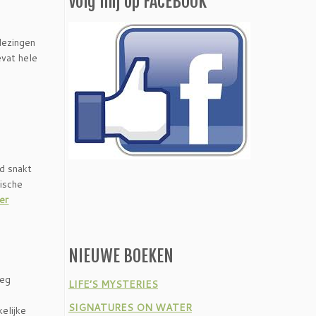
Volg mij op FACEBOOK
lezingen
evat hele
ld snakt
rische
er
NIEUWE BOEKEN
leg
LIFE’S MYSTERIES
SIGNATURES ON WATER
elijke