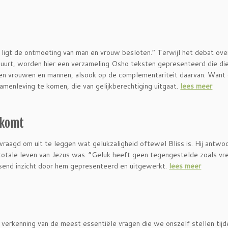
 ligt de ontmoeting van man en vrouw besloten.” Terwijl het debat ove
duurt, worden hier een verzameling Osho teksten gepresenteerd die di
ussen vrouwen en mannen, alsook op de complementariteit daarvan. Want 
samenleving te komen, die van gelijkberechtiging uitgaat.
lees meer
 komt
aagd om uit te leggen wat gelukzaligheid oftewel Bliss is. Hij antwoo
 het totale leven van Jezus was. “Geluk heeft geen tegengestelde zoals v
ssend inzicht door hem gepresenteerd en uitgewerkt.
lees meer
ze verkenning van de meest essentiële vragen die we onszelf stellen tij