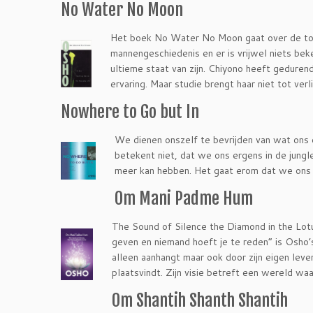
No Water No Moon
Het boek No Water No Moon gaat over de tot
mannengeschiedenis en er is vrijwel niets be
ultieme staat van zijn. Chiyono heeft gedure
ervaring. Maar studie brengt haar niet tot verl
Nowhere to Go but In
We dienen onszelf te bevrijden van wat ons 
betekent niet, dat we ons ergens in de jung
meer kan hebben. Het gaat erom dat we ons b
Om Mani Padme Hum
The Sound of Silence the Diamond in the Lotu
geven en niemand hoeft je te reden” is Osho’s
alleen aanhangt maar ook door zijn eigen leven
plaatsvindt. Zijn visie betreft een wereld waa
Om Shantih Shanth Shantih