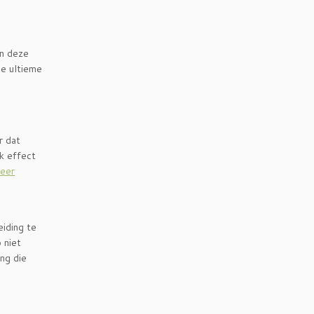
in deze
de ultieme
r dat
k effect
meer
eiding te
 niet
ing die