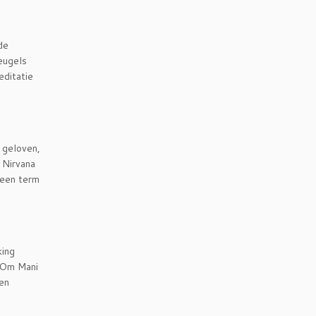
de
eugels
editatie
n geloven,
 Nirvana
 een term
king
a Om Mani
 en