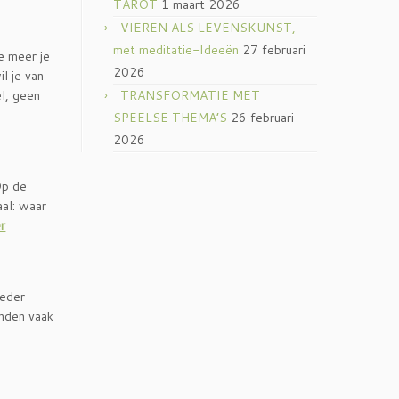
TAROT
1 maart 2026
VIEREN ALS LEVENSKUNST,
met meditatie-Ideeën
27 februari
e meer je
2026
l je van
l, geen
TRANSFORMATIE MET
SPEELSE THEMA’S
26 februari
2026
Op de
aal: waar
r
ieder
anden vaak
n