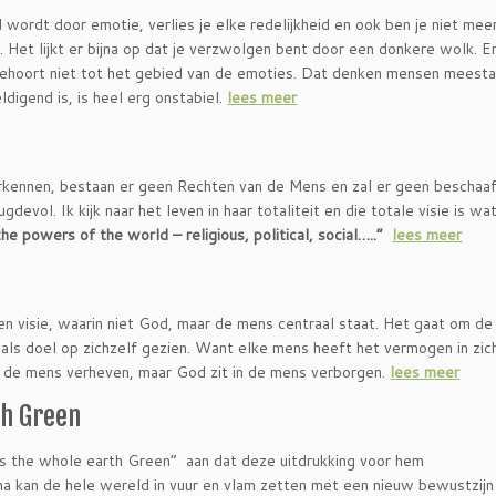
 wordt door emotie, verlies je elke redelijkheid en ook ben je niet mee
ie. Het lijkt er bijna op dat je verzwolgen bent door een donkere wolk. E
behoort niet tot het gebied van de emoties. Dat denken mensen meesta
digend is, is heel erg onstabiel.
lees meer
erkennen, bestaan er geen Rechten van de Mens en zal er geen beschaa
evol. Ik kijk naar het leven in haar totaliteit en die totale visie is wat
the powers of the world – religious, political, social…..”
lees meer
 een visie, waarin niet God, maar de mens centraal staat. Het gaat om d
als doel op zichzelf gezien. Want elke mens heeft het vermogen in zic
en de mens verheven, maar God zit in de mens verborgen.
lees meer
th Green
 the whole earth Green” aan dat deze uitdrukking voor hem
a kan de hele wereld in vuur en vlam zetten met een nieuw bewustzijn