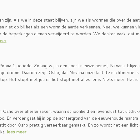
n zijn. Als we in deze staat blijven, zijn we als wormen die over de aar
en niet op bij het als een worm de aarde verkennen. Nee, we kunnen vl
een de beperkingen dienen verwijderd te worden. We denken vaak, dat m
eer
Poona 1 periode. Zolang wij in een soort nieuwe hemel, Nirvana, blijve
ge droom. Daarom zegt Osho, dat Nirvana onze laatste nachtmerrie is.
Stop. Het stopt met jou en het stopt met alles: er is Niets meer. Het is
 Osho over allerlei zaken, waarin schoonheid en levenslust tot uitdruk
od. En verder gaat hij in op de achtergrond van de eeuwenoude mantr
dt door Osho prettig verteerbaar gemaakt. En zo wordt het een licht
ekt.
lees meer