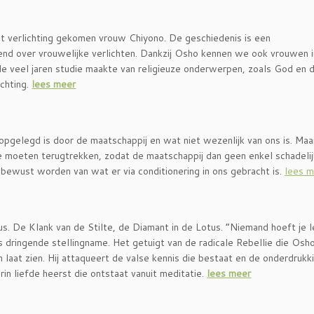
 verlichting gekomen vrouw Chiyono. De geschiedenis is een
kend over vrouwelijke verlichten. Dankzij Osho kennen we ook vrouwen 
nde veel jaren studie maakte van religieuze onderwerpen, zoals God en 
ichting.
lees meer
opgelegd is door de maatschappij en wat niet wezenlijk van ons is. Maa
le moeten terugtrekken, zodat de maatschappij dan geen enkel schadelij
ewust worden van wat er via conditionering in ons gebracht is.
lees 
s. De Klank van de Stilte, de Diamant in de Lotus. “Niemand hoeft je l
 dringende stellingname. Het getuigt van de radicale Rebellie die Osho
 laat zien. Hij attaqueert de valse kennis die bestaat en de onderdrukk
rin liefde heerst die ontstaat vanuit meditatie.
lees meer