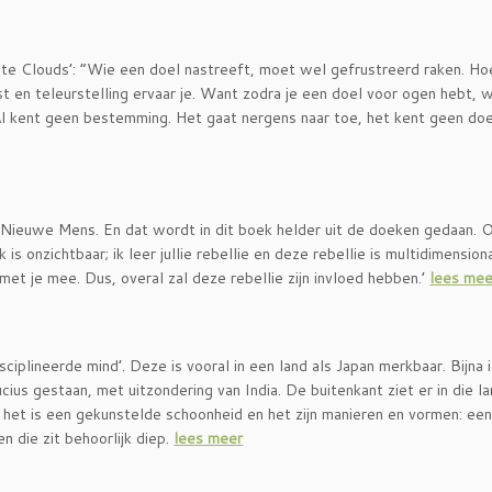
te Clouds’: “Wie een doel nastreeft, moet wel gefrustreerd raken. Ho
st en teleurstelling ervaar je. Want zodra je een doel voor ogen hebt, wi
 kent geen bestemming. Het gaat nergens naar toe, het kent geen doe
e Nieuwe Mens. En dat wordt in dit boek helder uit de doeken gedaan. 
 is onzichtbaar; ik leer jullie rebellie en deze rebellie is multidimension
 met je mee. Dus, overal zal deze rebellie zijn invloed hebben.’
lees mee
plineerde mind’. Deze is vooral in een land als Japan merkbaar. Bijna 
cius gestaan, met uitzondering van India. De buitenkant ziet er in die l
 het is een gekunstelde schoonheid en het zijn manieren en vormen: ee
n die zit behoorlijk diep.
lees meer