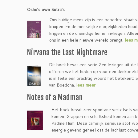
Osho’s own Sutra’s
Ons huidige mens zijn is een beperkte staat va
kruipen. En de menselijke mogelijkheden houd
krijgen en de oneindige hemel invliegen. All
ons in een hele nieuwe wereld brengt.
lees m
Nirvana the Last Nightmare
Dit boek bevat een serie Zen lezingen uit de 
offeren we het heden op voor een denkbeeldi
is in feite een prachtig woord het betekent: 
van Boeddha.
lees meer
Notes of a Madman
Het bo
ek bevat zeer spontane vertelsels van
komen. Grappen en schalksheid komen aan b
Padme Hum. Deze tamelijk serieuze stof wor
energie gevend geheel dat de lachlust opw