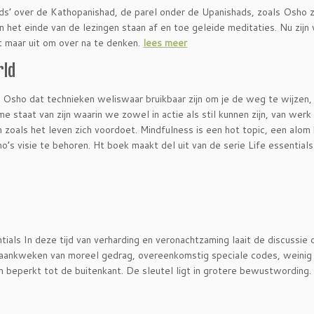
’ over de Kathopanishad, de parel onder de Upanishads, zoals Osho z
 het einde van de lezingen staan af en toe geleide meditaties. Nu zijn w
t maar uit om over na te denken.
lees meer
rld
 Osho dat technieken weliswaar bruikbaar zijn om je de weg te wijzen,
me staat van zijn waarin we zowel in actie als stil kunnen zijn, van werk
 zoals het leven zich voordoet. Mindfulness is een hot topic, een alom
o’s visie te behoren. Ht boek maakt del uit van de serie Life essential
tials In deze tijd van verharding en veronachtzaming laait de discussie 
 aankweken van moreel gedrag, overeenkomstig speciale codes, weinig 
m beperkt tot de buitenkant. De sleutel ligt in grotere bewustwording