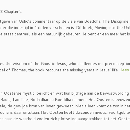
42 Chapter’s
 uitgave van Osho’s commentaar op de visie van Boeddha. The Discipline
r die indertijd in 4 delen verschenen is. Dit boek, Moving into the Un
e staat centraal, als een natuurlijk gebeuren. Je bent er een mee: het is
res the wisdom of the Gnostic Jesus, who challenges our preconceptio
el of Thomas, the book recounts the missing years in Jesus’ life.
lees
en Oosterse mystici belicht en wat hun bijdrage aan de bewustwording
de Bauls, Lao Tse, Bodhidharma Boeddha en meer Het Oosten is eeuwen
ituele, de gewijde bron van leven geweest. Niet alleen komt de zon in h
dha is daar ontstaan. Het Oosten heeft duizenden mystici voortgebra
aan naar de waarheid voelen zich plotseling aangetrokken tot het Oost