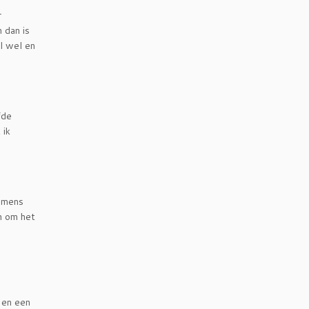
r
n dan is
l wel en
fde
 ik
e mens
h om het
 en een