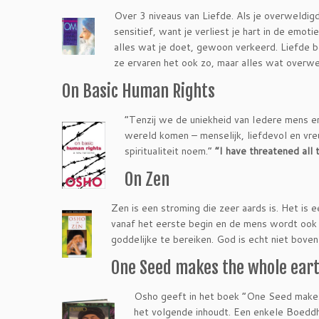
Over 3 niveaus van Liefde. Als je overweldigd
sensitief, want je verliest je hart in de emot
alles wat je doet, gewoon verkeerd. Liefde 
ze ervaren het ook zo, maar alles wat overwel
On Basic Human Rights
“Tenzij we de uniekheid van Iedere mens 
wereld komen – menselijk, liefdevol en vreugd
spiritualiteit noem.”
“I have threatened all 
On Zen
Zen is een stroming die zeer aards is. Het is
vanaf het eerste begin en de mens wordt ook 
goddelijke te bereiken. God is echt niet bov
One Seed makes the whole ear
Osho geeft in het boek “One Seed makes
het volgende inhoudt. Een enkele Boeddh