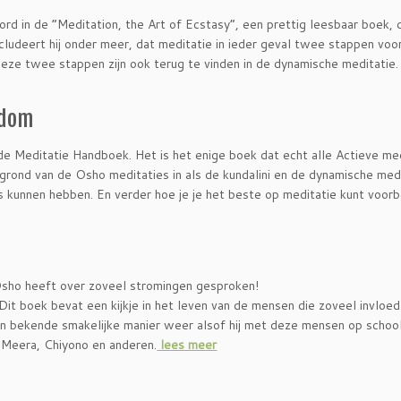
rd in de “Meditation, the Art of Ecstasy”, een prettig leesbaar boek, 
udeert hij onder meer, dat meditatie in ieder geval twee stappen voo
Deze twee stappen zijn ook terug te vinden in de dynamische meditatie
edom
e Meditatie Handboek. Het is het enige boek dat echt alle Actieve me
grond van de Osho meditaties in als de kundalini en de dynamische medi
s kunnen hebben. En verder hoe je je het beste op meditatie kunt voorb
 Osho heeft over zoveel stromingen gesproken!
Dit boek bevat een kijkje in het leven van de mensen die zoveel invloe
zijn bekende smakelijke manier weer alsof hij met deze mensen op scho
 Meera, Chiyono en anderen.
lees meer