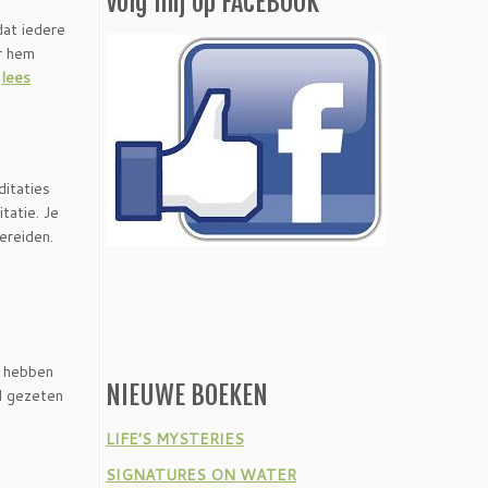
Volg mij op FACEBOOK
dat iedere
r hem
.
lees
ditaties
tatie. Je
ereiden.
d hebben
NIEUWE BOEKEN
ol gezeten
LIFE’S MYSTERIES
SIGNATURES ON WATER