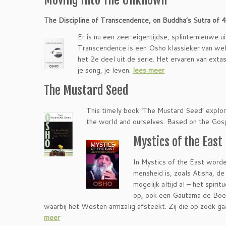
Moving Into The Unknown
The Discipline of Transcendence, on Buddha’s Sutra of 
Er is nu een zeer eigentijdse, splinternieuwe
Transcendence is een Osho klassieker van welee
het 2e deel uit de serie. Het ervaren van extas
je song, je leven.
lees meer
The Mustard Seed
This timely book ‘The Mustard Seed’ explo
the world and ourselves. Based on the Gosp
Mystics of the East
In Mystics of the East word
mensheid is, zoals Atisha, 
mogelijk altijd al – het spir
op, ook een Gautama de Boed
waarbij het Westen armzalig afsteekt. Zij die op zoek g
meer