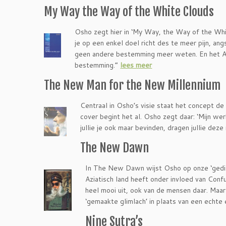
My Way the Way of the White Clouds
Osho zegt hier in ‘My Way, the Way of the Whi
je op een enkel doel richt des te meer pijn, ang
geen andere bestemming meer weten. En het Al
bestemming.”
lees meer
The New Man for the New Millennium
Centraal in Osho’s visie staat het concept d
cover begint het al. Osho zegt daar: ‘Mijn werk
jullie je ook maar bevinden, dragen jullie deze
The New Dawn
In The New Dawn wijst Osho op onze ‘gedisci
Aziatisch land heeft onder invloed van Confu
heel mooi uit, ook van de mensen daar. Maar
‘gemaakte glimlach’ in plaats van een echte e
Nine Sutra’s