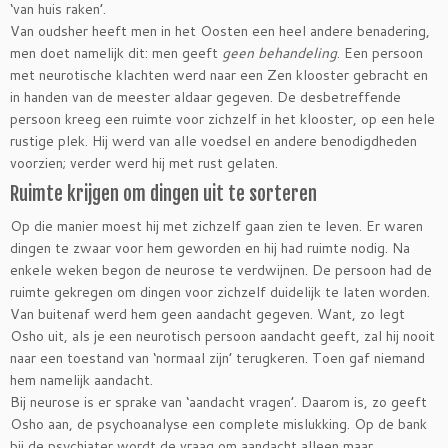
‘van huis raken’.
Van oudsher heeft men in het Oosten een heel andere benadering,
men doet namelijk dit: men geeft
geen behandeling
. Een persoon
met neurotische klachten werd naar een Zen klooster gebracht en
in handen van de meester aldaar gegeven. De desbetreffende
persoon kreeg een ruimte voor zichzelf in het klooster, op een hele
rustige plek. Hij werd van alle voedsel en andere benodigdheden
voorzien; verder werd hij met rust gelaten.
Ruimte krijgen om dingen uit te sorteren
Op die manier moest hij met zichzelf gaan zien te leven. Er waren
dingen te zwaar voor hem geworden en hij had ruimte nodig. Na
enkele weken begon de neurose te verdwijnen. De persoon had de
ruimte gekregen om dingen voor zichzelf duidelijk te laten worden.
Van buitenaf werd hem geen aandacht gegeven. Want, zo legt
Osho uit, als je een neurotisch persoon aandacht geeft, zal hij nooit
naar een toestand van ‘normaal zijn’ terugkeren. Toen gaf niemand
hem namelijk aandacht.
Bij neurose is er sprake van ‘aandacht vragen’. Daarom is, zo geeft
Osho aan, de psychoanalyse een complete mislukking. Op de bank
bij de psychiater wordt de vraag om aandacht alleen maar