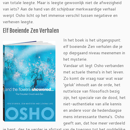
van totale leegte. Maar is leegte gewoonlijk niet de afwezigheid
van iets? Aan de hand van dit schijnbaar merkwaardige verhaal
werpt Osho licht op het immense verschil tussen negatieve en
verheven leegte.
Elf Boeiende Zen Verhalen
In het boek is het uitgangspunt:
elf boeiende Zen verhalen die je
op diepgaand niveau meenemen in
het mysterie.
Vandaar uit legt Osho verbanden
met actuele thema’s in het leven.
Zo komt de vraag naar wat waar
‘geluk’ inhoudt aan de orde, het
nutteloze van filosofisch bezig
zijn, het speciale van de dood, het
niet-authentieke van alle kennis
en andere voor de hedendaagse
mens interessante thema’s. Osho
geeft aan, dat hoe meer verdeeld
je bent, des te verder je afstaat van de toegang tot het goddelijke