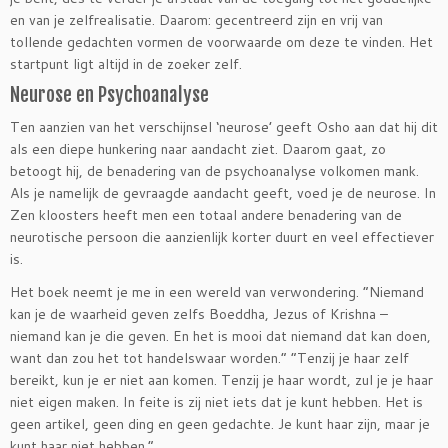
en van je zelfrealisatie. Daarom: gecentreerd zijn en vrij van
tollende gedachten vormen de voorwaarde om deze te vinden. Het
startpunt ligt altijd in de zoeker zelf.
Neurose en Psychoanalyse
Ten aanzien van het verschijnsel ‘neurose’ geeft Osho aan dat hij dit
als een diepe hunkering naar aandacht ziet. Daarom gaat, zo
betoogt hij, de benadering van de psychoanalyse volkomen mank.
Als je namelijk de gevraagde aandacht geeft, voed je de neurose. In
Zen kloosters heeft men een totaal andere benadering van de
neurotische persoon die aanzienlijk korter duurt en veel effectiever
is.
Het boek neemt je me in een wereld van verwondering. “Niemand
kan je de waarheid geven zelfs Boeddha, Jezus of Krishna –
niemand kan je die geven. En het is mooi dat niemand dat kan doen,
want dan zou het tot handelswaar worden.” “Tenzij je haar zelf
bereikt, kun je er niet aan komen. Tenzij je haar wordt, zul je je haar
niet eigen maken. In feite is zij niet iets dat je kunt hebben. Het is
geen artikel, geen ding en geen gedachte. Je kunt haar zijn, maar je
kunt haar niet hebben.”