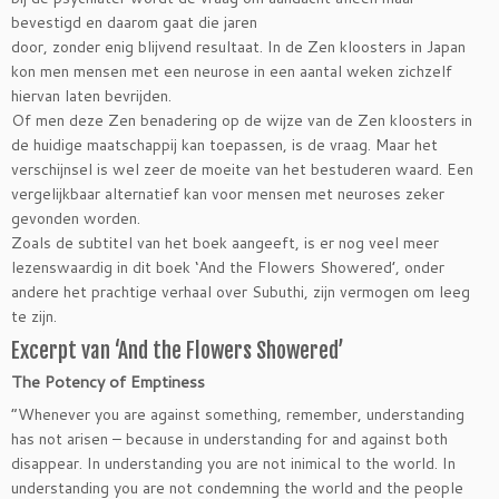
bevestigd en daarom gaat die jaren
door, zonder enig blijvend resultaat. In de Zen kloosters in Japan
kon men mensen met een neurose in een aantal weken zichzelf
hiervan laten bevrijden.
Of men deze Zen benadering op de wijze van de Zen kloosters in
de huidige maatschappij kan toepassen, is de vraag. Maar het
verschijnsel is wel zeer de moeite van het bestuderen waard. Een
vergelijkbaar alternatief kan voor mensen met neuroses zeker
gevonden worden.
Zoals de subtitel van het boek aangeeft, is er nog veel meer
lezenswaardig in dit boek ‘And the Flowers Showered’, onder
andere het prachtige verhaal over Subuthi, zijn vermogen om leeg
te zijn.
Excerpt van ‘And the Flowers Showered’
The Potency of Emptiness
“Whenever you are against something, remember, understanding
has not arisen – because in understanding for and against both
disappear. In understanding you are not inimical to the world. In
understanding you are not condemning the world and the people