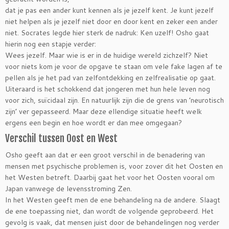
dat je pas een ander kunt kennen als je jezelf kent. Je kunt jezelf
niet helpen als je jezelf niet door en door kent en zeker een ander
niet. Socrates legde hier sterk de nadruk: Ken uzelf! Osho gaat
hierin nog een stapje verder:
Wees jezelf. Maar wie is er in de huidige wereld zichzelf? Niet
voor niets kom je voor de opgave te staan om vele fake lagen af te
pellen als je het pad van zelfontdekking en zelfrealisatie op gaat.
Uiteraard is het schokkend dat jongeren met hun hele leven nog
voor zich, suïcidaal zijn. En natuurlijk zijn die de grens van ’neurotisch
zijn’ ver gepasseerd. Maar deze ellendige situatie heeft welk
ergens een begin en hoe wordt er dan mee omgegaan?
Verschil tussen Oost en West
Osho geeft aan dat er een groot verschil in de benadering van
mensen met psychische problemen is, voor zover dit het Oosten en
het Westen betreft. Daarbij gaat het voor het Oosten vooral om
Japan vanwege de levensstroming Zen.
In het Westen geeft men de ene behandeling na de andere. Slaagt
de ene toepassing niet, dan wordt de volgende geprobeerd. Het
gevolg is vaak, dat mensen juist door de behandelingen nog verder