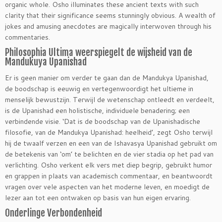
organic whole. Osho illuminates these ancient texts with such
clarity that their significance seems stunningly obvious. A wealth of
jokes and amusing anecdotes are magically interwoven through his
commentaries.
Philosophia Ultima weerspiegelt de wijsheid van de
Mandukuya Upanishad
Er is geen manier om verder te gaan dan de Mandukya Upanishad,
de boodschap is eeuwig en vertegenwoordigt het ultieme in
menselijk bewustzijn. Terwijl de wetenschap ontleedt en verdeelt,
is de Upanishad een holistische, individuele benadering; een
verbindende visie. ‘Dat is de boodschap van de Upanishadische
filosofie, van de Mandukya Upanishad: heelheid’, zegt Osho terwijl
hij de twaalf verzen en een van de Ishavasya Upanishad gebruikt om
de betekenis van ‘om’ te belichten en de vier stadia op het pad van
verlichting. Osho verkent elk vers met diep begrip, gebruikt humor
en grappen in plaats van academisch commentaar, en beantwoordt
vragen over vele aspecten van het moderne leven, en moedigt de
lezer aan tot een ontwaken op basis van hun eigen ervaring.
Onderlinge Verbondenheid