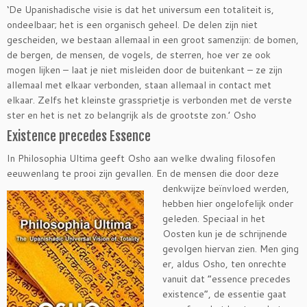
‘De Upanishadische visie is dat het universum een totaliteit is,
ondeelbaar; het is een organisch geheel. De delen zijn niet
gescheiden, we bestaan allemaal in een groot samenzijn: de bomen,
de bergen, de mensen, de vogels, de sterren, hoe ver ze ook
mogen lijken – laat je niet misleiden door de buitenkant – ze zijn
allemaal met elkaar verbonden, staan allemaal in contact met
elkaar. Zelfs het kleinste grassprietje is verbonden met de verste
ster en het is net zo belangrijk als de grootste zon.’ Osho
Existence precedes Essence
In Philosophia Ultima geeft Osho aan welke dwaling filosofen
eeuwenlang te prooi zijn gevallen. En de mensen die d
oor deze
denkwijze beïnvloed werden,
hebben hier ongelofelijk onder
geleden. Speciaal in het
Oosten kun je de schrijnende
gevolgen hiervan zien. Men ging
er, aldus Osho, ten onrechte
vanuit dat “essence precedes
existence”, de essentie gaat