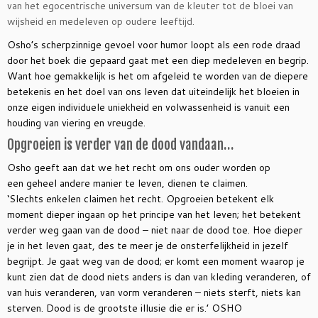
van het egocentrische universum van de kleuter tot de bloei van
wijsheid en medeleven op oudere leeftijd.
Osho’s scherpzinnige gevoel voor humor loopt als een rode draad
door het boek die gepaard gaat met een diep medeleven en begrip.
Want hoe gemakkelijk is het om afgeleid te worden van de diepere
betekenis en het doel van ons leven dat uiteindelijk het bloeien in
onze eigen individuele uniekheid en volwassenheid is vanuit een
houding van viering en vreugde.
Opgroeien is verder van de dood vandaan…
Osho geeft aan dat we het recht om ons ouder worden op
een geheel andere manier te leven, dienen te claimen.
‘Slechts enkelen claimen het recht. Opgroeien betekent elk
moment dieper ingaan op het principe van het leven; het betekent
verder weg gaan van de dood – niet naar de dood toe. Hoe dieper
je in het leven gaat, des te meer je de onsterfelijkheid in jezelf
begrijpt. Je gaat weg van de dood; er komt een moment waarop je
kunt zien dat de dood niets anders is dan van kleding veranderen, of
van huis veranderen, van vorm veranderen – niets sterft, niets kan
sterven. Dood is de grootste illusie die er is.’ OSHO