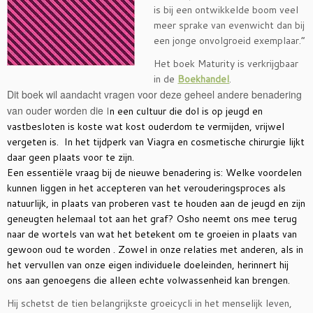
is bij een ontwikkelde boom veel
meer sprake van evenwicht dan bij
een jonge onvolgroeid exemplaar.”
Het boek Maturity is verkrijgbaar
in de
Boekhandel
.
Dit boek wil aandacht vragen voor deze geheel andere benadering
van ouder worden die
I
n een cultuur die dol is op jeugd en
vastbesloten is koste wat kost ouderdom te vermijden, vrijwel
vergeten is. In het tijdperk van Viagra en cosmetische chirurgie lijkt
daar geen plaats voor te zijn.
Een essentiële vraag bij de nieuwe benadering is: Welke voordelen
kunnen liggen in het accepteren van het verouderingsproces als
natuurlijk, in plaats van proberen vast te houden aan de jeugd en zijn
geneugten helemaal tot aan het graf? Osho neemt ons mee terug
naar de wortels van wat het betekent om te groeien in plaats van
gewoon oud te worden . Zowel in onze relaties met anderen, als in
het vervullen van onze eigen individuele doeleinden, herinnert hij
ons aan genoegens die alleen echte volwassenheid kan brengen.
Hij schetst de tien belangrijkste groeicycli in het menselijk leven,