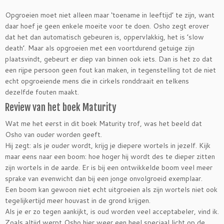
Opgroeien moet niet alleen maar ‘toename in leeftijd’ te zijn, want
daar hoef je geen enkele moeite voor te doen. Osho zegt erover
dat het dan automatisch gebeuren is, oppervlakkig, het is ’slow
death’. Maar als opgroeien met een voortdurend getuige zijn
plaatsvindt, gebeurt er diep van binnen ook iets. Dan is het zo dat
een rijpe persoon geen fout kan maken, in tegenstelling tot de niet
echt opgroeiende mens die in cirkels ronddraait en telkens
dezelfde fouten maakt.
Review van het boek Maturity
Wat me het eerst in dit boek Maturity trof, was het beeld dat
Osho van ouder worden geeft.
Hij zegt: als je ouder wordt, krijg je diepere wortels in jezelf. Kijk
maar eens naar een boom: hoe hoger hij wordt des te dieper zitten
zijn wortels in de aarde. Er is bij een ontwikkelde boom veel meer
sprake van evenwicht dan bij een jonge onvolgroeid exemplaar.
Een boom kan gewoon niet echt uitgroeien als zijn wortels niet ook
tegelijkertijd meer houvast in de grond krijgen.
Als je er zo tegen aankijkt, is oud worden veel acceptabeler, vind ik.
Zoals altijd werpt Osho hier weer een heel speciaal licht op de