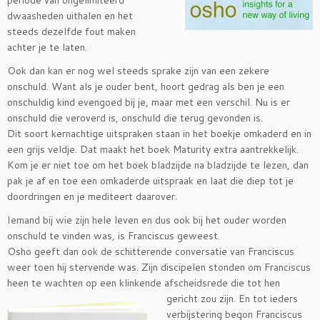
periode van ongelimiteerd
dwaasheden uithalen en het
steeds dezelfde fout maken
achter je te laten.
Ook dan kan er nog wel steeds sprake zijn van een zekere
onschuld. Want als je ouder bent, hoort gedrag als ben je een
onschuldig kind evengoed bij je, maar met een verschil. Nu is er
onschuld die veroverd is, onschuld die terug gevonden is.
Dit soort kernachtige uitspraken staan in het boekje omkaderd en in
een grijs veldje. Dat maakt het boek Maturity extra aantrekkelijk.
Kom je er niet toe om het boek bladzijde na bladzijde te lezen, dan
pak je af en toe een omkaderde uitspraak en laat die diep tot je
doordringen en je mediteert daarover.
Iemand bij wie zijn hele leven en dus ook bij het ouder worden
onschuld te vinden was, is Franciscus geweest.
Osho geeft dan ook de schitterende conversatie van Franciscus
weer toen hij stervende was. Zijn discipelen stonden om Franciscus
heen te wachten op een klinkende afscheidsrede die tot hen
gericht zou zijn. En tot
ieders
verbijstering begon Franciscus