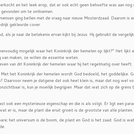
tverkocht en het leek erop, dat er ook echt geen behoefte was aan nog
k gevonden om te ontkiemen.
 mensen ging bellen met de vraag naar nieuw Mosterdzaad. Daarom is e
drijk gekleurde cover.
als je naar de betekenis ervan kijkt bij Jezus. Hij gebruikt de vergelij
envoudig mogelijk waar het Koninkrijk der hemelen op lijkt?” Het lijkt 
ng van maken, ze willen de essentie weten.
en van dit Koninkrijk der hemelen waar hij het regelmatig over heeft.
is. Met het Koninkrijk der hemelen wordt God bedoeld, het goddelijke. G
en? Daarvoor neem je datgene dat ook heel klein is, maar dat nog wel vo
nzichtbaar is, kun je moeilijk begrijpen. Maar dat wat zich op de grens 
st ook een mysterieuze eigenschap en die is als volgt. Er ligt een para
at er is, maar de plant die eruit groeit is de grootste van alle planten.
are; het universum is de boom, de plant en God is het zaad. God is wat
de.