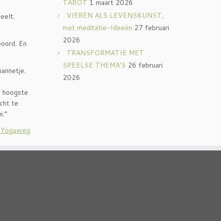
TAROT
1 maart 2026
VIEREN ALS LEVENSKUNST,
eelt.
met meditatie-Ideeën
27 februari
2026
boord. En
TRANSFORMATIE MET
SPEELSE THEMA’S
26 februari
annetje.
2026
e hoogste
cht te
n.”
e Yogaweg