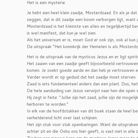
Het is een mysterie.
Je hebt een heel klein zaadje, Mosterdzaad. En als je dat
zeggen, dat in dit zaadje een boom verborgen ligt, want u
Mosterdzaad is het kleinste van alles en tegelijkertijd b
is wel manifest, dat kun je wel zien.
Als het universum er is, moet God er ook zijn, ook al kun
De uitspraak “Het koninkrijk der Hemelen is als Mosterdzaa
Het is de uitspraak van de mysticus Jezus en er ligt spiri
Het zaaien van een zaadje geeft bijvoorbeeld vertrouwen a
komen. Je zoekt goede aarde en dan heb je vertrouwen en
Verder wordt er op geduid dat het zaadje moet sterven. 
Zaad is iets fundamenteel anders dan een plant. Dus, het
De hele aanduiding van Jezus verwijst naar hen die open 
Hij zegt in feite: “Jullie zijn het zaad, jullie zijn de mog
herboren te worden.”
In elk van de hoofdstukken van dit boek staan de heel be
verhelderend licht over laat schijnen.
Het zijn stuk voor stuk openbaringen. Want de uitspraken
achter zit en die Osho ons hier geeft, is vast niet in alle