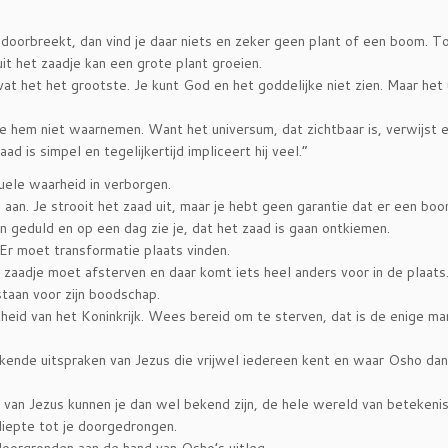
 doorbreekt, dan vind je daar niets en zeker geen plant of een boom. To
it het zaadje kan een grote plant groeien.
evat het het grootste. Je kunt God en het goddelijke niet zien. Maar het
 je hem niet waarnemen. Want het universum, dat zichtbaar is, verwijst e
d is simpel en tegelijkertijd impliceert hij veel.”
tuele waarheid in verborgen.
an. Je strooit het zaad uit, maar je hebt geen garantie dat er een boom
 geduld en op een dag zie je, dat het zaad is gaan ontkiemen.
Er moet transformatie plaats vinden.
 zaadje moet afsterven en daar komt iets heel anders voor in de plaats
staan voor zijn boodschap.
elijkheid van het Koninkrijk. Wees bereid om te sterven, dat is de enige m
kende uitspraken van Jezus die vrijwel iedereen kent en waar Osho dan 
 van Jezus kunnen je dan wel bekend zijn, de hele wereld van betekenis
 diepte tot je doorgedrongen.