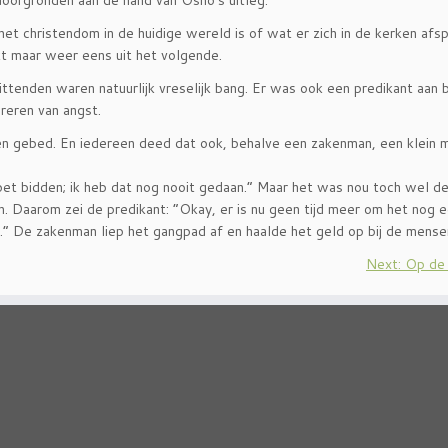
oorgronden aan de hand van Osho’s uitleg.
et christendom in de huidige wereld is of wat er zich in de kerken afsp
kt maar weer eens uit het volgende.
nzittenden waren natuurlijk vreselijk bang. Er was ook een predikant aan 
reren van angst.
en gebed. En iedereen deed dat ook, behalve een zakenman, een klein m
et bidden; ik heb dat nog nooit gedaan.” Maar het was nou toch wel d
n. Daarom zei de predikant: “Okay, er is nu geen tijd meer om het nog e
nt.” De zakenman liep het gangpad af en haalde het geld op bij de mense
Next: Op d