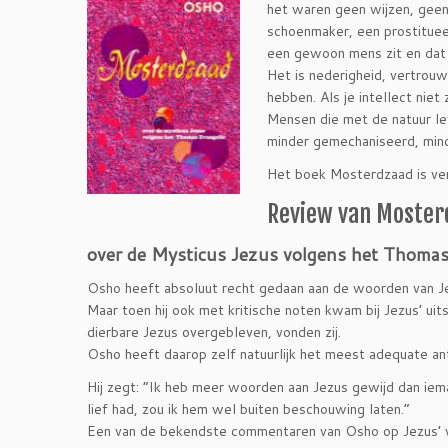
het waren geen wijzen, geen
schoenmaker, een prostituee
een gewoon mens zit en dat 
Het is nederigheid, vertrouw
hebben. Als je intellect niet
Mensen die met de natuur lev
minder gemechaniseerd, mind
Het boek Mosterdzaad is ver
Review van Moster
over de Mysticus Jezus volgens het Thomas
Osho heeft absoluut recht gedaan aan de woorden van Je
Maar toen hij ook met kritische noten kwam bij Jezus’ ui
dierbare Jezus overgebleven, vonden zij.
Osho heeft daarop zelf natuurlijk het meest adequate a
Hij zegt: “Ik heb meer woorden aan Jezus gewijd dan ieman
lief had, zou ik hem wel buiten beschouwing laten.”
Een van de bekendste commentaren van Osho op Jezus’ 