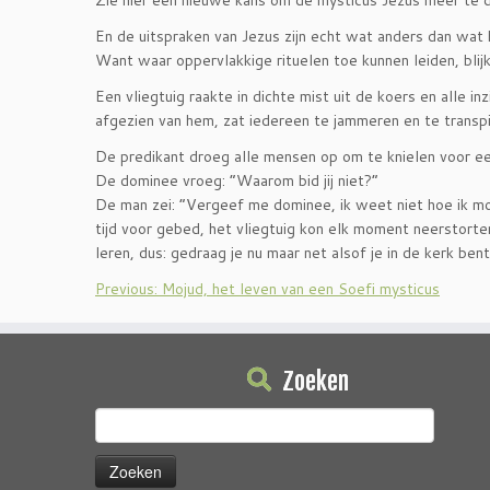
Zie hier een nieuwe kans om de mysticus Jezus meer te d
En de uitspraken van Jezus zijn echt wat anders dan wat h
Want waar oppervlakkige rituelen toe kunnen leiden, blij
Een vliegtuig raakte in dichte mist uit de koers en alle i
afgezien van hem, zat iedereen te jammeren en te transpi
De predikant droeg alle mensen op om te knielen voor e
De dominee vroeg: “Waarom bid jij niet?”
De man zei: “Vergeef me dominee, ik weet niet hoe ik mo
tijd voor gebed, het vliegtuig kon elk moment neerstorte
leren, dus: gedraag je nu maar net alsof je in de kerk be
Previous: Mojud, het leven van een Soefi mysticus
Zoeken
Zoeken
naar: