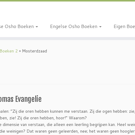
se Osho Boeken
Engelse Osho Boeken
Eigen Bo
 Boeken 2
»
Mosterdzaad
homas Evangelie
len: “Zij die oren hebben kunnen me verstaan. Zij die ogen hebben: zie,
bben, zie! Zij die oren hebben, hoor!” Waarom?
e dimensie van verstaan, die alleen een leerling begrijpen kan. Heel wei
die weinigen? Dat waren geen geleerden, nee; het waren geen hoogler