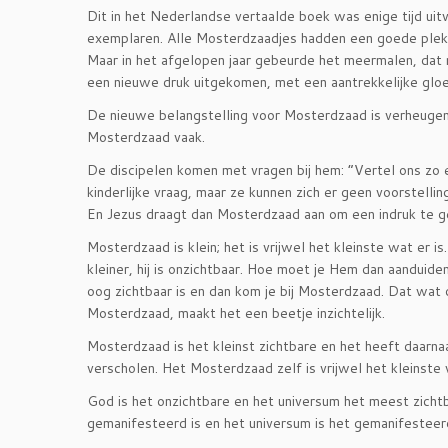
Dit in het Nederlandse vertaalde boek was enige tijd ui
exemplaren. Alle Mosterdzaadjes hadden een goede ple
Maar in het afgelopen jaar gebeurde het meermalen, dat
een nieuwe druk uitgekomen, met een aantrekkelijke gloe
De nieuwe belangstelling voor Mosterdzaad is verheugend, 
Mosterdzaad vaak.
De discipelen komen met vragen bij hem: “Vertel ons zo e
kinderlijke vraag, maar ze kunnen zich er geen voorstelli
En Jezus draagt dan Mosterdzaad aan om een indruk te gev
Mosterdzaad is klein; het is vrijwel het kleinste wat er 
kleiner, hij is onzichtbaar. Hoe moet je Hem dan aanduid
oog zichtbaar is en dan kom je bij Mosterdzaad. Dat wat o
Mosterdzaad, maakt het een beetje inzichtelijk.
Mosterdzaad is het kleinst zichtbare en het heeft daarnaa
verscholen. Het Mosterdzaad zelf is vrijwel het kleinste w
God is het onzichtbare en het universum het meest zichtb
gemanifesteerd is en het universum is het gemanifesteer