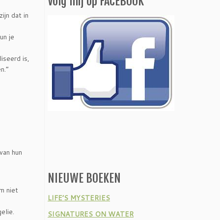
Volg mij op FACEBOOK
jn dat in
un je
iseerd is,
n.”
 van hun
NIEUWE BOEKEN
m niet
LIFE’S MYSTERIES
elie.
SIGNATURES ON WATER