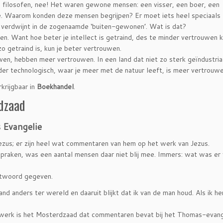
 filosofen, nee! Het waren gewone mensen: een visser, een boer, een
. Waarom konden deze mensen begrijpen? Er moet iets heel speciaals zi
verdwijnt in de zogenaamde ‘buiten-gewonen’. Wat is dat?
en. Want hoe beter je intellect is getraind, des te minder vertrouwen k
 zo getraind is, kun je beter vertrouwen.
en, hebben meer vertrouwen. In een land dat niet zo sterk geïndustrial
er technologisch, waar je meer met de natuur leeft, is meer vertrouwe
krijgbaar in
Boekhandel
.
dzaad
 Evangelie
zus; er zijn heel wat commentaren van hem op het werk van Jezus.
tspraken, was een aantal mensen daar niet blij mee. Immers: wat was er
ntwoord gegeven.
d anders ter wereld en daaruit blijkt dat ik van de man houd. Als ik he
werk is het Mosterdzaad dat commentaren bevat bij het Thomas-evang