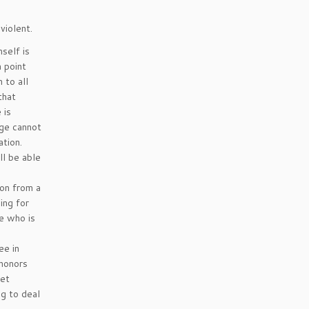
violent.
self is
 point
 to all
that
 is
Age cannot
ation.
ll be able
ion from a
ing for
ne who is
ee in
 honors
net
ng to deal