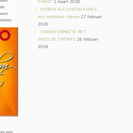
oken
TAROT
1 maart 2026
 de
VIEREN ALS LEVENSKUNST,
ieuwe
met meditatie-Ideeën
27 februari
mmunes
2026
TRANSFORMATIE MET
SPEELSE THEMA’S
26 februari
2026
een een