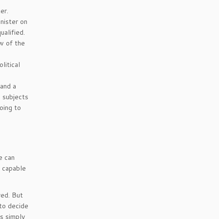
er.
nister on
ualified.
aw of the
litical
 and a
e subjects
going to
e can
e capable
red. But
to decide
s simply