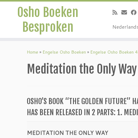
Osho Boeken
Besproken
Nederland
Ga
naar
Home
»
Engelse Osho Boeken
»
Engelse Osho Boeken 4
inhoud
Meditation the Only Wa
OSHO’S BOOK “THE GOLDEN FUTURE” HA
HAS BEEN RELEASED IN 2 PARTS: 1. ME
MEDITATION THE ONLY WAY