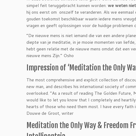
simpel feit teruggebracht kunnen worden:
we weten niet
hij ons eerst om onszelf te veranderen. Als we eenmaal
gouden toekomst beschikbaar waarin iedere mens vreugde
vragen en geeft oplossingen voor de huidige problemen die
“De nieuwe mens is niet iemand die van een andere planeet 
diepte van je meditatie, in je mooie momenten van liefde, 
hebt geen relatie met de nieuwe mens omdat dat een ver
nieuwe mens Zijn.” Osho
Impressi
on
of
‘Meditation the Only Wa
The most comprehensive and explicit collection of discou
new man, and describes his international society of comm
overlooked. “As a result of reading The Golden Future,
would like to let you know that I completely and heartily
hearts of those who need them most. I have every faith 
Douwe de Groot, writer
Meditation the Only Way & Freedom Fr