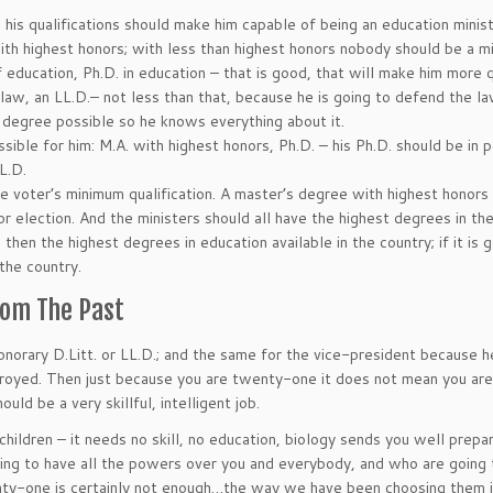
 his qualifications should make him capable of being an education minist
ith highest honors; with less than highest honors nobody should be a mi
 education, Ph.D. in education – that is good, that will make him more q
law, an LL.D.– not less than that, because he is going to defend the l
t degree possible so he knows everything about it.
ble for him: M.A. with highest honors, Ph.D. – his Ph.D. should be in po
L.D.
e voter’s minimum qualification. A master’s degree with highest honors
r election. And the ministers should all have the highest degrees in th
 then the highest degrees in education available in the country; if it is 
 the country.
rom The Past
norary D.Litt. or LL.D.; and the same for the vice-president because h
troyed. Then just because you are twenty-one it does not mean you ar
d be a very skillful, intelligent job.
ildren – it needs no skill, no education, biology sends you well prepa
ng to have all the powers over you and everybody, and who are going 
enty-one is certainly not enough…the way we have been choosing them i