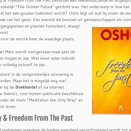
y & Freedom from the Past bevatten een veelomvattende en uitgespr
pronkelijk “The Golden Future” getiteld was. Het onderwerp is: hoe kan
dat het een gouden toekomst wordt? Osho legt uit wat hij onder de n
inde van het gezin. Een wereld die bestaat uit gemeenschappen als co
itgangspunten en plannen formuleert,
draagt
omst.
r voor de eerste keer de waardige plaats
Karl Marx wordt voorgestaan maar juist de
en mogen er zijn. Wel moet ieder individu
volledig zichzelf te zijn.
ure’ in de oorspronkelijke uitvoering is
rden. Maar het is mogelijk nog wel
r bij de
Boekhandel
of via internet.
 thema’s, voor buiten-publicatie beschikbaar
 onder de titels “Meditation the Only Way” en
te lezen.
y & Freedom From The Past
eel problemen waarmee de huidige mensheid geconfronteerd wordt tot 