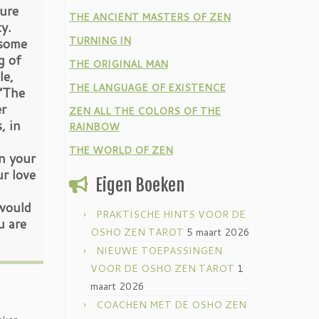
ture
THE ANCIENT MASTERS OF ZEN
y.
TURNING IN
 some
g of
THE ORIGINAL MAN
le,
THE LANGUAGE OF EXISTENCE
 “The
r
ZEN ALL THE COLORS OF THE
, in
RAINBOW
THE WORLD OF ZEN
in your
ur love
Eigen Boeken
 would
PRAKTISCHE HINTS VOOR DE
u are
OSHO ZEN TAROT
5 maart 2026
NIEUWE TOEPASSINGEN
VOOR DE OSHO ZEN TAROT
1
maart 2026
COACHEN MET DE OSHO ZEN