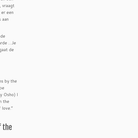
, vraagt
 er een
s aan
 de
aarde …Je
gaat de
ns by the
 be
y Osho) I
h the
 love.”
 the