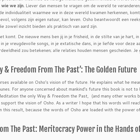
 wie we zijn.
Liever dan mensen te vragen om de wereld te veranderen
 de individualiteit waarmee we in deze wereld kwamen herkennen, komt
vol, volgens zijn eigen natuur, kan leven. Osho beantwoordt een reek
 zowel inzicht bieden als praktisch van aard zijn.
komt. De nieuwe mens ben jij in je frisheid, in de stilte van je hart, in
in je vreugdevolle songs, in je extatische dans, in je liefde voor deze 
deeldheid zou betekenen; alle relaties houden mensen gescheiden. Je 
y & Freedom From The Past’: The Golden Future
rses available on Osho’s vision of the future. He explains what he mea
unes. For anyone concerned about mankind’s future this book is not to
 Meditation the only Way & Freedom the Past, (and many other works b
 support the vision of Osho. As a writer I hope that his words will reac
in this result, because the words of Osho are loaded with the power of
om The Past: Meritocracy Power in the Hands of