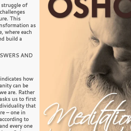
struggle of
challenges
ure. This
ransformation as
fe, where each
nd build a
NSWERS AND
o indicates how
anity can be
 we are. Rather
sks us to first
ividuality that
re – one in
according to
 and every one