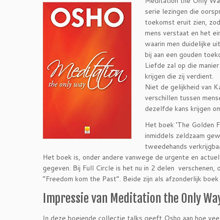
Meditation the Only Wa
serie lezingen die oors
toekomst eruit zien, zo
mens verstaat en het e
waarin men duidelijke u
bij aan een gouden toek
Liefde zal op die manie
krijgen die zij verdient.
Niet de gelijkheid van 
verschillen tussen mens
dezelfde kans krijgen om 
Het boek ‘The Golden Fut
inmiddels zeldzaam gewo
tweedehands verkrijgbaa
Het boek is, onder andere vanwege de urgente en actuele
gegeven. Bij Full Circle is het nu in 2 delen verschenen,
“Freedom kom the Past”. Beide zijn als afzonderlijk boek 
Impressie van Meditation the Only Wa
In deze boeiende collectie talks geeft Osho aan hoe v