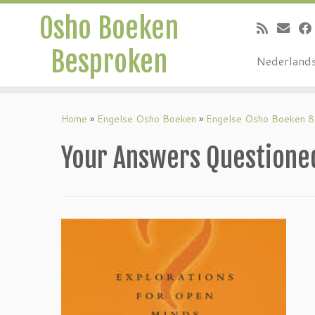
Osho Boeken
Besproken
Nederland
Ga
naar
Home
»
Engelse Osho Boeken
»
Engelse Osho Boeken 8
inhoud
Your Answers Questione