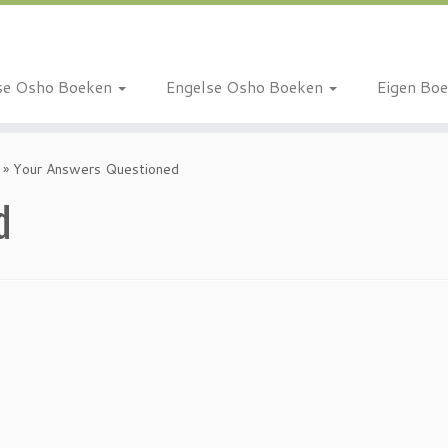
se Osho Boeken
Engelse Osho Boeken
Eigen Bo
»
Your Answers Questioned
d