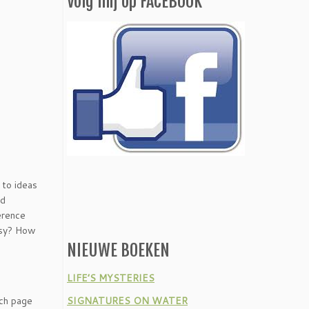
Volg mij op FACEBOOK
 to ideas
nd
erence
usy? How
NIEUWE BOEKEN
LIFE’S MYSTERIES
SIGNATURES ON WATER
ach page