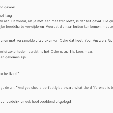
imd gevoel.
et lang.
 aan. En vooral, als je met een Meester leeft, is dat het geval. Die gun
rlijke boeddha te verwijderen. Voordat die naar buiten kan komen, moet
chenen met verzamelde uitspraken van Osho dat heet: Your Answers Qu
erlei zekerheden losrukt, is het Osho natuurlijk. Lees maar.
en gekomen zijn.
to be lived.”
lgt de zin: “And you should perfectly be aware what the difference is
eel duidelijk en ook heel beeldend uitgelegd.