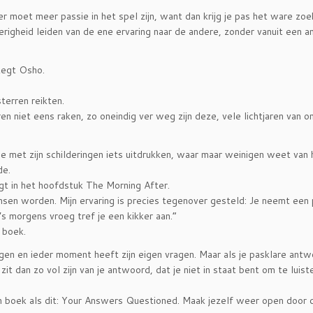
 er moet meer passie in het spel zijn, want dan krijg je pas het ware zoe
sgierigheid leiden van de ene ervaring naar de andere, zonder vanuit een 
zegt Osho.
terren reikten.
n niet eens raken, zo oneindig ver weg zijn deze, vele lichtjaren van o
e met zijn schilderingen iets uitdrukken, waar maar weinigen weet van
de.
gt in het hoofdstuk The Morning After.
insen worden. Mijn ervaring is precies tegenover gesteld: Je neemt een 
s morgens vroeg tref je een kikker aan.”
 boek.
ngen en ieder moment heeft zijn eigen vragen. Maar als je pasklare antw
zit dan zo vol zijn van je antwoord, dat je niet in staat bent om te luist
een boek als dit: Your Answers Questioned. Maak jezelf weer open door d