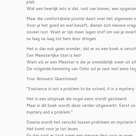
plek.
Wat een heerlijk iets is dat, rust van binnen, een opgeru
Maar die comfortabele positie duurt over het algemeen ni
Voor je het goed en wel beseft, dienen zich nieuwe vragen
zoveel rust. Want er zijn meer lagen stof om van je inne
na laag na laag tot hem door dringen.
Het is dan ook geen wonder, dat er nu een boek is vers
Een Meesterlijke titel is het!
Want als er een Meester is die je onmiddelijk weer uit all
De volgende bewering van Osho zul je vast wel eens teg
Your Answers Questioned
“Existence is not a problem to be solved, it is a mystery 
Het is een uitspraak die nogal eens wordt geciteerd.
Maar in dit boek wordt deze verder uitgewerkt. Eerst vo
mystery and a problem.”
Daarna wordt het verschil tussen probleem en mysterie h
Het komt voor je tot leven.
En dan gaat er toch weer een nieuwe deur voor je open.