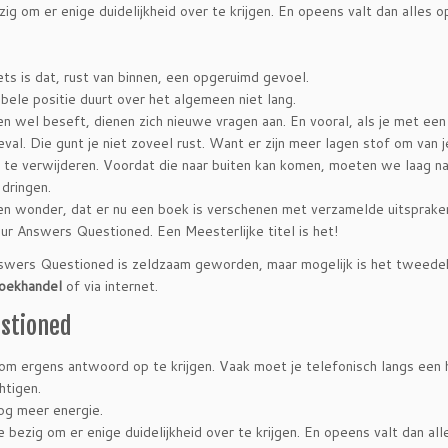
g om er enige duidelijkheid over te krijgen. En opeens valt dan alles op
ets is dat, rust van binnen, een opgeruimd gevoel.
bele positie duurt over het algemeen niet lang.
en wel beseft, dienen zich nieuwe vragen aan. En vooral, als je met ee
geval. Die gunt je niet zoveel rust. Want er zijn meer lagen stof om van j
a te verwijderen. Voordat die naar buiten kan komen, moeten we laag na
 dringen.
en wonder, dat er nu een boek is verschenen met verzamelde uitsprake
ur Answers Questioned. Een Meesterlijke titel is het!
swers Questioned is zeldzaam geworden, maar mogelijk is het tweede
oekhandel
of via internet.
estioned
om ergens antwoord op te krijgen. Vaak moet je telefonisch langs een h
htigen.
og meer energie.
bezig om er enige duidelijkheid over te krijgen. En opeens valt dan alle