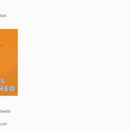
tuin.
steeds
chil