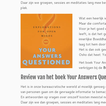
Daar zijn we groepen, sessies en meditaties lang mee bezi
plek.
Wat een heerlijk i
Maar die comforta
Voor je het goed 
leeft, is dat het 
innerlijke Boeddh
laag tot hem door
Het is dan ook ge
Osho dat heet: Yo
Het boek Your An
verkrijgen bij de
B
Review van het boek Your Answers Qu
Het is in onze bureaucratische wereld al moeilijk genoeg 
van personen gaan om de gevraagde informatie te bemac
En antwoorden op vragen over onszelf kosten meestal n
Daar zijn we dan groepen, sessies en meditaties lang mee 