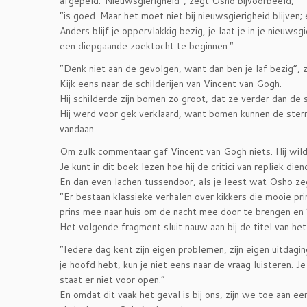
afgepeld.”Nieuwsgierigheid”, zegt Osho bijvoorbeeld,
“is goed. Maar het moet niet bij nieuwsgierigheid blijven;
Anders blijf je oppervlakkig bezig, je laat je in je nieuw
een diepgaande zoektocht te beginnen.”
“Denk niet aan de gevolgen, want dan ben je laf bezig”, 
Kijk eens naar de schilderijen van Vincent van Gogh.
Hij schilderde zijn bomen zo groot, dat ze verder dan de s
Hij werd voor gek verklaard, want bomen kunnen de sterre
vandaan.
Om zulk commentaar gaf Vincent van Gogh niets. Hij wild
Je kunt in dit boek lezen hoe hij de critici van repliek dien
En dan even lachen tussendoor, als je leest wat Osho ze
“Er bestaan klassieke verhalen over kikkers die mooie pr
prins mee naar huis om de nacht mee door te brengen en ’
Het volgende fragment sluit nauw aan bij de titel van het
“Iedere dag kent zijn eigen problemen, zijn eigen uitdagi
je hoofd hebt, kun je niet eens naar de vraag luisteren. Je 
staat er niet voor open.”
En omdat dit vaak het geval is bij ons, zijn we toe aan 