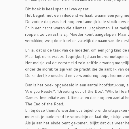
Dit boek is heel speciaal van opzet.
Het begint met een inleidend verhaal, waarin een jong meis
De vorige dag was het nog een tamelijk kale struik gew
En in een nacht waren die allemaal uitgekomen. Het meis
roepen, zo verrast is zij. Moeder komt aangelopen. Maar 
verrukking weg door koel en zakelijk de naam van de de
En ja, dat is de taak van de moeder, om een jong kind de
Maar kijk eens wat ze tegelijkertijd aan het vernietigen is
Het meisje zal de eerste tijd zo’n zelfde ervaring mogel
onder de indruk te zijn van de pracht die de aanblik van d
De kinderlijke onschuld en verwondering loopt hiermee e
Dan is het boek opgedeeld in een aantal hoofdstukken, z
‘Are you Ready?’, ‘Breaking out of the Box’, ‘Whole Hea
Games; Immediate and Ultimate en dan nog een aantal h
The End of the Road.
En bij deze thema’s worden dus bijbehorende uitspraken 
meer uit je oude mind te voorschijn en laat die, stukje voor
Als je aan het einde bent gekomen, blijkt dat dus weer he