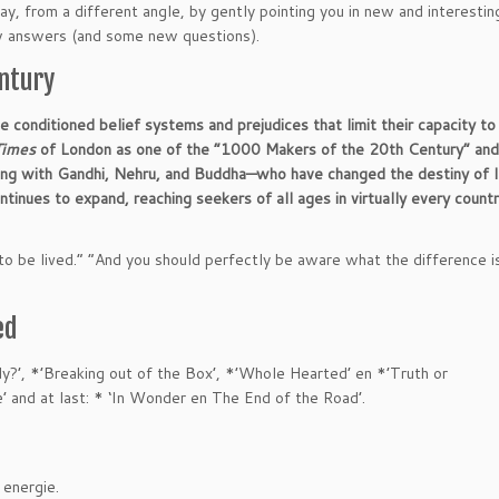
ay, from a different angle, by gently pointing you in new and interestin
ew answers (and some new questions).
entury
conditioned belief systems and prejudices that limit their capacity to 
Times
of London as one of the “1000 Makers of the 20th Century” and
ong with Gandhi, Nehru, and Buddha—who have changed the destiny of I
ntinues to expand, reaching seekers of all ages in virtually every count
 to be lived.” “And you should perfectly be aware what the difference i
ed
y?’, *’Breaking out of the Box’, *’Whole Hearted’ en *’Truth or
and at last: * ‘In Wonder en The End of the Road’.
energie.