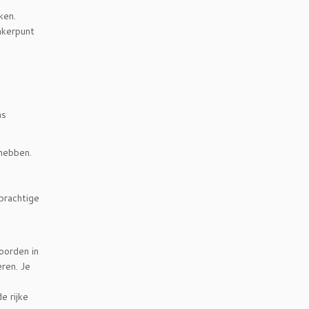
ken.
ankerpunt
ns
 hebben.
prachtige
oorden in
eren. Je
e rijke