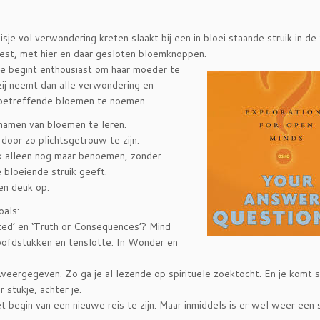
je vol verwondering kreten slaakt bij een in bloei staande struik in de 
eest, met hier en daar gesloten bloemknoppen.
je begint enthousiast om haar moeder te
zij neemt dan alle verwondering en
sbetreffende bloemen te noemen.
 namen van bloemen te leren.
 door zo plichtsgetrouw te zijn.
ijk alleen nog maar benoemen, zonder
e bloeiende struik geeft.
en deuk op.
oals:
rted’ en ‘Truth or Consequences’? Mind
oofdstukken en tenslotte: In Wonder en
weergegeven. Zo ga je al lezende op spirituele zoektocht. En je komt 
 stukje, achter je.
t begin van een nieuwe reis te zijn. Maar inmiddels is er wel weer een s