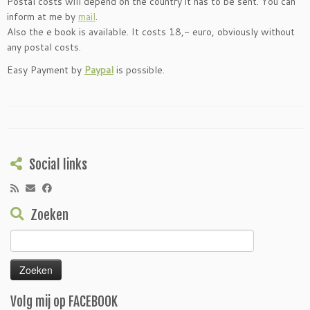
Postal costs will depend on the country it has to be sent. You can
inform at me by
mail
.
Also the e book is available. It costs 18,- euro, obviously without
any postal costs.
Easy Payment by
Paypal
is possible.
Social links
Zoeken
Zoeken
naar:
Volg mij op FACEBOOK