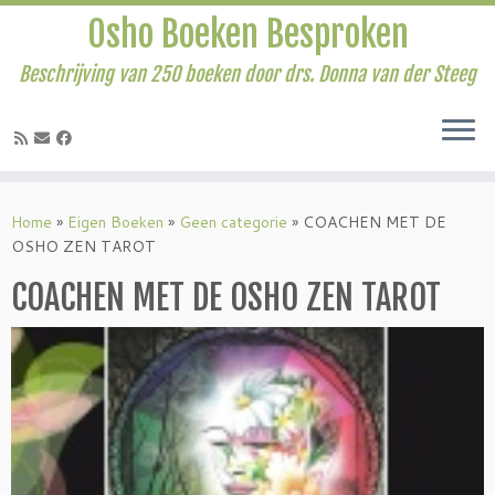
Osho Boeken Besproken
Beschrijving van 250 boeken door drs. Donna van der Steeg
Ga
naar
Home
»
Eigen Boeken
»
Geen categorie
»
COACHEN MET DE
inhoud
OSHO ZEN TAROT
COACHEN MET DE OSHO ZEN TAROT