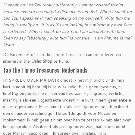
“I speak on Lao Tzu totally differently. I am not related to him
because even to be related a distance is needed. When I speak on
Lao Tzu I speak as if I am speaking on my own self. With him my
being is totally on…it is as if I am looking in a mirror: my own face
is reflected. When I speak on Lao Tzu, I am absolute with him.
Even to say “absolutely with him” is not true – I am him, he is me“
Osho
De Boxed set of Tao the Three Treasures can be ordered via
internet in the
Osho Shop
te Pune.
Tao the Three Treasures: Nederlands
IK SPREEK OVER MAHAVIR omdat ik het mijn plicht vind- mijn
hart is nooit bij hem. Hij is te wiskundig. Hij is geen mysticus, hij
heeft geen poëtische manier van bestaan. Hij is groots, verlicht,
maar hij is als een uitgestrekte woestijn; je kunt in hem geen enkele
oase tegenkomen. Maar omdat ik als Jaina geboren ben, ben ik het
een en ander verschuldigd…Hetzelfde geldt voor Mozes en
Mohammed. Ik heb geen zin om over hen te praten; Ik heb niet over
hen gesproken. Als ik niet als jaina geboren was, had ik ook nooit
over Mahavir gesproken …Ik spreek over Krishna. Hij is