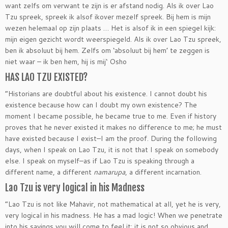
want zelfs om verwant te zijn is er afstand nodig. Als ik over Lao
Tzu spreek, spreek ik alsof ikover mezelf spreek. Bij hem is mijn
wezen helemaal op zijn plaats … Het is alsof ik in een spiegel kijk:
mijn eigen gezicht wordt weerspiegeld. Als ik over Lao Tzu spreek,
ben ik absoluut bij hem. Zelfs om ‘absoluut bij hem’ te zeggen is
niet waar – ik ben hem, hij is mij‘ Osho
HAS LAO TZU EXISTED?
“Historians are doubtful about his existence. I cannot doubt his
existence because how can I doubt my own existence? The
moment I became possible, he became true to me. Even if history
proves that he never existed it makes no difference to me; he must
have existed because I exist–I am the proof. During the following
days, when I speak on Lao Tzu, it is not that I speak on somebody
else. I speak on myself–as if Lao Tzu is speaking through a
different name, a different
namarupa
, a different incarnation.
Lao Tzu is very logical in his Madness
“Lao Tzu is not like Mahavir, not mathematical at all, yet he is very,
very logical in his madness. He has a mad logic! When we penetrate
into his sayings you will come to feel it; it is not so obvious and