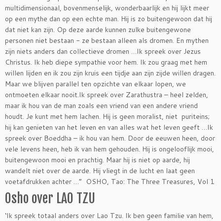
multidimensionaal, bovenmenselijk, wonderbaarlijk en hij lijkt meer
op een mythe dan op een echte man. Hij is zo buitengewoon dat hij
dat niet kan zijn. Op deze aarde kunnen zulke buitengewone
personen niet bestaan ​​- ze bestaan ​​alleen als dromen. En mythen
zijn niets anders dan collectieve dromen …Ik spreek over Jezus
Christus. Ik heb diepe sympathie voor hem. Ik zou graag met hem
willen lijden en ik zou zijn kruis een tijdje aan zijn zijde willen dragen.
Maar we blijven parallel ten opzichte van elkaar lopen, we
ontmoeten elkaar nooit.Ik spreek over Zarathustra – heel zelden,
maar ik hou van de man zoals een vriend van een andere vriend
houdt. Je kunt met hem lachen. Hij is geen moralist, niet puriteins;
hij kan genieten van het leven en van alles wat het leven geeft …Ik
spreek over Boeddha – ik hou van hem. Door de eeuwen heen, door
vele levens heen, heb ik van hem gehouden. Hij is ongelooflijk mooi,
buitengewoon mooi en prachtig. Maar hij is niet op aarde, hij
wandelt niet over de aarde. Hij vliegt in de lucht en laat geen
voetafdrukken achter …” OSHO, Tao: The Three Treasures, Vol 1
Osho over LAO TZU
‘Ik spreek totaal anders over Lao Tzu. Ik ben geen familie van hem,