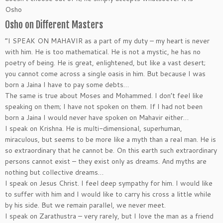
Osho
Osho on Different Masters
“I SPEAK ON MAHAVIR as a part of my duty – my heart is never
with him. He is too mathematical. He is not a mystic, he has no
poetry of being. He is great, enlightened, but like a vast desert;
you cannot come across a single oasis in him. But because I was
born a Jaina I have to pay some debts…
The same is true about Moses and Mohammed. I don’t feel like
speaking on them; I have not spoken on them. If I had not been
born a Jaina I would never have spoken on Mahavir either…
I speak on Krishna. He is multi-dimensional, superhuman,
miraculous, but seems to be more like a myth than a real man. He is
so extraordinary that he cannot be. On this earth such extraordinary
persons cannot exist – they exist only as dreams. And myths are
nothing but collective dreams…
I speak on Jesus Christ. I feel deep sympathy for him. I would like
to suffer with him and I would like to carry his cross a little while
by his side. But we remain parallel, we never meet.
I speak on Zarathustra – very rarely, but I love the man as a friend