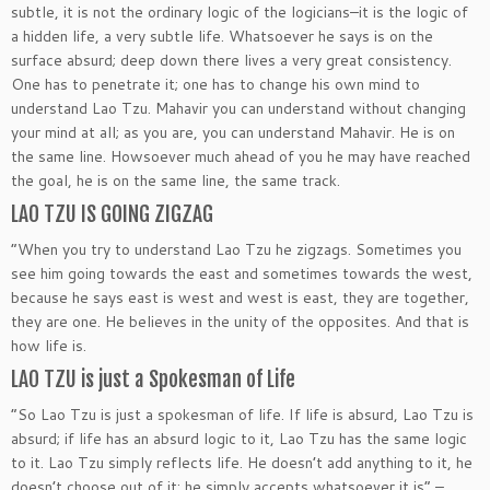
subtle, it is not the ordinary logic of the logicians–it is the logic of
a hidden life, a very subtle life. Whatsoever he says is on the
surface absurd; deep down there lives a very great consistency.
One has to penetrate it; one has to change his own mind to
understand Lao Tzu. Mahavir you can understand without changing
your mind at all; as you are, you can understand Mahavir. He is on
the same line. Howsoever much ahead of you he may have reached
the goal, he is on the same line, the same track.
LAO TZU IS GOING ZIGZAG
“When you try to understand Lao Tzu he zigzags. Sometimes you
see him going towards the east and sometimes towards the west,
because he says east is west and west is east, they are together,
they are one. He believes in the unity of the opposites. And that is
how life is.
LAO TZU is just a Spokesman of Life
“So Lao Tzu is just a spokesman of life. If life is absurd, Lao Tzu is
absurd; if life has an absurd logic to it, Lao Tzu has the same logic
to it. Lao Tzu simply reflects life. He doesn’t add anything to it, he
doesn’t choose out of it; he simply accepts whatsoever it is” –