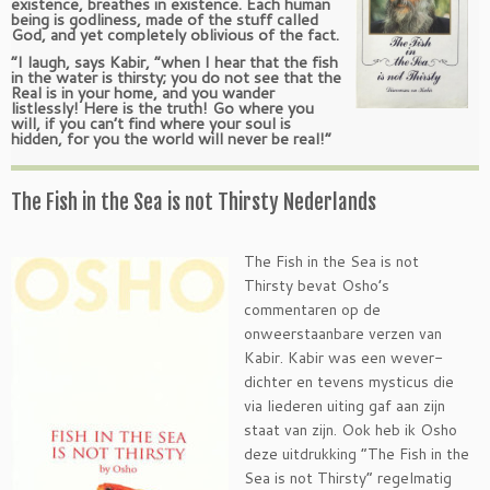
existence, breathes in existence. Each human
being is godliness, made of the stuff called
God, and yet completely oblivious of the fact.
“I laugh, says Kabir, “when I hear that the fish
in the water is thirsty; you do not see that the
Real is in your home, and you wander
listlessly! Here is the truth! Go where you
will, if you can’t find where your soul is
hidden, for you the world will never be real!”
The Fish in the Sea is not Thirsty Nederlands
The Fish in the Sea is not
Thirsty bevat Osho’s
commentaren op de
onweerstaanbare verzen van
Kabir. Kabir was een wever-
dichter en tevens mysticus die
via liederen uiting gaf aan zijn
staat van zijn. Ook heb ik Osho
deze uitdrukking “The Fish in the
Sea is not Thirsty” regelmatig