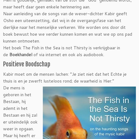
Men is goddelijk, gemaakt van de stof die “God” genoemd wordt,
maar heeft daar geen enkele herinnering aan.
Naar aanleiding van de songs van de wever-dichter Kabir geeft
Osho een uiteenzetting, dat wij in de overgangsfase van het
dierlijke naar het menselijke verkeren. We worden ons door dit
boek bewust hoe we verder kunnen komen en wat we op ons pad
kunnen ontmoeten.
Het boek The Fish in the Sea is not Thirsty is verkrijgbaar in
de
Boekhandel
of via internet en ook als audiobook.
Positieve Boodschap
Kabir moet om de mensen lachen: “Je ziet niet dat het Echte je
thuis is en je zwerft lusteloos rond; de waarheid is Hier.”
De mens is
geboren in het
Bestaan, hij
ademt in het
Bestaan en hij zal
er uiteindelijk ook
weer in opgaan.
Maar hij heeft er