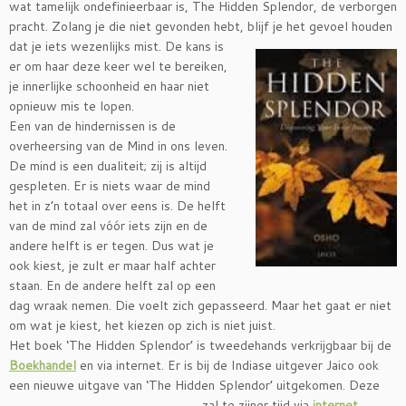
wat tamelijk ondefinieerbaar is, The Hidden Splendor, de verborgen
pracht. Zolang je die niet gevonden hebt, blijf je het gevoel houden
dat je iets
wezenlijks mist. De kans is
er om haar deze keer wel te bereiken,
je innerlijke schoonheid en haar niet
opnieuw mis te lopen.
Een van de hindernissen is de
overheersing van de Mind in ons leven.
De mind is een dualiteit; zij is altijd
gespleten. Er is niets waar de mind
het in z’n totaal over eens is. De helft
van de mind zal vóór iets zijn en de
andere helft is er tegen. Dus wat je
ook kiest, je zult er maar half achter
staan. En de andere helft zal op een
dag wraak nemen. Die voelt zich gepasseerd. Maar het gaat er niet
om wat je kiest, het kiezen op zich is niet juist.
Het boek ‘The Hidden Splendor’ is tweedehands verkrijgbaar bij de
Boekhandel
en via internet. Er is bij de Indiase uitgever Jaico ook
een nieuwe uitgave van ‘The Hidden Splendor’ uitgekomen. Deze
zal te
zijner tijd via
internet