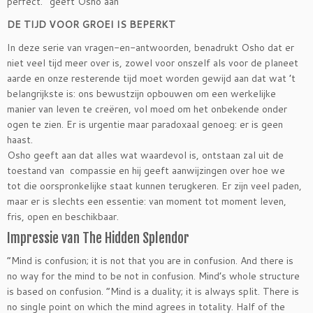
perfect.” geeft Osho aan
DE TIJD VOOR GROEI IS BEPERKT
In deze serie van vragen-en-antwoorden, benadrukt Osho dat er
niet veel tijd meer over is, zowel voor onszelf als voor de planeet
aarde en onze resterende tijd moet worden gewijd aan dat wat ’t
belangrijkste is: ons bewustzijn opbouwen om een werkelijke
manier van leven te creëren, vol moed om het onbekende onder
ogen te zien. Er is urgentie maar paradoxaal genoeg: er is geen
haast.
Osho geeft aan dat alles wat waardevol is, ontstaan zal uit de
toestand van compassie en hij geeft aanwijzingen over hoe we
tot die oorspronkelijke staat kunnen terugkeren. Er zijn veel paden,
maar er is slechts een essentie: van moment tot moment leven,
fris, open en beschikbaar.
Impressie van The Hidden Splendor
“Mind is confusion; it is not that you are in confusion. And there is
no way for the mind to be not in confusion. Mind’s whole structure
is based on confusion. “Mind is a duality; it is always split. There is
no single point on which the mind agrees in totality. Half of the