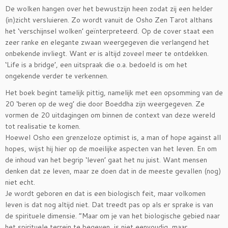
De wolken hangen over het bewustzijn heen zodat zij een helder
(in)zicht versluieren. Zo wordt vanuit de Osho Zen Tarot althans
het ‘verschijnsel wolken’ geïnterpreteerd. Op de cover staat een
zeer ranke en elegante zwaan weergegeven die verlangend het
onbekende invliegt. Want er is altijd zoveel meer te ontdekken.
‘Life is a bridge’, een uitspraak die o.a. bedoeld is om het
ongekende verder te verkennen.
Het boek begint tamelijk pittig, namelijk met een opsomming van de
20 ‘beren op de weg’ die door Boeddha zijn weergegeven. Ze
vormen de 20 uitdagingen om binnen de context van deze wereld
tot realisatie te komen.
Hoewel Osho een grenzeloze optimist is, a man of hope against all
hopes, wijst hij hier op de moeilijke aspecten van het leven. En om
de inhoud van het begrip ‘leven’ gaat het nu juist. Want mensen
denken dat ze leven, maar ze doen dat in de meeste gevallen (nog)
niet echt.
Je wordt geboren en dat is een biologisch feit, maar volkomen
leven is dat nog altijd niet. Dat treedt pas op als er sprake is van
de spirituele dimensie. “Maar om je van het biologische gebied naar
het spirituele terrein te begeven, is niet eenvoudig, maar