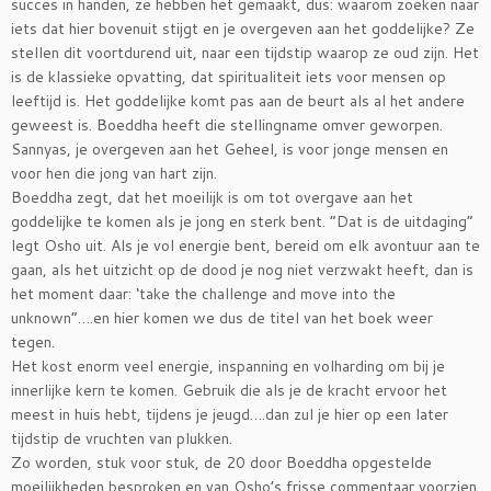
succes in handen, ze hebben het gemaakt, dus: waarom zoeken naar
iets dat hier bovenuit stijgt en je overgeven aan het goddelijke? Ze
stellen dit voortdurend uit, naar een tijdstip waarop ze oud zijn. Het
is de klassieke opvatting, dat spiritualiteit iets voor mensen op
leeftijd is. Het goddelijke komt pas aan de beurt als al het andere
geweest is. Boeddha heeft die stellingname omver geworpen.
Sannyas, je overgeven aan het Geheel, is voor jonge mensen en
voor hen die jong van hart zijn.
Boeddha zegt, dat het moeilijk is om tot overgave aan het
goddelijke te komen als je jong en sterk bent. “Dat is de uitdaging”
legt Osho uit. Als je vol energie bent, bereid om elk avontuur aan te
gaan, als het uitzicht op de dood je nog niet verzwakt heeft, dan is
het moment daar: ‘take the challenge and move into the
unknown”….en hier komen we dus de titel van het boek weer
tegen.
Het kost enorm veel energie, inspanning en volharding om bij je
innerlijke kern te komen. Gebruik die als je de kracht ervoor het
meest in huis hebt, tijdens je jeugd….dan zul je hier op een later
tijdstip de vruchten van plukken.
Zo worden, stuk voor stuk, de 20 door Boeddha opgestelde
moeilijkheden besproken en van Osho’s frisse commentaar voorzien.