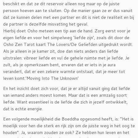
beschikt en dat ze dit reservoir alleen nog maar op de juiste
persoon hoeven aan te sluiten. Op die manier gaan ze er dus vanuit
dat ze kunnen delen met een partner en dit is niet de realiteit en bij
de partner is dezelfde misvatting het geval.
Hierbij doet Osho meteen een tip aan de hand. Zorg eerst voor je
eigen liefde en voor het simpelweg ‘liefde zijn’, zoals dit door de
Osho Zen Tarot kaart The Lovers/De Geliefden uitgedrukt wordt.
Als je alleen in je kamer zit, doe dan niets anders dan liefde
uitstralen: vibreer liefde en vul de gehele ruimte met je liefde. Je
zult, als je opmerkzaam bent, ervaren dat er iets in je aura
verandert, dat er een zekere warmte ontstaat, dat je meer tot
leven komt.’Moving Into The Unknown’
En het inzicht doet zich voor, dat je er altijd vanuit ging dat liefde
van iemand anders moest komen. Maar dat is een armzalig soort
liefde. Want essentieel is de liefde die zich in jezelf ontwikkelt,
dat is echte energie.
Een volgende moeilijkheid die Boeddha opgesomd heeft, is: “Het is
moeilijk voor hen die sterk en rijk zijn om de juiste weg in het oog te
houden”. Ja, waarom zouden ze ook? Ze hebben hun leven en het