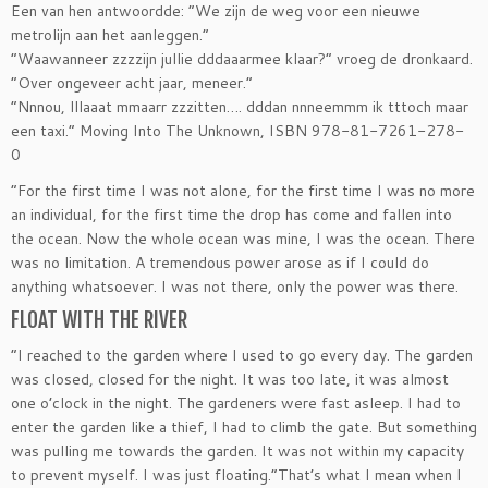
Een van hen antwoordde: ”We zijn de weg voor een nieuwe
metrolijn aan het aanleggen.”
“Waawanneer zzzzijn jullie dddaaarmee klaar?” vroeg de dronkaard.
“Over ongeveer acht jaar, meneer.”
“Nnnou, lllaaat mmaarr zzzitten…. dddan nnneemmm ik tttoch maar
een taxi.” Moving Into The Unknown, ISBN 978-81-7261-278-
0
“For the first time I was not alone, for the first time I was no more
an individual, for the first time the drop has come and fallen into
the ocean. Now the whole ocean was mine, I was the ocean. There
was no limitation. A tremendous power arose as if I could do
anything whatsoever. I was not there, only the power was there.
FLOAT WITH THE RIVER
“I reached to the garden where I used to go every day. The garden
was closed, closed for the night. It was too late, it was almost
one o’clock in the night. The gardeners were fast asleep. I had to
enter the garden like a thief, I had to climb the gate. But something
was pulling me towards the garden. It was not within my capacity
to prevent myself. I was just floating.”That’s what I mean when I