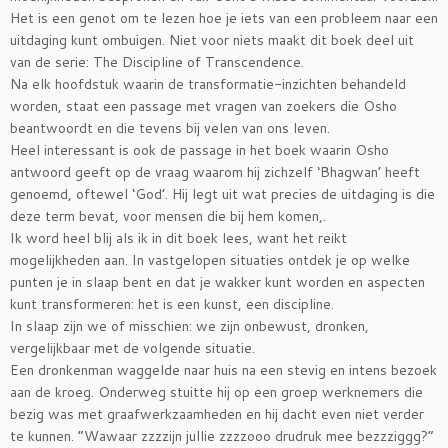
Het is een genot om te lezen hoe je iets van een probleem naar een
uitdaging kunt ombuigen. Niet voor niets maakt dit boek deel uit
van de serie: The Discipline of Transcendence.
Na elk hoofdstuk waarin de transformatie-inzichten behandeld
worden, staat een passage met vragen van zoekers die Osho
beantwoordt en die tevens bij velen van ons leven.
Heel interessant is ook de passage in het boek waarin Osho
antwoord geeft op de vraag waarom hij zichzelf ‘Bhagwan’ heeft
genoemd, oftewel ‘God’. Hij legt uit wat precies de uitdaging is die
deze term bevat, voor mensen die bij hem komen,.
Ik word heel blij als ik in dit boek lees, want het reikt
mogelijkheden aan. In vastgelopen situaties ontdek je op welke
punten je in slaap bent en dat je wakker kunt worden en aspecten
kunt transformeren: het is een kunst, een discipline.
In slaap zijn we of misschien: we zijn onbewust, dronken,
vergelijkbaar met de volgende situatie.
Een dronkenman waggelde naar huis na een stevig en intens bezoek
aan de kroeg. Onderweg stuitte hij op een groep werknemers die
bezig was met graafwerkzaamheden en hij dacht even niet verder
te kunnen. “Wawaar zzzzijn jullie zzzzooo drudruk mee bezzziggg?“