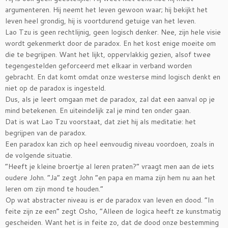
argumenteren. Hij neemt het leven gewoon waar; hij bekijkt het
leven heel grondig, hij is voortdurend getuige van het leven.
Lao Tzu is geen rechtlijnig, geen logisch denker. Nee, zijn hele visie
wordt gekenmerkt door de paradox. En het kost enige moeite om
die te begrijpen. Want het lijkt, oppervlakkig gezien, alsof twee
tegengestelden geforceerd met elkaar in verband worden
gebracht. En dat komt omdat onze westerse mind logisch denkt en
niet op de paradox is ingesteld.
Dus, als je leert omgaan met de paradox, zal dat een aanval op je
mind betekenen. En uiteindelijk zal je mind ten onder gaan.
Dat is wat Lao Tzu voorstaat, dat ziet hij als meditatie: het
begrijpen van de paradox.
Een paradox kan zich op heel eenvoudig niveau voordoen, zoals in
de volgende situatie.
“Heeft je kleine broertje al leren praten?” vraagt men aan de iets
oudere John. “Ja” zegt John “en papa en mama zijn hem nu aan het
leren om zijn mond te houden.”
Op wat abstracter niveau is er de paradox van leven en dood. “In
feite zijn ze een” zegt Osho, “Alleen de logica heeft ze kunstmatig
gescheiden. Want het is in feite zo, dat de dood onze bestemming