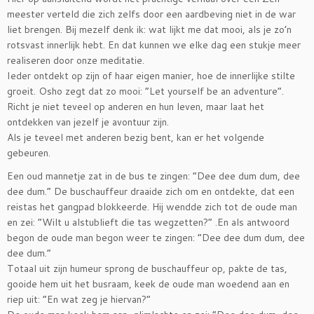
meester verteld die zich zelfs door een aardbeving niet in de war
liet brengen. Bij mezelf denk ik: wat lijkt me dat mooi, als je zo’n
rotsvast innerlijk hebt. En dat kunnen we elke dag een stukje meer
realiseren door onze meditatie.
Ieder ontdekt op zijn of haar eigen manier, hoe de innerlijke stilte
groeit. Osho zegt dat zo mooi: “Let yourself be an adventure”.
Richt je niet teveel op anderen en hun leven, maar laat het
ontdekken van jezelf je avontuur zijn.
Als je teveel met anderen bezig bent, kan er het volgende
gebeuren.
Een oud mannetje zat in de bus te zingen: “Dee dee dum dum, dee
dee dum.” De buschauffeur draaide zich om en ontdekte, dat een
reistas het gangpad blokkeerde. Hij wendde zich tot de oude man
en zei: “Wilt u alstublieft die tas wegzetten?” .En als antwoord
begon de oude man begon weer te zingen: “Dee dee dum dum, dee
dee dum.”
Totaal uit zijn humeur sprong de buschauffeur op, pakte de tas,
gooide hem uit het busraam, keek de oude man woedend aan en
riep uit: “En wat zeg je hiervan?”