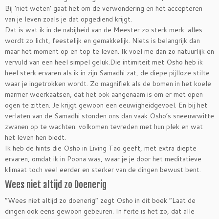
Bij ‘niet weten’ gaat het om de verwondering en het accepteren
van je leven zoals je dat opgediend krijgt.
Dat is wat ik in de nabijheid van de Meester zo sterk merk: alles
wordt zo licht, feestelijk en gemakkelijk. Niets is belangrijk dan
maar het moment op en top te leven. Ik voel me dan zo natuurlijk en
vervuld van een heel simpel geluk.Die intimiteit met Osho heb ik
heel sterk ervaren als ik in zijn Samadhi zat, de diepe pijlloze stilte
waar je ingetrokken wordt. Zo magnifiek als de bomen in het koele
marmer weerkaatsen, dat het ook aangenaam is om er met open
ogen te zitten. Je krijgt gewoon een eeuwigheidgevoel. En bij het
verlaten van de Samadhi stonden ons dan vaak Osho’s sneeuwwitte
zwanen op te wachten: volkomen tevreden met hun plek en wat
het leven hen biedt.
Ik heb de hints die Osho in Living Tao geeft, met extra diepte
ervaren, omdat ik in Poona was, waar je je door het meditatieve
klimaat toch veel eerder en sterker van de dingen bewust bent.
Wees niet altijd zo Doenerig
“Wees niet altijd zo doenerig” zegt Osho in dit boek “Laat de
dingen ook eens gewoon gebeuren. In feite is het zo, dat alle