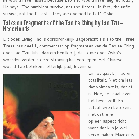
he would have missed because Lao Tzu would have laughed loudly.
He says: ‘The humblest survive, not the fittest.’ In fact, the unfit
survive, not the fittest – they are doomed to fail.” Osho
Talks on Fragments of the Tao te Ching by Lao Tzu -
Nederlands
Dit boek Living Tao is oorspronkelijk uitgebracht als Tao the Three
Treasures deel 1, commentaar op fragmenten van de Tao te Ching
door Lao Tzu. Juist daarom ben ik blij, dat ik me door Osho’s
woorden verder in deze stroming kan verdiepen. Het Chinese
woord Tao betekent letterlijk: pad, levenspad.
En het gaat bij Tao om
totaliteit. Niet om iets
dat volmaakt is, dat af
is. Nee, het gaat over
het leven zelf. En
totaal leven betekent
niet dat je je
op een aspect richt,
want dat kun je wel
vervolmaken. Maar er is