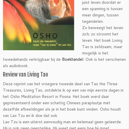
juist leven doordat er
een spanning is tussen
meer dingen, tussen
tegendelen.
Zo beweegt het leven
zich; zo stroomt het
leven. Het boek Living
Tao is zeldzaam, maar
mogelijk is het
tweedehands verkrijgbaar bij de
Boekhandel
. Ook is het verschenen
als audiobook.
Review van Living Tao
Deze reprint van het vroegere tweede deel van Tao the Three
Treasures, Living Tao, ontdekte ik op een van mijn eerste dagen in
het Osho Meditation Resort in Poona. Het boek werd daar
gepresenteerd onder een schattig Chinees parapluutje met
dezelfde afbeeldingen als je in het boek kunt vinden. Osho houdt
van Lao Tzu en ik doe dat ook.
Lao Tzu is een uiterst eenvoudig man en helemaal geen geleerde.
Hij is ook geen geestelijke. Hij weet niet eens hoe hij moet