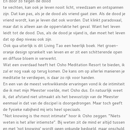
En door zo tegen de dood
te vechten, kan ook je leven nooit licht, vreedzaam en ontspannen
zijn. Dat kan pas, als je de dood als vriend gaat zien. Als de dood je
vriend wordt, kan je leven dat ook worden. Dat klinkt paradoxaal,
maar dat is alleen aan de oppervlakte het geval. Want het leven
leidt tot de dood. Dus, als de dood je vijand is, dan moet het leven
dat op diep niveau ook zijn.
Ook qua uiterlijk is dit Living Tao een heerlijk boek. Het groen-
oranje design sprankelt van leven en er zit een schitterende open
en diffuse bloem in verwerkt.
Wat een overdaad heeft het Osho Meditation Resort te bieden, ik
zal er nog vaak op terug komen. De kans om op allerlei manieren je
meditatie te verdiepen, is daar zo rijk voor handen.
En een van de meest verkwikkende ervaringen vond ik de intimiteit
die ik met mijn Meester voelde, met Osho dus. En natuurlijk weet
ik, dat afstand niet uitmaakt als het bewustzijn van de Meester
eenmaal in dat van de discipel is doorgedrongen. Maar toch geeft
de fysieke nabijheid mij iets heel speciaals.
“Not knowing is the most intimate” hoor ik Osho zeggen. “Niets
weten is het aller intiemste”. Bij weten zit de mind er altijd tussen
en met ‘not knowing’ wordt geen onkunde bedoeld, maar onschuld.