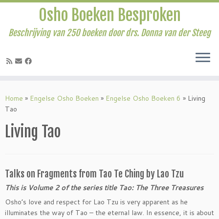
Osho Boeken Besproken
Beschrijving van 250 boeken door drs. Donna van der Steeg
Ga
naar
Home
»
Engelse Osho Boeken
»
Engelse Osho Boeken 6
»
Living
inhoud
Tao
Living Tao
Talks on Fragments from Tao Te Ching by Lao Tzu
This is Volume 2 of the series title Tao: The Three Treasures
Osho’s love and respect for Lao Tzu is very apparent as he
illuminates the way of Tao – the eternal law. In essence, it is about