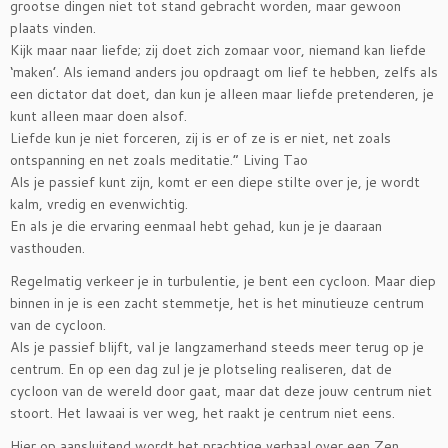
grootse dingen niet tot stand gebracht worden, maar gewoon
plaats vinden.
Kijk maar naar liefde; zij doet zich zomaar voor, niemand kan liefde
‘maken’. Als iemand anders jou opdraagt om lief te hebben, zelfs als
een dictator dat doet, dan kun je alleen maar liefde pretenderen, je
kunt alleen maar doen alsof.
Liefde kun je niet forceren, zij is er of ze is er niet, net zoals
ontspanning en net zoals meditatie.” Living Tao
Als je passief kunt zijn, komt er een diepe stilte over je, je wordt
kalm, vredig en evenwichtig.
En als je die ervaring eenmaal hebt gehad, kun je je daaraan
vasthouden.
Regelmatig verkeer je in turbulentie, je bent een cycloon. Maar diep
binnen in je is een zacht stemmetje, het is het minutieuze centrum
van de cycloon.
Als je passief blijft, val je langzamerhand steeds meer terug op je
centrum. En op een dag zul je je plotseling realiseren, dat de
cycloon van de wereld door gaat, maar dat deze jouw centrum niet
stoort. Het lawaai is ver weg, het raakt je centrum niet eens.
Hier op aansluitend wordt het prachtige verhaal over een Zen