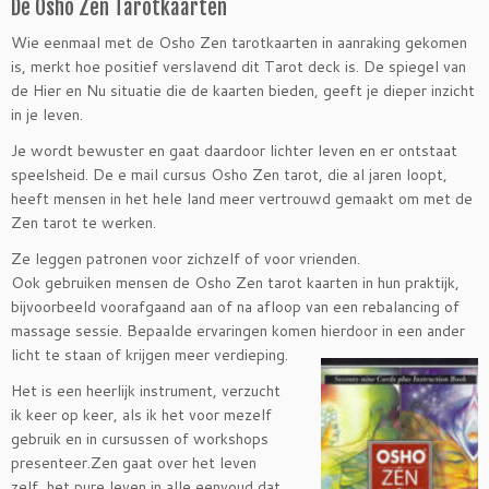
De Osho Zen Tarotkaarten
Wie eenmaal met de Osho Zen tarotkaarten in aanraking gekomen
is, merkt hoe positief verslavend dit Tarot deck is. De spiegel van
de Hier en Nu situatie die de kaarten bieden, geeft je dieper inzicht
in je leven.
Je wordt bewuster en gaat daardoor lichter leven en er ontstaat
speelsheid. De e mail cursus Osho Zen tarot, die al jaren loopt,
heeft mensen in het hele land meer vertrouwd gemaakt om met de
Zen tarot te werken.
Ze leggen patronen voor zichzelf of voor vrienden.
Ook gebruiken mensen de Osho Zen tarot kaarten in hun praktijk,
bijvoorbeeld voorafgaand aan of na afloop van een rebalancing of
massage sessie. Bepaalde ervaringen komen hierdoor in een ander
licht te staan of
krijgen meer verdieping.
Het is een heerlijk instrument, verzucht
ik keer op keer, als ik het voor mezelf
gebruik en in cursussen of workshops
presenteer.Zen gaat over het leven
zelf, het pure leven in alle eenvoud dat