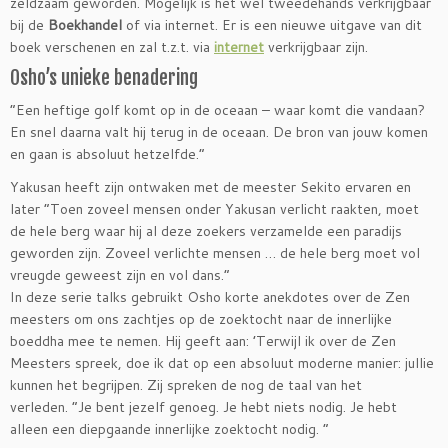
zeldzaam geworden. Mogelijk is het wel tweedehands verkrijgbaar
bij de
Boekhandel
of via internet. Er is een nieuwe uitgave van dit
boek verschenen en zal t.z.t. via
internet
verkrijgbaar zijn.
Osho’s unieke benadering
“Een heftige golf komt op in de oceaan – waar komt die vandaan?
En snel daarna valt hij terug in de oceaan. De bron van jouw komen
en gaan is absoluut hetzelfde.”
Yakusan heeft zijn ontwaken met de meester Sekito ervaren en
later “Toen zoveel mensen onder Yakusan verlicht raakten, moet
de hele berg waar hij al deze zoekers verzamelde een paradijs
geworden zijn. Zoveel verlichte mensen … de hele berg moet vol
vreugde geweest zijn en vol dans.”
In deze serie talks gebruikt Osho korte anekdotes over de Zen
meesters om ons zachtjes op de zoektocht naar de innerlijke
boeddha mee te nemen. Hij geeft aan: ’Terwijl ik over de Zen
Meesters spreek, doe ik dat op een absoluut moderne manier: jullie
kunnen het begrijpen. Zij spreken de nog de taal van het
verleden. “Je bent jezelf genoeg. Je hebt niets nodig. Je hebt
alleen een diepgaande innerlijke zoektocht nodig. “