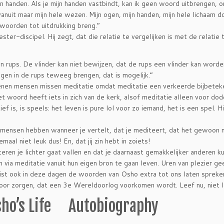
n handen. Als je mijn handen vastbindt, kan ik geen woord uitbrengen, 
vanuit maar mijn hele wezen. Mijn ogen, mijn handen, mijn hele lichaam 
 woorden tot uitdrukking breng.”
er-discipel. Hij zegt, dat die relatie te vergelijken is met de relatie 
n rups. De vlinder kan niet bewijzen, dat de rups een vlinder kan worden
ngen in de rups teweeg brengen, dat is mogelijk.”
joenen mensen missen meditatie omdat meditatie een verkeerde bijbetek
Het woord heeft iets in zich van de kerk, alsof meditatie alleen voor d
ef is, is speels: het leven is pure lol voor zo iemand, het is een spel. H
e mensen hebben wanneer je vertelt, dat je mediteert, dat het gewoon 
maal niet leuk dus! En, dat jij zin hebt in zoiets!
eren je lichter gaat vallen en dat je daarnaast gemakkelijker anderen k
via meditatie vanuit hun eigen bron te gaan leven.
Uren van plezier gee
ist ook in deze dagen de woorden van Osho extra tot ons laten spreken
 voor zorgen, dat een 3e Wereldoorlog voorkomen wordt. Leef nu, niet l
sho’s Life Autobiography