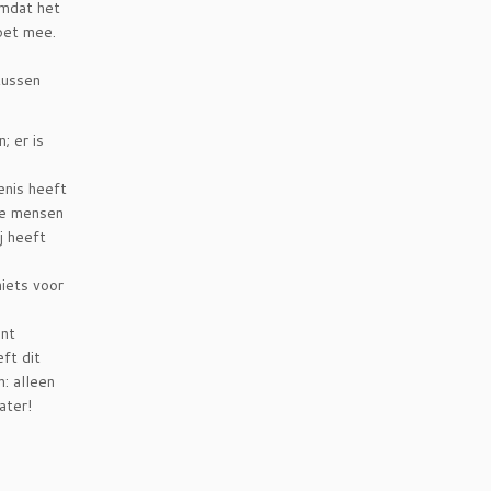
omdat het
doet mee.
tussen
; er is
enis heeft
ode mensen
ij heeft
niets voor
unt
ft dit
: alleen
ater!