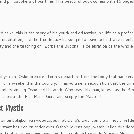
and philosophers of our time. This beautiful book comes with 16 pages
alks, this is the story of his youth and education, his life as a profes
 meditation, and the true legacy he sought to leave behind: a religionl
lity and the teaching of “Zorba the Buddha,” a celebration of the whol
 physician, Osho prepared for his departure from the body that had ser
 for a weekend in the country.” This volume is recognition that the tim
or understanding Osho and his work. Who was this man, known as the Se
yce Guru, the Rich Man’s Guru, and simply the Master?
ct Mystic
ren en bekijken van videotapes met Osho’s woorden die al met al vijfdu
 staat het een en ander over Osho’s levensloop, waarbij alles dus doo
ral ook veel over zijn levenswerk:
de geboorte van de Nieuwe Mens.