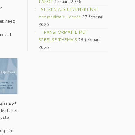
TAROT
1 maart 2026
ze
VIEREN ALS LEVENSKUNST,
met meditatie-Ideeën
27 februari
ek heet:
2026
TRANSFORMATIE MET
met al
SPEELSE THEMA’S
26 februari
2026
rietje of
 leeft het
epste
iografie