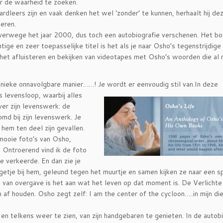
aar de waarheid te zoeken.
rdleers zijn en vaak denken het wel ‘zonder’ te kunnen, herhaalt hij de
eren.
 halverwege het jaar 2000, dus toch een autobiografie verschenen. Het bo
tige en zeer toepasselijke titel is het als je naar Osho’s tegenstrijdige
n het afluisteren en bekijken van videotapes met Osho’s woorden die al 
t unieke onnavolgbare manier……! Je wordt er
eenvoudig stil van.In deze
s levensloop, waarbij alles
er zijn levenswerk: de
d bij zijn levenswerk. Je
hem ten deel zijn gevallen.
mooie foto’s van Osho,
. Ontroerend vind ik de foto
ie verkeerde. En dan zie je
getje bij hem, geleund tegen het muurtje en samen kijken ze naar een sp
ld van overgave is het aan wat het leven op dat moment is. De Verlichte
af houden. Osho zegt zelf: I am the center of the cycloon…..in mijn di
n telkens weer te zien, van zijn handgebaren te genieten. In de autob