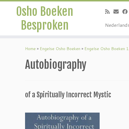
Osho Boeken
Besproken
Nederland
Ga
naar
Home
»
Engelse Osho Boeken
»
Engelse Osho Boeken 1
inhoud
Autobiography
of a Spiritually Incorrect Mystic