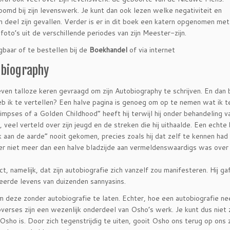
md bij zijn levenswerk. Je kunt dan ook lezen welke negativiteit en
 deel zijn gevallen. Verder is er in dit boek een katern opgenomen met
foto’s uit de verschillende periodes van zijn Meester-zijn.
gbaar of te bestellen bij de
Boekhandel
of via internet
obiography
leven talloze keren gevraagd om zijn Autobiography te schrijven. En dan 
eb ik te vertellen? Een halve pagina is genoeg om op te nemen wat ik 
impses of a Golden Childhood” heeft hij terwijl hij onder behandeling va
veel verteld over zijn jeugd en de streken die hij uithaalde. Een echte 
oek aan de aarde” nooit gekomen, precies zoals hij dat zelf te kennen ha
 er niet meer dan een halve bladzijde aan vermeldenswaardigs was over 
 namelijk, dat zijn autobiografie zich vanzelf zou manifesteren. Hij gaf
meerde levens van duizenden sannyasins.
 deze zonder autobiografie te laten. Echter, hoe een autobiografie ne
verses zijn een wezenlijk onderdeel van Osho’s werk. Je kunt dus niet
Osho is. Door zich tegenstrijdig te uiten, gooit Osho ons terug op ons 