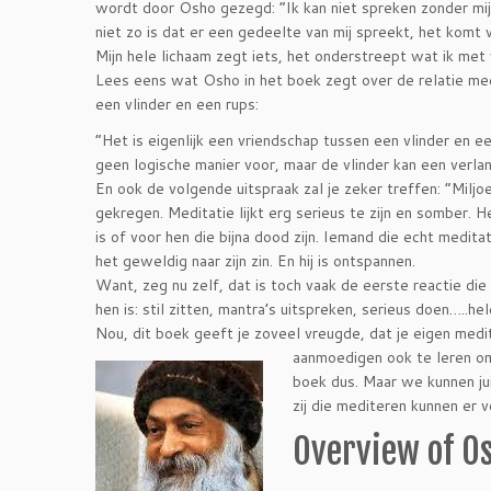
wordt door Osho gezegd: “Ik kan niet spreken zonder mij
niet zo is dat er een gedeelte van mij spreekt, het komt 
Mijn hele lichaam zegt iets, het onderstreept wat ik met
Lees eens wat Osho in het boek zegt over de relatie meest
een vlinder en een rups:
“Het is eigenlijk een vriendschap tussen een vlinder en ee
geen logische manier voor, maar de vlinder kan een verla
En ook de volgende uitspraak zal je zeker treffen: “Mil
gekregen. Meditatie lijkt erg serieus te zijn en somber. 
is of voor hen die bijna dood zijn. Iemand die echt meditati
het geweldig naar zijn zin. En hij is ontspannen.
Want, zeg nu zelf, dat is toch vaak de eerste reactie di
hen is: stil zitten, mantra’s uitspreken, serieus doen…..hele
Nou, dit boek geeft je zoveel vreugde, dat je eigen medit
aanmoedigen ook te leren om 
boek dus. Maar we kunnen ju
zij die mediteren kunnen er
Overview of O