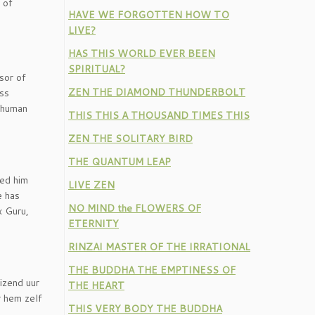
 of
HAVE WE FORGOTTEN HOW TO
LIVE?
HAS THIS WORLD EVER BEEN
SPIRITUAL?
sor of
ZEN THE DIAMOND THUNDERBOLT
ess
e human
THIS THIS A THOUSAND TIMES THIS
ZEN THE SOLITARY BIRD
THE QUANTUM LEAP
ved him
LIVE ZEN
e has
NO MIND the FLOWERS OF
x Guru,
ETERNITY
RINZAI MASTER OF THE IRRATIONAL
THE BUDDHA THE EMPTINESS OF
izend uur
THE HEART
r hem zelf
THIS VERY BODY THE BUDDHA