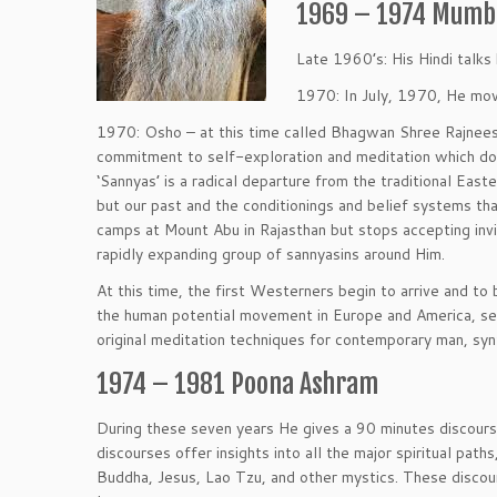
1969 – 1974 Mumba
Late 1960’s: His Hindi talks 
1970: In July, 1970, He mov
1970: Osho – at this time called Bhagwan Shree Rajneesh 
commitment to self-exploration and meditation which doe
‘Sannyas’ is a radical departure from the traditional Eas
but our past and the conditionings and belief systems th
camps at Mount Abu in Rajasthan but stops accepting invi
rapidly expanding group of sannyasins around Him.
At this time, the first Westerners begin to arrive and t
the human potential movement in Europe and America, se
original meditation techniques for contemporary man, sy
1974 – 1981 Poona Ashram
During these seven years He gives a 90 minutes discours
discourses offer insights into all the major spiritual pa
Buddha, Jesus, Lao Tzu, and other mystics. These discou