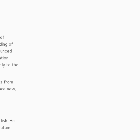
 of
ding of
nounced
ation
ely to the
ts from
ence new,
ish. His
Gautam
0