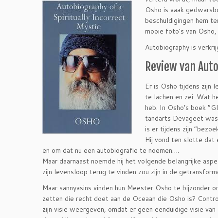
Osho is vaak gedwarsboo
beschuldigingen hem ten
mooie foto’s van Osho, 
Autobiography is verkrij
Review van Aut
Er is Osho tijdens zijn 
te lachen en zei: Wat h
heb. In Osho’s boek “Gl
tandarts Devageet was, 
is er tijdens zijn “bez
Hij vond ten slotte dat
en om dat nu een autobiografie te noemen….
Maar daarnaast noemde hij het volgende belangrijke aspect,
zijn levensloop terug te vinden zou zijn in de getransfor
Maar sannyasins vinden hun Meester Osho te bijzonder om
zetten die recht doet aan de Oceaan die Osho is? Contro
zijn visie weergeven, omdat er geen eenduidige visie van 