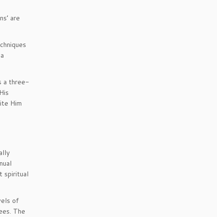
ns’ are
echniques
 a
s a three-
His
vite Him
ally
nual
 spiritual
vels of
hees. The