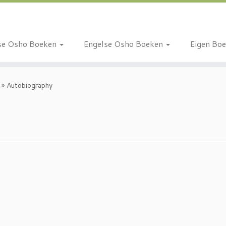
se Osho Boeken
Engelse Osho Boeken
Eigen Bo
»
Autobiography