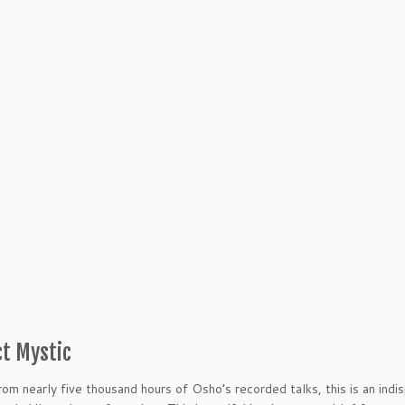
ct Mystic
om nearly five thousand hours of Osho’s recorded talks, this is an indi