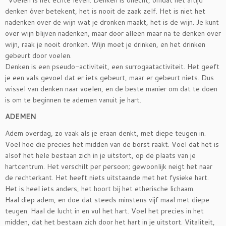
“Voelen is het echte leven. Denken is onecht, omdat het altijd
denken óver betekent, het is nooit de zaak zelf. Het is niet het
nadenken over de wijn wat je dronken maakt, het is de wijn. Je kunt
over wijn blijven nadenken, maar door alleen maar na te denken over
wijn, raak je nooit dronken. Wijn moet je drinken, en het drinken
gebeurt door voelen.
Denken is een pseudo-activiteit, een surrogaatactiviteit. Het geeft
je een vals gevoel dat er iets gebeurt, maar er gebeurt niets. Dus
wissel van denken naar voelen, en de beste manier om dat te doen
is om te beginnen te ademen vanuit je hart.
ADEMEN
Adem overdag, zo vaak als je eraan denkt, met diepe teugen in.
Voel hoe die precies het midden van de borst raakt. Voel dat het is
alsof het hele bestaan zich in je uitstort, op de plaats van je
hartcentrum. Het verschilt per persoon; gewoonlijk neigt het naar
de rechterkant. Het heeft niets uitstaande met het fysieke hart.
Het is heel iets anders, het hoort bij het etherische lichaam.
Haal diep adem, en doe dat steeds minstens vijf maal met diepe
teugen. Haal de lucht in en vul het hart. Voel het precies in het
midden, dat het bestaan zich door het hart in je uitstort. Vitaliteit,