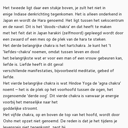
Het tweede ligt daar een stukje boven, je
zult het niet in
enige Indiase denkrichting tegenkomen. Het is alleen onderkend in
Japan en wordt de Hara genoemd. Het ligt tussen het sekscentrum
en de navel. Dit is het ‘doods-chakra’ en dat heeft te maken
met het feit dat in Japan harakiri (zelfmoord) gepleegd wordt door
een zwaard of een mes op de plek van de hara te steken.
Het derde belangrijke chakra is het hartchakra. Je kunt het ’t
‘liefdes-chakra’ noemen, omdat tussen leven en dood
het belangrijkste wat er voor een man of een vrouw gebeuren kan,
liefde is. Liefde heeft in dit geval
verschillende manifestaties, bijvoorbeeld meditatie, gebed of
liefde.
Het vierde belangrijke chakra is wat Hindoe Yoga de ‘agna chakra’
noemt – het is de plek op het voorhoofd tussen de ogen, het
zogenoemde ‘derde oog’. Dit vierde chakra is vanwaar je energie
voorbij het menselijke naar het
goddelijke stroomt.
Het vijfde chakra, op en boven de top van het hoofd, wordt door
Osho met opzet niet genoemd. De reden is dat je het tijdens je
levensreis niet tegenkomt, zegt hij.