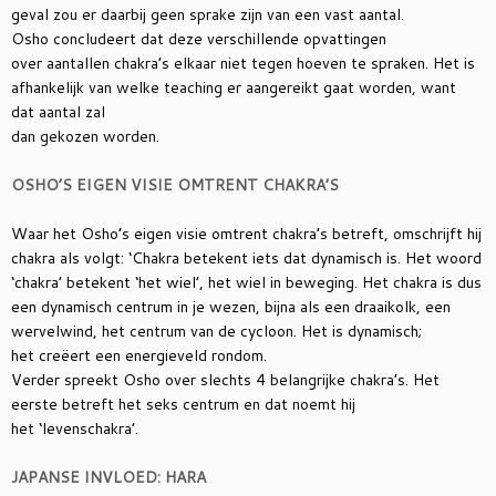
geval zou er daarbij geen sprake zijn van een vast aantal.
Osho concludeert dat deze verschillende opvattingen
over aantallen chakra’s elkaar niet tegen hoeven te spraken. Het is
afhankelijk van welke teaching er
aangereikt gaat worden, want
dat aantal zal
dan gekozen worden.
OSHO’S EIGEN VISIE OMTRENT CHAKRA’S
Waar het Osho’s eigen visie omtrent chakra’s
betreft, omschrijft hij
chakra als volgt: ‘Chakra betekent iets dat dynamisch is. Het woord
‘chakra’ betekent ‘het wiel’, het wiel in beweging. Het chakra is dus
een dynamisch centrum in je wezen, bijna als een draaikolk, een
wervelwind, het centrum van de cycloon. Het is dynamisch;
het creëert een energieveld rondom.
Verder spreekt Osho over slechts 4 belangrijke chakra’s. Het
eerste betreft het seks centrum en dat noemt hij
het ‘levenschakra’.
JAPANSE INVLOED: HARA