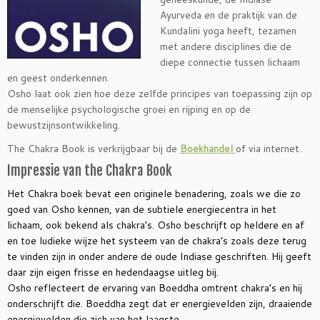
Ayurveda en de praktijk van de
Kundalini yoga heeft, tezamen
met andere disciplines die de
diepe connectie tussen lichaam
en geest onderkennen.
Osho laat ook zien hoe deze zelfde principes van toepassing zijn op
de menselijke psychologische groei en rijping en op de
bewustzijnsontwikkeling.
The Chakra Book is verkrijgbaar bij de
Boekhandel
of via internet.
Impressie van the Chakra Book
Het Chakra boek bevat een originele benadering, zoals we die zo
goed van Osho kennen, van de subtiele energiecentra in het
lichaam, ook bekend als chakra’s. Osho beschrijft op heldere en af
en toe ludieke wijze het systeem van de chakra’s zoals deze terug
te vinden zijn in onder andere de oude Indiase geschriften. Hij geeft
daar zijn eigen frisse en hedendaagse uitleg bij.
Osho reflecteert de ervaring van Boe
ddha omtrent chakra’s en hij
onderschrijft die. Boeddha zegt dat er energievelden zijn, draaiende
energievelden die zich van het laagste