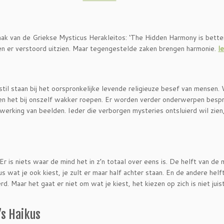
aak van de Griekse Mysticus Herakleitos: ‘The Hidden Harmony is bette
en er verstoord uitzien. Maar tegengestelde zaken brengen harmonie.
l
til staan bij het oorspronkelijke levende religieuze besef van mensen.
n het bij onszelf wakker roepen. Er worden verder onderwerpen bespr
erking van beelden. Ieder die verborgen mysteries ontsluierd wil zien,
. Er is niets waar de mind het in z’n totaal over eens is. De helft van de 
us wat je ook kiest, je zult er maar half achter staan. En de andere helf
. Maar het gaat er niet om wat je kiest, het kiezen op zich is niet juis
’s Haikus