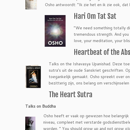
Osho antwoordt: “Ik zie het en ik zie ook, dat
Hari Om Tat Sat
“We need something totally dif
tremendous strength. And you wi
love, your meditation, your bli
Heartbeat of the Ab
Talks on the Ishavasya Upanishad. Deze toe
sutra’s uit de oude Sanskriet geschriften.
toegankelijk gemaakt. Osho spreekt over onde
bezitterig zijn, ons belang om verschijnsele
The Heart Sutra
Talks on Buddha
Osho heeft er vaak op gewezen hoe belangrijk h
niveau, compleet met verstarde godsdienstbele
worden. ” You should grow up and not grow old