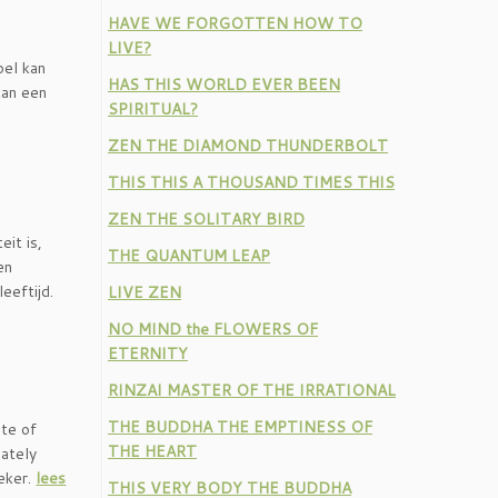
HAVE WE FORGOTTEN HOW TO
LIVE?
pel kan
HAS THIS WORLD EVER BEEN
kan een
SPIRITUAL?
ZEN THE DIAMOND THUNDERBOLT
THIS THIS A THOUSAND TIMES THIS
ZEN THE SOLITARY BIRD
it is,
THE QUANTUM LEAP
en
eeftijd.
LIVE ZEN
NO MIND the FLOWERS OF
ETERNITY
RINZAI MASTER OF THE IRRATIONAL
THE BUDDHA THE EMPTINESS OF
ate of
THE HEART
nately
eeker.
lees
THIS VERY BODY THE BUDDHA