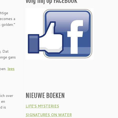
Volg mij op FACEBOOK
htige
 becomes a
 golden.”
g. Dat
jonge gans
lpen.
lees
NIEUWE BOEKEN
ich over
 en
LIFE’S MYSTERIES
d is
SIGNATURES ON WATER