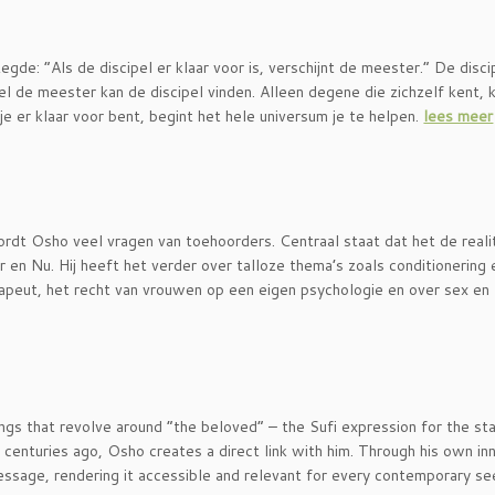
de: “Als de discipel er klaar voor is, verschijnt de meester.” De disci
el de meester kan de discipel vinden. Alleen degene die zichzelf kent, 
e er klaar voor bent, begint het hele universum je te helpen.
lees meer
dt Osho veel vragen van toehoorders. Centraal staat dat het de realite
r en Nu. Hij heeft het verder over talloze thema’s zoals conditionering 
rapeut, het recht van vrouwen op een eigen psychologie en over sex en l
gs that revolve around “the beloved” – the Sufi expression for the st
 centuries ago, Osho creates a direct link with him. Through his own in
essage, rendering it accessible and relevant for every contemporary s