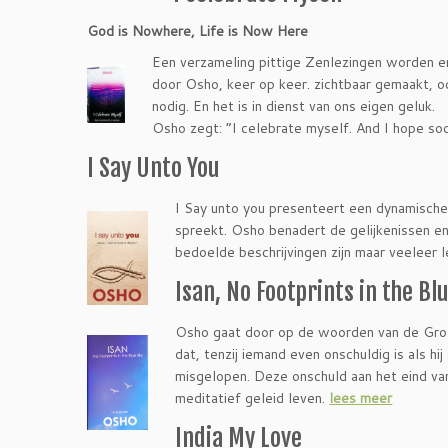
God is Nowhere, Life is Now Here
Een verzameling pittige Zenlezingen worden e
door Osho, keer op keer. zichtbaar gemaakt, o
nodig. En het is in dienst van ons eigen geluk.
Osho zegt: “I celebrate myself. And I hope soo
I Say Unto You
I Say unto you presenteert een dynamische
spreekt. Osho benadert de gelijkenissen e
bedoelde beschrijvingen zijn maar veeleer 
Isan, No Footprints in the Bl
Osho gaat door op de woorden van de Grot
dat, tenzij iemand even onschuldig is als hi
misgelopen. Deze onschuld aan het eind van
meditatief geleid leven.
lees meer
India My Love