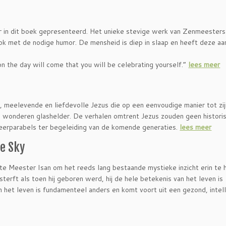
r in dit boek gepresenteerd. Het unieke stevige werk van Zenmeester
ok met de nodige humor. De mensheid is diep in slaap en heeft deze a
n the day will come that you will be celebrating yourself.”
lees meer
, meelevende en liefdevolle Jezus die op een eenvoudige manier tot zi
n wonderen glashelder. De verhalen omtrent Jezus zouden geen histori
leerparabels ter begeleiding van de komende generaties.
lees meer
ue Sky
e Meester Isan om het reeds lang bestaande mystieke inzicht erin te
j sterft als toen hij geboren werd, hij de hele betekenis van het leven is
 het leven is fundamenteel anders en komt voort uit een gezond, intell