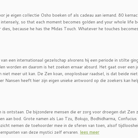
r je eigen collectie Osho boeken of als cadeau aan iemand. 80 kernac
ive intensely, so that each moment becomes golden and your whole life
r dies, because he has the Midas Touch. Whatever he touches becomes
an een internationaal gezelschap alvorens hij een periode in stilte gin
nden worden en daarom is het zoeken ernaar absurd. Het gaat over een 
n niet meer uit kan. De Zen koan, onoplosbaar raadsel, is dat beide niet
r Nansen heeft hier zijn eigen unieke antwoord op die zoekers kan he
n is ontstaan. De bijzondere mensen die er zorg voor droegen dat Zen z
omen aan bod. Grote namen als Lao Tzu, Bokujo, Bodhidharma, Confucius
zicht nemen de toehoorder mee in de sferen van toen, alsof tijdlooshei
ernpunten van deze mystici zelf ervaren.
lees meer