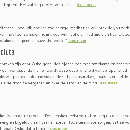
 het groeit. Het zal nog groter worden…..”
lees meer
ferent. Love will provide the energy, meditation will provide you with
ll not feel so insignificant, you will feel dignified and significant, be
ssfulness is going to save the world.”
lees meer
solute
spraken zijn door Osho gehouden tijdens een meditatiekamp en handel
 Op een verrassende manier wordt deze oude wijsheid van de Upanishad
rwerpen die ieder individu in deze tijd aanspreken, zoals over: liefde
n als de dood te vergeten en over de aard van de mind.
lees meer
et is om op te groeien. De mensheid existeert al zo lang op een kinder
ving en bijgeloof; sannyasins moeten toch tenminste zorgen, dat ze v
” zoals Osho dat uitdrukt.
lees meer