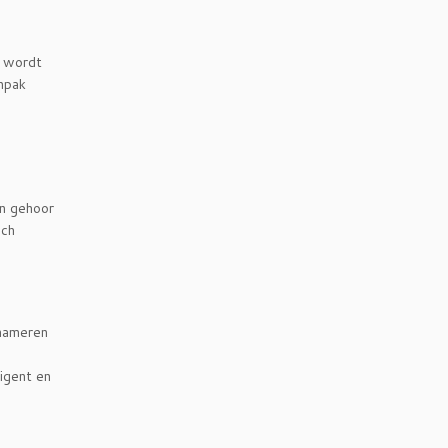
s wordt
anpak
jn gehoor
sch
 hameren
igent en