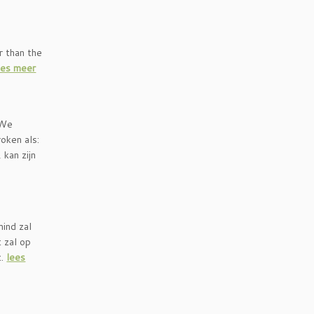
r than the
ees meer
 We
oken als:
 kan zijn
mind zal
t zal op
t.
lees