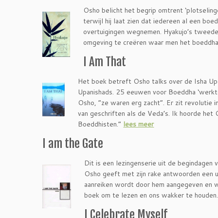
Osho belicht het begrip omtrent ‘plotselin
terwijl hij laat zien dat iedereen al een boed
overtuigingen wegnemen. Hyakujo’s tweede
omgeving te creëren waar men het boeddha-
I Am That
Het boek betreft Osho talks over de Isha Up
Upanishads. 25 eeuwen voor Boeddha ‘werkten
Osho, “ze waren erg zacht”. Er zit revolutie
van geschriften als de Veda’s. Ik hoorde he
Boeddhisten.”
lees meer
I am the Gate
Dit is een lezingenserie uit de begindagen 
Osho geeft met zijn rake antwoorden een u
aanreiken wordt door hem aangegeven en we
boek om te lezen en ons wakker te houden
I Celebrate Myself