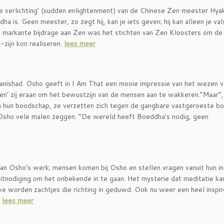
ge verlichting’ (sudden enlightenment) van de Chinese Zen meester Hyak
dha is. Geen meester, zo zegt hij, kan je iets geven; hij kan alleen je va
 markante bijdrage aan Zen was het stichten van Zen Kloosters om de
zijn kon realiseren.
lees meer
anishad. Osho geeft in I Am That een mooie impressie van het wezen 
’ zij eraan om het bewustzijn van de mensen aan te wakkeren.”Maar”,
 in hun boodschap, ze verzetten zich tegen de gangbare vastgeroeste 
t Osho vele malen zeggen: “De wereld heeft Boeddha’s nodig, geen
van Osho’s werk; mensen komen bij Osho en stellen vragen vanuit hun in
itnodiging om het onbekende in te gaan. Het mysterie dat meditatie ka
 worden zachtjes die richting in geduwd. Ook nu weer een heel inspi
.
lees meer