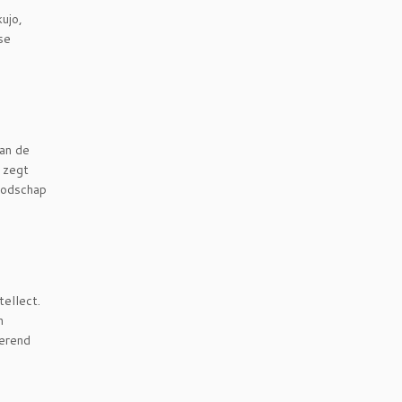
ujo,
lse
van de
 zegt
boodschap
tellect.
n
rerend