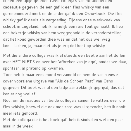
Ik heb een tijdje geleden twee collega’s van mij allebei een
cadeautje gegeven; de een gaf ik een fles whisky van een
gerenommeerd merk en de ander gaf ik een Osho-boek. Die fles
whisky gaf ik deels als vergoeding. Tijdens onze werkweek van
school, in Engeland, heb ik namelijk een rare fout gemaakt. Ik heb
een bekertje whisky van hem weggegooid in de veronderstelling
dat het koud geworden thee was en dat het dus wel weg
kon…..lachen, ja, maar niet als je erg dol bent op whisky.
Met die andere collega was ik al steeds een beetje aan het dollen
over HET NIETS en over het ‘afbreken van je ego’, omdat we daar,
spontaan, al pratend op kwamen.
Toen heb ik maar eens moed verzameld en hem de van nieuwe
cover voorziene uitgave van “Als de Schoen Past” van Osho
gegeven. Dit boek was al een tijdje aantrekkelijk geprijsd, dus dat
kon er nog wel af.
Nou, om de reacties van beide collega’s samen te vatten: over die
fles whisky, hoewel die ook met zorg was uitgezocht, heb ik nooit
meer iets gehoord.
Met de collega die ik het boek gaf, heb ik sindsdien wel een paar
maal in de week