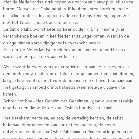
Met de Nederlandse druk hopen we toch een nieuw publiek aan te
boren. Mensen die Osho nooit zelf hebben horen spreken en die
misschien ook zijn lezingen op video niet eens kennen, hopen we
met het Nederlandse boek te bereiken.
En dat dit lukt, wordt keer op keer duidelijk. Er zijn namelijk al
verschillende boeken in het Nederlands uitgekomen, waarvan de
oplage binnen korte tijd geheel uitverkocht raakte.
Kortom: de Nederlandse boeken voorzien in een behoefte en er
wordt volledig aan de vraag voldaan.
Als je weet hoeveel werk en creativiteit er aan het uitgeven van
een boek voorafgaat, voordat dit te koop kan worden aangeboden,
krijg je heel veel respect voor de mensen die dit avontuur aangaan.
Het getuigt van moed om tot steeds weer nieuwe uitgaven te
komen.
Achter het boek Het Geheim der Geheimen I gaat dus een staaltje
moed en een diepe liefde voor Osho’s boodschap schuil.
Het betekent: vertalen, editen, de vertaling herzien, de tekst
helemaal doornemen en van correcties voorzien, de cover
ontwerpen en deze aan Osho Publishing in Pune voorleggen en de
wijzigingen aanbrengen in de cover, waarbij deze soms in een heel