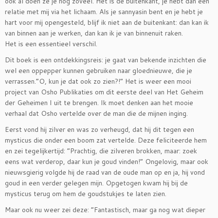
ook al doen ze je nog zoveel. Het is de buitenkant, je hebt dan een
relatie met mij via het lichaam. Als je sannyasin bent en je hebt je
hart voor mij opengesteld, blijf ik niet aan de buitenkant: dan kan ik
van binnen aan je werken, dan kan ik je van binnenuit raken.
Het is een essentieel verschil.
Dit boek is een ontdekkingsreis: je gaat van bekende inzichten die
wel een oppepper kunnen gebruiken naar gloednieuwe, die je
verrassen.”O, kun je dat ook zo zien?!” Het is weer een mooi
project van Osho Publikaties om dit eerste deel van Het Geheim
der Geheimen I uit te brengen. Ik moet denken aan het mooie
verhaal dat Osho vertelde over de man die de mijnen inging.
Eerst vond hij zilver en was zo verheugd, dat hij dit tegen een
mysticus die onder een boom zat vertelde. Deze feliciteerde hem
en zei tegelijkertijd: “Prachtig, die zilveren brokken, maar: zoek
eens wat verderop, daar kun je goud vinden!” Ongelovig, maar ook
nieuwsgierig volgde hij de raad van de oude man op en ja, hij vond
goud in een verder gelegen mijn. Opgetogen kwam hij bij de
mysticus terug om hem de goudstukjes te laten zien.
Maar ook nu weer zei deze: “Fantastisch, maar ga nog wat dieper