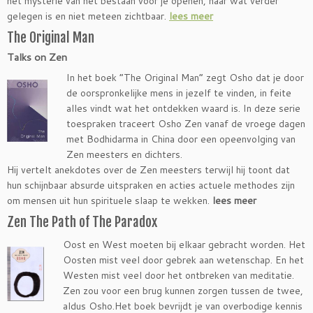
het mysterie van het bestaan voor je openen, naar wat verder
gelegen is en niet meteen zichtbaar.
lees meer
The Original Man
Talks on Zen
In het boek “The Original Man” zegt Osho dat je door
de oorspronkelijke mens in jezelf te vinden, in feite
alles vindt wat het ontdekken waard is. In deze serie
toespraken traceert Osho Zen vanaf de vroege dagen
met Bodhidarma in China door een opeenvolging van
Zen meesters en dichters.
Hij vertelt anekdotes over de Zen meesters terwijl hij toont dat
hun schijnbaar absurde uitspraken en acties actuele methodes zijn
om mensen uit hun spirituele slaap te wekken.
lees meer
Zen The Path of The Paradox
Oost en West moeten bij elkaar gebracht worden. Het
Oosten mist veel door gebrek aan wetenschap. En het
Westen mist veel door het ontbreken van meditatie.
Zen zou voor een brug kunnen zorgen tussen de twee,
aldus Osho.Het boek bevrijdt je van overbodige kennis