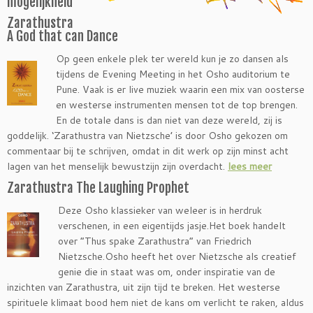
mogelijkheid
Zarathustra
A God that can Dance
Op geen enkele plek ter wereld kun je zo dansen als
tijdens de Evening Meeting in het Osho auditorium te
Pune. Vaak is er live muziek waarin een mix van oosterse
en westerse instrumenten mensen tot de top brengen.
En de totale dans is dan niet van deze wereld, zij is
goddelijk. ‘Zarathustra van Nietzsche’ is door Osho gekozen om
commentaar bij te schrijven, omdat in dit werk op zijn minst acht
lagen van het menselijk bewustzijn zijn overdacht.
lees meer
Zarathustra The Laughing Prophet
Deze Osho klassieker van weleer is in herdruk
verschenen, in een eigentijds jasje.Het boek handelt
over “Thus spake Zarathustra” van Friedrich
Nietzsche.Osho heeft het over Nietzsche als creatief
genie die in staat was om, onder inspiratie van de
inzichten van Zarathustra, uit zijn tijd te breken. Het westerse
spirituele klimaat bood hem niet de kans om verlicht te raken, aldus