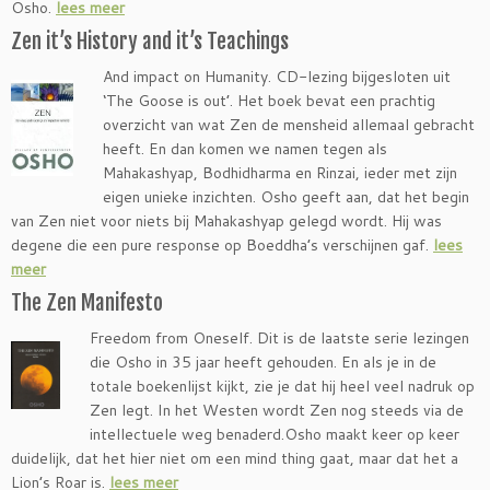
Osho.
lees meer
Zen it’s History and it’s Teachings
And impact on Humanity. CD-lezing bijgesloten uit
‘The Goose is out’. Het boek bevat een prachtig
overzicht van wat Zen de mensheid allemaal gebracht
heeft. En dan komen we namen tegen als
Mahakashyap, Bodhidharma en Rinzai, ieder met zijn
eigen unieke inzichten. Osho geeft aan, dat het begin
van Zen niet voor niets bij Mahakashyap gelegd wordt. Hij was
degene die een pure response op Boeddha’s verschijnen gaf.
lees
meer
The Zen Manifesto
Freedom from Oneself. Dit is de laatste serie lezingen
die Osho in 35 jaar heeft gehouden. En als je in de
totale boekenlijst kijkt, zie je dat hij heel veel nadruk op
Zen legt. In het Westen wordt Zen nog steeds via de
intellectuele weg benaderd.Osho maakt keer op keer
duidelijk, dat het hier niet om een mind thing gaat, maar dat het a
Lion’s Roar is.
lees meer