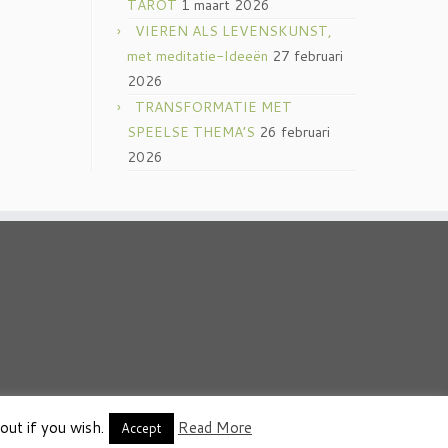
TAROT
1 maart 2026
VIEREN ALS LEVENSKUNST,
met meditatie-Ideeën
27 februari
2026
TRANSFORMATIE MET
SPEELSE THEMA’S
26 februari
2026
out if you wish.
Read More
thema
·
Accept