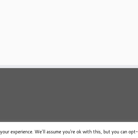
your experience. We'll assume you're ok with this, but you can opt-
026
Osho Boeken Besproken
·
Aangeboden door
·
Ontworpen met de
Customizr 