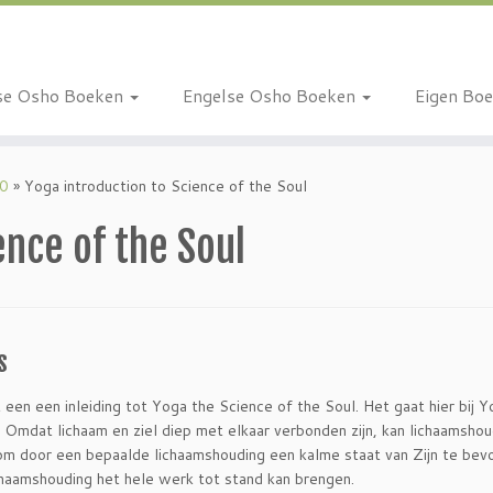
se Osho Boeken
Engelse Osho Boeken
Eigen Bo
10
»
Yoga introduction to Science of the Soul
ence of the Soul
s
 een een inleiding tot Yoga the Science of the Soul. Het gaat hier bij Y
 Omdat lichaam en ziel diep met elkaar verbonden
zijn, kan lichaamsho
jk om door een bepaalde lichaamshouding een kalme staat van Zijn te bev
ichaamshouding het hele werk tot stand kan brengen.