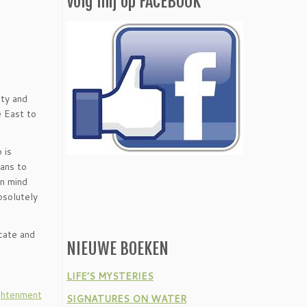
Volg mij op FACEBOOK
ity and
e East to
 is
eans to
rn mind
bsolutely
icate and
NIEUWE BOEKEN
LIFE’S MYSTERIES
ightenment
SIGNATURES ON WATER