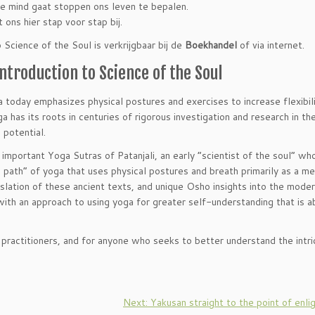
de mind gaat stoppen ons leven te bepalen.
ons hier stap voor stap bij.
Science of the Soul is verkrijgbaar bij de
Boekhandel
of via internet.
ntroduction to Science of the Soul
today emphasizes physical postures and exercises to increase flexibil
ga has its roots in centuries of rigorous investigation and research in th
 potential.
mportant Yoga Sutras of Patanjali, an early “scientist of the soul” who
l path” of yoga that uses physical postures and breath primarily as a m
nslation of these ancient texts, and unique Osho insights into the mode
with an approach to using yoga for greater self-understanding that is a
 practitioners, and for anyone who seeks to better understand the intr
d
Next: Yakusan straight to the point of enl