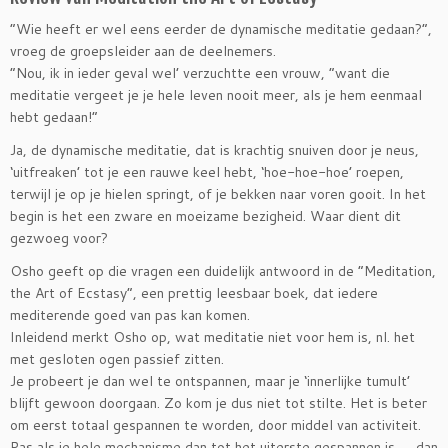
“Wie heeft er wel eens eerder de dynamische meditatie gedaan?”,
vroeg de groepsleider aan de deelnemers.
“Nou, ik in ieder geval wel’ verzuchtte een vrouw, “want die
meditatie vergeet je je hele leven nooit meer, als je hem eenmaal
hebt gedaan!”
Ja, de dynamische meditatie, dat is krachtig snuiven door je neus,
‘uitfreaken’ tot je een rauwe keel hebt, ‘hoe-hoe-hoe’ roepen,
terwijl je op je hielen springt, of je bekken naar voren gooit. In het
begin is het een zware en moeizame bezigheid. Waar dient dit
gezwoeg voor?
Osho geeft op die vragen een duidelijk antwoord in de “Meditation,
the Art of Ecstasy”, een prettig leesbaar boek, dat iedere
mediterende goed van pas kan komen.
Inleidend merkt Osho op, wat meditatie niet voor hem is, nl. het
met gesloten ogen passief zitten.
Je probeert je dan wel te ontspannen, maar je ‘innerlijke tumult’
blijft gewoon doorgaan. Zo kom je dus niet tot stilte. Het is beter
om eerst totaal gespannen te worden, door middel van activiteit.
Pas als je hele mechanisme dan tot het uiterste gespannen is,…..dan