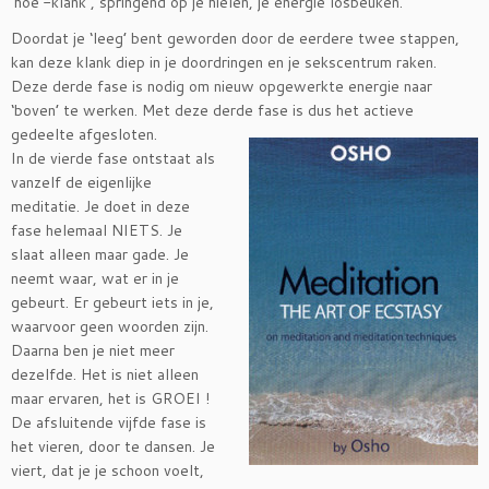
‘hoe’-klank , springend op je hielen, je energie losbeuken.
Doordat je ‘leeg’ bent geworden door de eerdere twee stappen,
kan deze klank diep in je doordringen en je sekscentrum raken.
Deze derde fase is nodig om nieuw opgewerkte energie naar
‘boven’ te werken. Met deze derde fase is dus
het actieve
gedeelte afgesloten.
In de vierde fase ontstaat als
vanzelf de eigenlijke
meditatie. Je doet in deze
fase helemaal NIETS. Je
slaat alleen maar gade. Je
neemt waar, wat er in je
gebeurt. Er gebeurt iets in je,
waarvoor geen woorden zijn.
Daarna ben je niet meer
dezelfde. Het is niet alleen
maar ervaren, het is GROEI !
De afsluitende vijfde fase is
het vieren, door te dansen. Je
viert, dat je je schoon voelt,