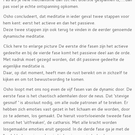
pas voel je echte ontspanning opkomen.
Osho concludeert, dat meditatie in ieder geval twee stappen voor
hem kent: eerst het actieve en dan het passieve.
Deze twee stappen zijn ook terug te vinden in de eerder genoemde
dynamische meditatie.
Click here to enlarge picture De eerste drie fasen zijn het actieve
gedeelte en bij de vierde fase komt het passieve deel aan de orde.
Met nadruk moet gezegd worden, dat dit passieve gedeelte de
eigenlijke meditatie is.
Daar, op dat moment, heeft men de rust bereikt om in zichzelf te
kijken en om tot bewustwording te komen.
Osho loopt met ons nog even de vijf fasen van de dynamic door. De
eerste fase is het chaotisch ademhalen door de neus. Dat ‘stevige
gesnuif ‘ is absoluut nodig, om alle oude patronen af te breken. Er
hebben zich emoties vast gezet in het lichaam en die worden, door
zo te ademen, los gemaakt. De hieruit voortvloeiende tweede fase
omvat het ‘uitfreaken’, de catharsis. Met alle kracht worden
losgemaakte emoties eruit gegooid. In de derde fase ga je met de