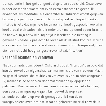
transparantie in het geheel geeft diepte en speelsheid. Deze cover
is zeer de moeite waard om even extra aandacht te geven. Ik
ervaar het als meditatie. Als ondertitel bij ‘Intuition’ wordt gegeven:
knowing beyond logic, inzicht dat voorbijgaat aan logisch denken.
Intuïtie is iets dat mijn hele leven een rol heeft gespeeld, vooral in
heel precaire situaties, als elk redeneren me op dood spoor bracht.
En hoewel mijn ontwikkeling altijd in intellectuele richting is
geweest, voelde ik pas echt te leven als ik intuitief kon zijn. Intuitie
is een eigenschap die speciaal aan vrouwen wordt toegekend, maar
die nou niet echt hoog aangeschreven staat. ‘Intuition’
Verschil Mannen en Vrouwen
Niet voor niets concludeert Osho in dit boek ‘Intuition’ dan ook, dat
intuitie zowel een eigenschap van mannen is als van vrouwen. Maar,
zo gaat hij verder, de intuitie van vrouwen is veel minder aangetast.
Bij mannen is ze bedorven door maatschappelijk opgelegde
patronen. Maar vrouwen kunnen een voorgevoel van iets hebben,
een soort van ingeving krijgen. En hoewel daarop vaak
schouderophalend op wordt gereageerd, blijken deze
voorgevoelens over iets dat staat te gebeuren maar al te vaak uit