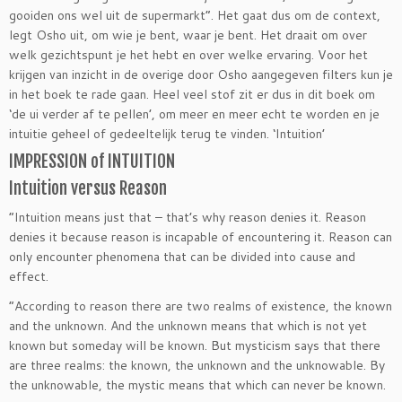
gooiden ons wel uit de supermarkt”. Het gaat dus om de context,
legt Osho uit, om wie je bent, waar je bent. Het draait om over
welk gezichtspunt je het hebt en over welke ervaring. Voor het
krijgen van inzicht in de overige door Osho aangegeven filters kun je
in het boek te rade gaan. Heel veel stof zit er dus in dit boek om
‘de ui verder af te pellen’, om meer en meer echt te worden en je
intuitie geheel of gedeeltelijk terug te vinden. ‘Intuition’
IMPRESSION of INTUITION
Intuition versus Reason
“Intuition means just that – that’s why reason denies it. Reason
denies it because reason is incapable of encountering it. Reason can
only encounter phenomena that can be divided into cause and
effect.
“According to reason there are two realms of existence, the known
and the unknown. And the unknown means that which is not yet
known but someday will be known. But mysticism says that there
are three realms: the known, the unknown and the unknowable. By
the unknowable, the mystic means that which can never be known.