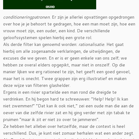
conditioneringpatronen
. Er zijn je allerlei opvattingen opgedrongen
over hoe je je behoort te gedragen, hoe een man moet zijn, hoe een
vrouw moet zijn, een ouder, een kind. De verschillende
geloofssystemen spelen hierbij een grote rol.
Als derde filter kan genoemd worden:
rationalisatie
. Het gaat
hierbij om alle zogenaamde verklaringen, de uitwijdingen, de
excuses die we geven. En er is er geen enkele van ons zelf; we
hebben ze overal elders opgepikt, maar niet in onszelf. Op die
manier lijken we erg rationeel te zijn, het geeft een goed gevoel,
maar het is onecht. Twee grappen zijn erg illustratief en maken
deze wijze van filteren glashelder.
Ergens in een rivier spartelde een man rond die dreigde te
verdrinken. En hij begon hard te schreeuwen: “Help! Help! Ik kan
niet zwemmen!” “Dat kan ik ook niet,” zei een oude man die aan de
oever van die zelfde rivier zat en hij ging verder met zijn tabak te
pruimen “maar ik zit er niet zo over te jammeren”.
Ze hebben het allebei over hetzelfde, maar de context is heel
verschillend. Dus, je kunt niet zomaar herhalen wat een ander zegt.