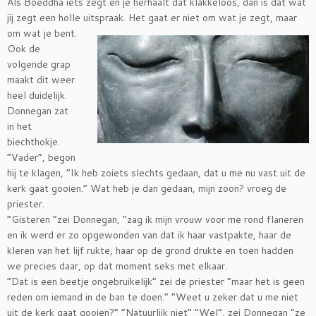
Als Boeddha iets zegt en je herhaalt dat klakkeloos, dan is dat wat
jij zegt een holle
uitspraak. Het gaat er niet om wat je zegt, maar
om wat je bent.
Ook de
volgende grap
maakt dit weer
heel duidelijk.
Donnegan zat
in het
biechthokje.
“Vader”, begon
hij te klagen, “Ik heb zoiets slechts gedaan, dat u me nu vast uit de
kerk gaat gooien.” Wat heb je dan gedaan, mijn zoon? vroeg de
priester.
“Gisteren “zei Donnegan, “zag ik mijn vrouw voor me rond flaneren
en ik werd er zo opgewonden van dat ik haar vastpakte, haar de
kleren van het lijf rukte, haar op de grond drukte en toen hadden
we precies daar, op dat moment seks met elkaar.
“Dat is een beetje ongebruikelijk” zei de priester “maar het is geen
reden om iemand in de ban te doen.” “Weet u zeker dat u me niet
uit de kerk gaat gooien?” “Natuurlijk niet” “Wel”, zei Donnegan “ze