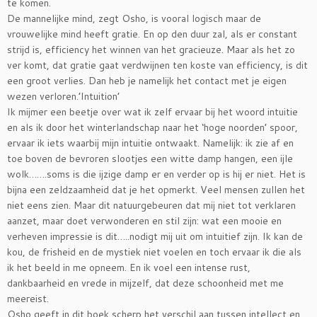
te komen.
De mannelijke mind, zegt Osho, is vooral logisch maar de
vrouwelijke mind heeft gratie. En op den duur zal, als er constant
strijd is, efficiency het winnen van het gracieuze. Maar als het zo
ver komt, dat gratie gaat verdwijnen ten koste van efficiency, is dit
een groot verlies. Dan heb je namelijk het contact met je eigen
wezen verloren.’Intuition’
Ik mijmer een beetje over wat ik zelf ervaar bij het woord intuitie
en als ik door het winterlandschap naar het ‘hoge noorden’ spoor,
ervaar ik iets waarbij mijn intuitie ontwaakt. Namelijk: ik zie af en
toe boven de bevroren slootjes een witte damp hangen, een ijle
wolk…….soms is die ijzige damp er en verder op is hij er niet. Het is
bijna een zeldzaamheid dat je het opmerkt. Veel mensen zullen het
niet eens zien. Maar dit natuurgebeuren dat mij niet tot verklaren
aanzet, maar doet verwonderen en stil zijn: wat een mooie en
verheven impressie is dit…..nodigt mij uit om intuitief zijn. Ik kan de
kou, de frisheid en de mystiek niet voelen en toch ervaar ik die als
ik het beeld in me opneem. En ik voel een intense rust,
dankbaarheid en vrede in mijzelf, dat deze schoonheid met me
meereist.
Osho geeft in dit boek scherp het verschil aan tussen intellect en