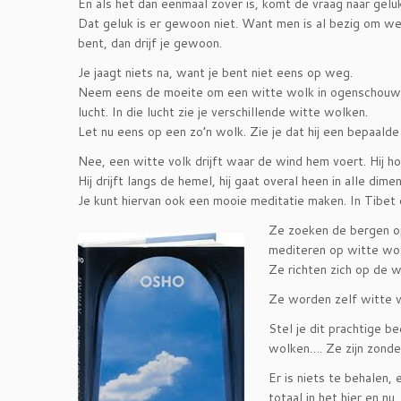
En als het dan eenmaal zover is, komt de vraag naar geluk
Dat geluk is er gewoon niet. Want men is al bezig om wee
bent, dan drijf je gewoon.
Je jaagt niets na, want je bent niet eens op weg.
Neem eens de moeite om een witte wolk in ogenschouw t
lucht. In die lucht zie je verschillende witte wolken.
Let nu eens op een zo’n wolk. Zie je dat hij een bepaalde
Nee, een witte volk drijft waar de wind hem voert. Hij h
Hij drijft langs de hemel, hij gaat overal heen in alle dimens
Je kunt hiervan ook een mooie meditatie maken. In Tibet
Ze zoeken de bergen op
mediteren op witte wo
Ze richten zich op de 
Ze worden zelf witte 
Stel je dit prachtige b
wolken…. Ze zijn zonde
Er is niets te behalen,
totaal in het hier en n