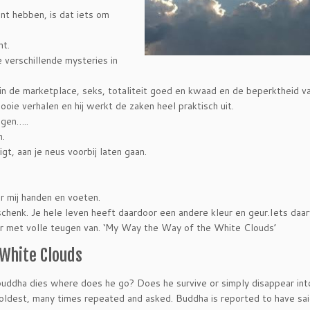
unt hebben, is dat iets om
ht.
verschillende mysteries in
n in de marketplace, seks, totaliteit goed en kwaad en de beperktheid v
oie verhalen en hij werkt de zaken heel praktisch uit.
ggen…..
n.
igt, aan je neus voorbij laten gaan.
or mij handen en voeten.
henk. Je hele leven heeft daardoor een andere kleur en geur.Iets daa
ier met volle teugen van. ‘My Way the Way of the White Clouds’
 White Clouds
ddha dies where does he go? Does he survive or simply disappear int
 oldest, many times repeated and asked. Buddha is reported to have sai