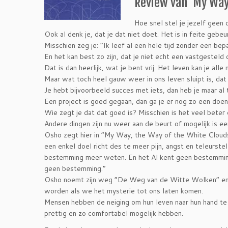
Review van ‘My Way,
Hoe snel stel je jezelf geen d
Ook al denk je, dat je dat niet doet. Het is in feite gebe
Misschien zeg je: “Ik leef al een hele tijd zonder een bep
En het kan best zo zijn, dat je niet echt een vastgesteld 
Dat is dan heerlijk, wat je bent vrij. Het leven kan je all
Maar wat toch heel gauw weer in ons leven sluipt is, dat
Je hebt bijvoorbeeld succes met iets, dan heb je maar al 
Een project is goed gegaan, dan ga je er nog zo een doen,
Wie zegt je dat dat goed is? Misschien is het veel beter
Andere dingen zijn nu weer aan de beurt of mogelijk is e
Osho zegt hier in “My Way, the Way of the White Clouds
een enkel doel richt des te meer pijn, angst en teleurste
bestemming meer weten. En het Al kent geen bestemmi
geen bestemming.”
Osho noemt zijn weg “De Weg van de Witte Wolken” en d
worden als we het mysterie tot ons laten komen.
Mensen hebben de neiging om hun leven naar hun hand te 
prettig en zo comfortabel mogelijk hebben.