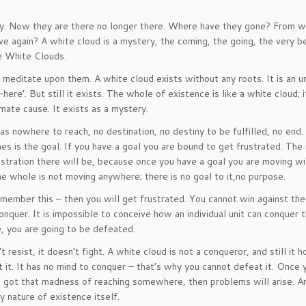
sky. Now they are there no longer there. Where have they gone? From 
again? A white cloud is a mystery, the coming, the going, the very bei
he White Clouds.
 meditate upon them. A white cloud exists without any roots. It is an 
’. But still it exists. The whole of existence is like a white cloud; i
imate cause. It exists as a mystery.
 has nowhere to reach, no destination, no destiny to be fulfilled, no end.
es is the goal. If you have a goal you are bound to get frustrated. The
ustration there will be, because once you have a goal you are moving wi
he whole is not moving anywhere; there is no goal to it,no purpose.
member this – then you will get frustrated. You cannot win against the
onquer. It is impossible to conceive how an individual unit can conquer 
e, you are going to be defeated.
resist, it doesn’t fight. A white cloud is not a conqueror, and still it h
 it. It has no mind to conquer – that’s why you cannot defeat it. Once 
ve got that madness of reaching somewhere, then problems will arise. A
ry nature of existence itself.