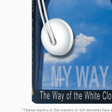
“Tibetan mystics or Zen masters or Sufi dervishes have 