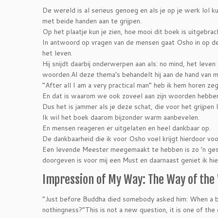
De wereld is al serieus genoeg en als je op je werk lol k
met beide handen aan te grijpen.
Op het plaatje kun je zien, hoe mooi dit boek is uitgebrac
In antwoord op vragen van de mensen gaat Osho in op de 
het leven.
Hij snijdt daarbij onderwerpen aan als: no mind, het leve
woorden.Al deze thema’s behandelt hij aan de hand van mo
“After all I am a very practical man” heb ik hem horen ze
En dat is waarom we ook zoveel aan zijn woorden hebbe
Dus het is jammer als je deze schat, die voor het grijpen l
Ik wil het boek daarom bijzonder warm aanbevelen.
En mensen reageren er uitgelaten en heel dankbaar op.
De dankbaarheid die ik voor Osho voel krijgt hierdoor vo
Een levende Meester meegemaakt te hebben is zo ’n gesc
doorgeven is voor mij een Must en daarnaast geniet ik h
Impression of My Way: The Way of the
“Just before Buddha died somebody asked him: When a bu
nothingness?”This is not a new question, it is one of the