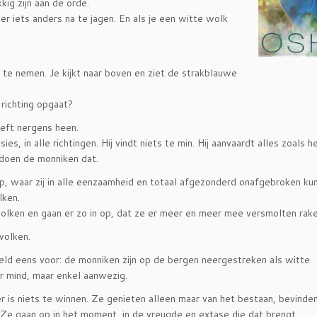
kig zijn aan de orde.
r iets anders na te jagen. En als je een witte wolk
e nemen. Je kijkt naar boven en ziet de strakblauwe
 richting opgaat?
oeft nergens heen.
ies, in alle richtingen. Hij vindt niets te min. Hij aanvaardt alles zoals he
 doen de monniken dat.
, waar zij in alle eenzaamheid en totaal afgezonderd onafgebroken ku
lken.
wolken en gaan er zo in op, dat ze er meer en meer mee versmolten rake
wolken.
eeld eens voor: de monniken zijn op de bergen neergestreken als witte
r mind, maar enkel aanwezig.
 er is niets te winnen. Ze genieten alleen maar van het bestaan, bevinden
u. Ze gaan op in het moment, in de vreugde en extase die dat brengt.