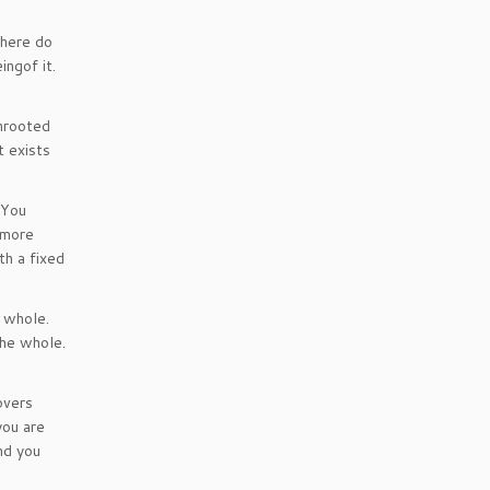
where do
ngof it.
unrooted
t exists
 You
 more
th a fixed
 whole.
the whole.
overs
you are
nd you