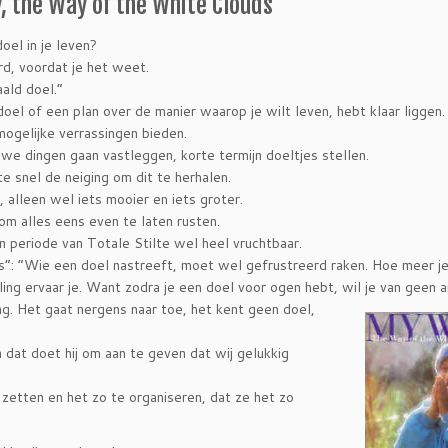
 the Way of the White Clouds’
oel in je leven?
urd, voordat je het weet.
aald doel.”
doel of een plan over de manier waarop je wilt leven, hebt klaar liggen.
e mogelijke verrassingen bieden.
 we dingen gaan vastleggen, korte termijn doeltjes stellen.
te snel de neiging om dit te herhalen.
 alleen wel iets mooier en iets groter.
 om alles eens even te laten rusten.
en periode van Totale Stilte wel heel vruchtbaar.
”: “Wie een doel nastreeft, moet wel gefrustreerd raken. Hoe meer je
lling ervaar je. Want zodra je een doel voor ogen hebt, wil je van geen 
ng. Het gaat
nergens naar toe, het kent geen doel,
at doet hij om aan te geven dat wij gelukkig
zetten en het zo te organiseren, dat ze het zo