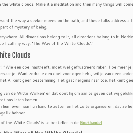
th the white clouds. Make it a meditation and then many things will come
sent the way a seeker moves on the path, and these talks address all
 part of mystery of being.
ywhere. All dimensions belong to it, all directions belong to it. Nothin
ence I call my way, ′The Way of the White Clouds′.”
hite Clouds
: “Wie een doel nastreeft, moet wel gefrustreerd raken. Hoe meer je 
g ervaar je. Want zodra je een doel voor ogen hebt, wil je van geen ande
het Al kent geen bestemming. Het gaat
nergens naar toe, het kent gee
 van de Witte Wolken’ en dat doet hij om aan te geven dat wij gelukk
tot ons laten komen.
hun leven naar hun hand te zetten en het zo te organiseren, dat ze he
gelijk hebben.
f the White Clouds’ is te bestellen in de
Boekhandel
.