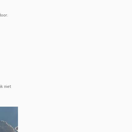
door.
k niet