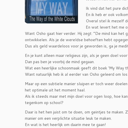
Ik vind dat het pure dic
En ik heb er ook volko
Overal stel ik mezelf d
En wat levert het me o
Want Osho gaat hier verder. Hij zegt: “De mind kan het g
ontwikkelen. Als je de wereldse behoeften hebt opgegev
Dus als geld waardeloos voor je geworden is, ga je medi
En je kunt alleen maar religieus zijn, als je geen doel voo
Dan pas ben je voorbij de mind gegaan.
Wat een heerlijke schoonmaak geeft dit boek ‘My Way th
Want natuurlijk heb ik al eerder van Osho geleerd om lo
Maar op een subtiele manier sluipen er toch weer doelen 
het optimale uit het moment haal.
Als ik steeds maar met mijn doel voor ogen loop, hoe kan
tegenkom op school?
Daar is het hen juist om te doen, om geintjes te maken. Zi
manier om een verplichte situatie leuk te maken.
En wat is het heerlijk om daarin mee te gaan!