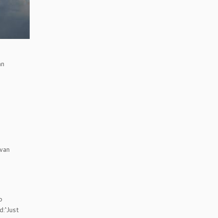
an
rvan
o
d:‘Just