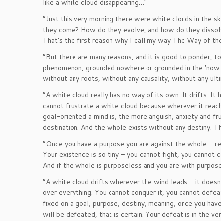
like a white cloud disappearing…’
“Just this very morning there were white clouds in the 
they come? How do they evolve, and how do they dissolve 
That’s the first reason why I call my way The Way of t
“But there are many reasons, and it is good to ponder, to
phenomenon, grounded nowhere or grounded in the ‘now-here
without any roots, without any causality, without any ult
“A white cloud really has no way of its own. It drifts. It
cannot frustrate a white cloud because wherever it reach
goal-oriented a mind is, the more anguish, anxiety and fr
destination. And the whole exists without any destiny. T
“Once you have a purpose you are against the whole – re
Your existence is so tiny – you cannot fight, you cannot c
And if the whole is purposeless and you are with purpos
“A white cloud drifts wherever the wind leads – it doesn’t 
over everything. You cannot conquer it, you cannot defeat
fixed on a goal, purpose, destiny, meaning, once you ha
will be defeated, that is certain. Your defeat is in the ve