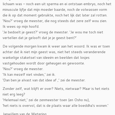
lichaam was – noch een uit sperma en ei ontstaan embryo, noch het
minuscule lijfje dat mijn moeder baarde, noch de volwassen vorm
die ik op dat moment gebruikte, noch het lijk dat later zal rotten.
‘Nou?’ vroeg de meester, die nog steeds dat zere zelf wou zien.
Ik wees op mijn hoofd.
‘Je bedoelt je geest?’ vroeg de meester. ‘Je wou me toch niet
vertellen dat je gelooft dat je je geest bent?’
De volgende morgen kwam ik weer aan het woord. Ik was er toen
achter dat ik niet mijn geest was, niet het steeds veranderende
wankelige staketsel van ideeën en beelden dat losjes
vastgehouden wordt door geheugen en gewoonte.
‘Nou?’ vroeg de meester.
‘Ik kan mezelf niet vinden,’ zei ik.
‘Dan ben je alvast van dat idee af ,’ zei de meester.
Zonder zelf, wat blijft er over? Niets, nietwaar? Maar is het niets
niet erg leeg?
‘Helemaal niet,’ zei de zenmeester toen (en Osho nu),
‘het niets is overvol, dat is de plaats waar alle boeddha’s wonen.’
Janwillem van de Wetering