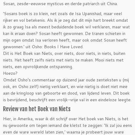
Sosan, zesde-eeuwse mysticus en derde patriarch uit China.
‘Sosans boek is zo klein, net zoals de Isa Upanishad, maar veel
rijker en vol betekenis. Als ik je zeg dat dit mijn hart breekt omdat
ik zo graag Isa als meest beduidende boek wil verklaren, maar wat
kan ik eraan doen? Sosan heeft gewonnen. De tranen schieten in
mijn ogen omdat Isa verloren heeft, maar ook omdat Sosan heeft
gewonnen.’ uit Osho: Books I Have Loved.
Dit is Het Boek van Niets, over niets, door niets, in niets, buiten
niets. Het heeft zelfs niets met niets te maken. Mooi niets met
niets, een opvrolijkende ontspanning.
Hoezo?
Omdat Osho’s commentaar op duizend jaar oude zenteksten u (mij
ook, en Osho zelf) nietig verklaart, en wie nietig is doet niet mee
aan de kringloop van geboorte en dood, van lijdend leven. Dit boek
is bevrijdend, beschrijft een vrolijk-vrije val in een eindeloze leegte.
Review van het Boek van Niets
Hier, in Amerika, waar ik dit schrijf over Het boek van Niets, is het
nu gewoonte om tegen iemand die kletst te zeggen: ‘Ik zal jou eens
even de ware wereld laten zien,’ waarna je probeert jouw ware