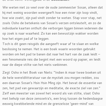
We weten niet zo veel over de oude zenmeester Sosan, alleen dat
hij met weinig woorden weergeeft hoe een rivier zijn loop vindt,
hoe wie zoekt, zijn pad vindt zonder te weten. Stap voor stap, net
zoals Osho de betekenis van Sosan’s verzen ontsleutelt, en zo de
individuele kaarten onthult die verborgen liggen binnen iedereen die
op zoek is naar waarheid. Zo kan een bewustzijn wakker worden
hoe het eigen pad af te leggen.
Toch is dit geen reisgids die aangeeft waar af te slaan en welke
beslissing te nemen. Het is een boek waarin woorden gebruikt
worden om het pad te banen dat naar het hart van de zaak leidt –
een fenomenale reis die begint met een woord op papier, en leidt
naar de diepe stilte van het niets vanbinnen.
Zegt Osho in het Boek van Niets: “Indien ik maar twee boeken uit
de hele wereldlitteratuur van de mystiek zou mogen redden, zou
een daarvan Sosan’s Hsin Hsin Ming zijn. Het bevat de essentie van
zen, het pad van gewaarzijn en meditatie, de exacte ziel van zen.”
Zelf een meester van zowel het woord als van stilte, slaat Osho
met behulp van deze zensoetra’s, een brug tussen de hedendaagse
eeuwig kwebbelende mind en de grenzeloze ‘geen-mind’ van