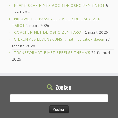
PRAKTISCHE HINTS VOOR DE OSHO ZEN TAROT
5
maart 2026
NIEUWE TOEPASSINGEN VOOR DE OSHO ZEN
TAROT
1 maart 2026
COACHEN MET DE OSHO ZEN TAROT
1 maart 2026
VIEREN ALS LEVENSKUNST, met meditatie-Ideeën
27
februari 2026
TRANSFORMATIE MET SPEELSE THEMA’S
26 februari
2026
Zoeken
Zoeken
naar: