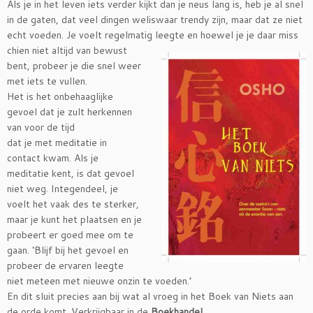
Als je in het leven iets verder kijkt dan je neus lang is, heb je al snel
in de gaten, dat veel dingen weliswaar trendy zijn, maar dat ze niet
echt voeden. Je voelt regelmatig leegte en hoewel je je daar miss
chien niet altijd van bewust
bent, probeer je die snel weer
met iets te vullen.
Het is het onbehaaglijke
gevoel dat je zult herkennen
van voor de tijd
dat je met meditatie in
contact kwam. Als je
meditatie kent, is dat gevoel
niet weg. Integendeel, je
voelt het vaak des te sterker,
maar je kunt het plaatsen en je
probeert er goed mee om te
gaan. ‘Blijf bij het gevoel en
probeer de ervaren leegte
niet meteen met nieuwe onzin te voeden.’
En dit sluit precies aan bij wat al vroeg in het Boek van Niets aan
de orde komt. Verkrijgbaar in de
Boekhandel.