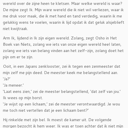
wereld over de zijne heen te kletsen. Maar welke wereld is waar?
De mijne zegt Ik. Mijn ware wereld die ik niet wil verliezen, waar ik
me druk voor maak, die ik met hand en tand verdedig, waarin ik me
gelukkig wens te voelen, waarin ik lijd opdat ik dat geluk alsjeblieft
niet kwijtraak.
Arm Ik, lijdend in Ik zijn eigen wereld. Zolang, zegt Osho in Het
Boek van Niets, zolang we iets van onze eigen wereld heel laten,
zolang we iets van belang vinden aan het zelf-zijn, zolang doet het
pijn om er te zijn.
Ooit, in een Japans zenklooster, zei ik tegen een zenmeester dat
mijn zelf me pijn deed. De meester keek me belangstellend aan.
‘Ja?’
‘Ja meneer.’
‘Laat eens zien,’ zei de meester belangstellend, ‘dat zelf van jou.’
Ik wees op mijn borst.
‘Je wijst op een lichaam,’ zei de meester verontwaardigd. Je wou
me toch niet vertellen dat je een lichaam bent?’
Hij rinkelde met zijn bel. Ik moest de kamer uit. De volgende
morgen bezocht ik hem weer. Ik was er toen achter dat ik niet mijn