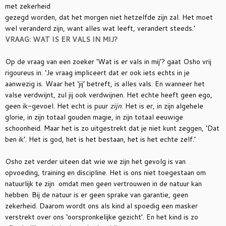
met zekerheid
gezegd worden, dat het morgen niet hetzelfde zijn zal. Het moet
wel veranderd zijn, want alles wat leeft, verandert steeds.’
VRAAG: WAT IS ER VALS IN MIJ?
Op de vraag van een zoeker ‘Wat is er vals in mij’? gaat Osho vrij
rigoureus in. ‘Je vraag impliceert dat er ook iets echts in je
aanwezig is. Waar het ‘jij’ betreft, is alles vals. En wanneer het
valse verdwijnt, zul jij ook verdwijnen. Het echte heeft geen ego,
geen ik-gevoel. Het echt is puur
zijn
. Het is er, in zijn algehele
glorie, in zijn totaal gouden magie, in zijn totaal eeuwige
schoonheid. Maar het is zo uitgestrekt dat je niet kunt zeggen, ‘Dat
ben ik’. Het is god, het is het bestaan, het is het echte zelf.’
Osho zet verder uiteen dat wie we zijn het gevolg is van
opvoeding, training en discipline. Het is ons niet toegestaan om
natuurlijk te zijn omdat men geen vertrouwen in de natuur kan
hebben. Bij de natuur is er geen sprake van garantie, geen
zekerheid. Daarom wordt ons als kind al spoedig een masker
verstrekt over ons ‘oorspronkelijke gezicht’. En het kind is zo