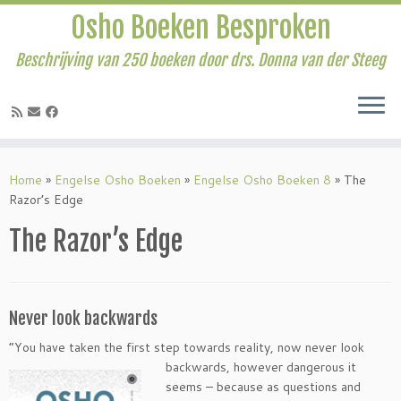
Osho Boeken Besproken
Beschrijving van 250 boeken door drs. Donna van der Steeg
Ga
naar
Home
»
Engelse Osho Boeken
»
Engelse Osho Boeken 8
»
The
inhoud
Razor’s Edge
The Razor’s Edge
Never look backwards
“You have taken the first step towards reality, now never look
backwards,
however dangerous it
seems – because as questions and