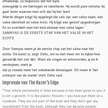
afhankelijk, zo hulpeloos dat het bijna
onmogelijk is om hiertegen te rebelleren. Hij wordt pure imitatie; hij
gaat leren waarvan men wilt dat hij het leert.
Allerlei dingen krijgt hij opgelegd die vals zijn: een valse naam, een
valse identiteit en valse trots. Hij krijgt een geloof opgedrongen.
En zo overdekt men het kind alsmaar met valse lagen.’
SANNYAS IS DE EERSTE STAP VAN HET VALSE IN HET
ECHTE
Door Sannyas neem je de eerste stap van het valse naar het
echte. De kunst is, zegt Osho, om nu niet meer om te kijken hoe
gevaarlijk het ook lijkt. Want als vragen en antwoorden, jij en ik
verdwijnen, merk je
dat je steeds meer het onbekende binnengaat. Dit noem ik ‘het
scherpst van de snede’ stelt Osho vast.
Impressie van The Razor’s Edge
“Your whole personality is false because it has been given to you; it
is not a growth. It is like plastic flowers – you have put them on a
rosebush. They are not part of the bush and they don’t get any
nourishment from the bush, although they can deceive people.