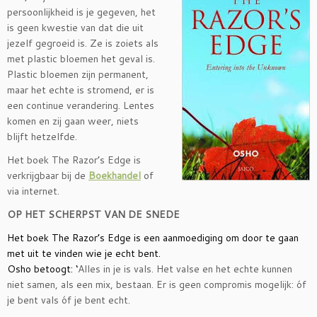
persoonlijkheid is je gegeven, het
is geen kwestie van dat die uit
jezelf gegroeid is. Ze is zoiets als
met plastic bloemen het geval is.
Plastic bloemen zijn permanent,
maar het echte is stromend, er is
een continue verandering. Lentes
komen en zij gaan weer, niets
blijft hetzelfde.
Het boek The Razor’s Edge is
verkrijgbaar bij de
Boekhandel
of
via internet.
OP HET SCHERPST VAN DE SNEDE
Het boek The Razor’s Edge is een aanmoediging om door te gaan
met uit te vinden wie je echt bent.
Osho betoogt: ‘
Alles in je is vals. Het valse en het echte kunnen
niet samen, als een mix, bestaan. Er is geen compromis mogelijk: óf
je bent vals óf je bent echt.