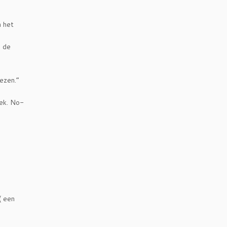
n het
g de
ezen.”
dek. No-
( een