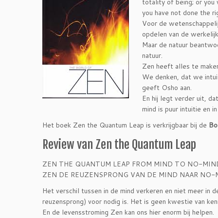
totality of being; or you 
you have not done the rig
Voor de wetenschappelijke
opdelen van de werkelijk
Maar de natuur beantwoo
natuur.
Zen heeft alles te maken 
We denken, dat we intuit
geeft Osho aan.
En hij legt verder uit, 
mind is puur intuitie en
Het boek Zen the Quantum Leap is verkrijgbaar bij de
Bo
Review van Zen the Quantum Leap
ZEN THE QUANTUM LEAP FROM MIND TO NO-MIN
ZEN DE REUZENSPRONG VAN DE MIND NAAR NO-
Het verschil tussen in de mind verkeren en niet meer in 
reuzensprong) voor nodig is. Het is geen kwestie van kenn
En de levensstroming Zen kan ons hier enorm bij helpen.