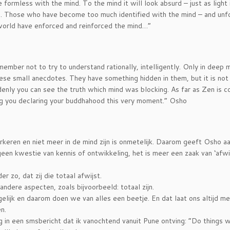
formless with the mind. To the mind it will look absurd – just as light 
ld. Those who have become too much identified with the mind – and unf
he world have enforced and reinforced the mind…”
member not to try to understand rationally, intelligently. Only in deep 
these small anecdotes. They have something hidden in them, but it is not
ddenly you can see the truth which mind was blocking. As far as Zen is 
ring you declaring your buddhahood this very moment.” Osho
keren en niet meer in de mind zijn is onmetelijk. Daarom geeft Osho aa
een kwestie van kennis of ontwikkeling, het is meer een zaak van ‘afwik
 zo, dat zij die totaal afwijst.
andere aspecten, zoals bijvoorbeeld: totaal zijn.
lijk en daarom doen we van alles een beetje. En dat laat ons altijd m
n.
 in een smsbericht dat ik vanochtend vanuit Pune ontving: “Do things w