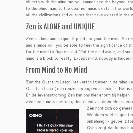
objects with the mind but you cannot see the beyond, the 
to the blind man, to the deaf no music exists in the wor
all the civilizations and cultures that have existed in t
Zen is ALONE and UNIQUE
Zen is alone and unique. It points beyond the mind. So re
and silence will you be able to feel the significance of 
for the mind to figure it out.”Put the mind aside, and su
mind is a block to reality. Except mind, nobody is hinde
From Mind to No Mind
Zen the Quantum Leap: Het verschil tussen in de mind ver
Quantum Leap ( een reuzensprong) voor nodig is. Het is g
En de levensstroming Zen kan ons hier enorm bij helpen.
Zen heeft niets met de geleerdheid van doen. Het is eerder
Zen richt zich op geheel 
We doen veel dingen tege
onbehaaglijk gevoel zitte
Osho zegt dat kernachtig