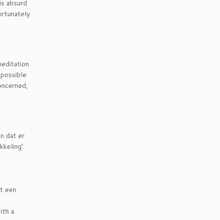
is absurd
ortunately
meditation
 possible
concerned,
n dat er
keling’.
et een
ith a