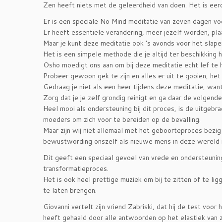
Zen heeft niets met de geleerdheid van doen. Het is eerder
Er is een speciale No Mind meditatie van zeven dagen voo
Er heeft essentiële verandering, meer jezelf worden, pl
Maar je kunt deze meditatie ook ’s avonds voor het slape
Het is een simpele methode die je altijd ter beschikking 
Osho moedigt ons aan om bij deze meditatie echt lef te 
Probeer gewoon gek te zijn en alles er uit te gooien, het l
Gedraag je niet als een heer tijdens deze meditatie, want d
Zorg dat je je zelf grondig reinigt en ga daar de volgend
Heel mooi als ondersteuning bij dit proces, is de uitgeb
moeders om zich voor te bereiden op de bevalling.
Maar zijn wij niet allemaal met het geboorteproces bezig
bewustwording onszelf als nieuwe mens in deze wereld 
Dit geeft een speciaal gevoel van vrede en ondersteunin
transformatieproces.
Het is ook heel prettige muziek om bij te zitten of te ligg
te laten brengen.
Giovanni vertelt zijn vriend Zabriski, dat hij de test voo
heeft gehaald door alle antwoorden op het elastiek van zi