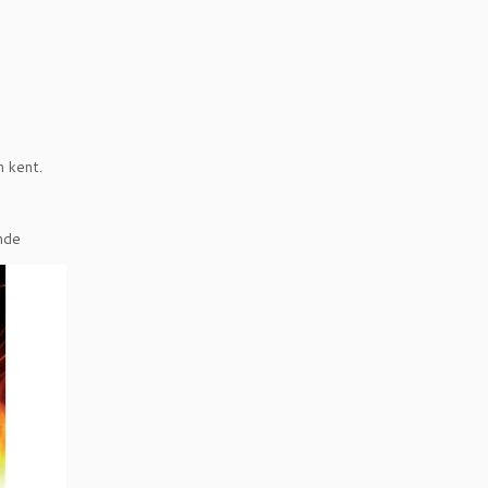
n kent.
nde