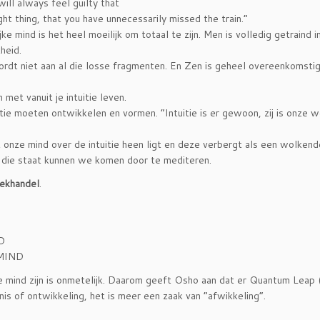
will always feel guilty that
ht thing, that you have unnecessarily missed the train.”
 mind is het heel moeilijk om totaal te zijn. Men is volledig getraind i
heid.
rdt niet aan al die losse fragmenten. En Zen is geheel overeenkomsti
met vanuit je intuitie leven.
ie moeten ontwikkelen en vormen. “Intuitie is er gewoon, zij is onze w
dat onze mind over de intuitie heen ligt en deze verbergt als een wolken
 in die staat kunnen we komen door te mediteren.
ekhandel
.
D
MIND
de mind zijn is onmetelijk. Daarom geeft Osho aan dat er Quantum Leap 
is of ontwikkeling, het is meer een zaak van “afwikkeling”.