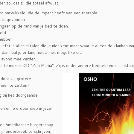
 zo, dat zij die totaal afwijst.
r ontwikkeld, die de impact heeft van een therapie.
aats gevonden.
ngaan op de rand van je bed te doen.
hebt.
hebben.
iefst in allerlei talen die je niet kent maar waar je alleen de klanken va
an haal je er lang niet al het mogelijke uit.
e avond mee verder.
rachte muziek CD “Zen Mama”. Zij is onder andere
bedoeld voor aanstaa
 door via grotere
neer te zetten?
g bij het doorgaande
en en je erdoor diep in jezelf
r het Amerikaanse burgerschap
jn onderbroek te schrijven.