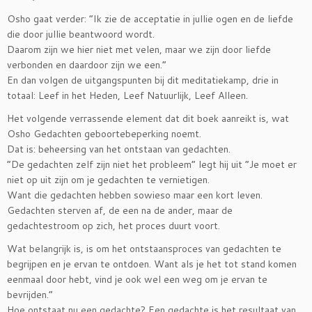
Osho gaat verder: “Ik zie de acceptatie in jullie ogen en de liefde
die door jullie beantwoord wordt.
Daarom zijn we hier niet met velen, maar we zijn door liefde
verbonden en daardoor zijn we een.”
En dan volgen de uitgangspunten bij dit meditatiekamp, drie in
totaal: Leef in het Heden, Leef Natuurlijk, Leef Alleen.
Het volgende verrassende element dat dit boek aanreikt is, wat
Osho Gedachten geboortebeperking noemt.
Dat is: beheersing van het ontstaan van gedachten.
“De gedachten zelf zijn niet het probleem” legt hij uit “Je moet er
niet op uit zijn om je gedachten te vernietigen.
Want die gedachten hebben sowieso maar een kort leven.
Gedachten sterven af, de een na de ander, maar de
gedachtestroom op zich, het proces duurt voort.
Wat belangrijk is, is om het ontstaansproces van gedachten te
begrijpen en je ervan te ontdoen. Want als je het tot stand komen
eenmaal door hebt, vind je ook wel een weg om je ervan te
bevrijden.”
Hoe ontstaat nu een gedachte? Een gedachte is het resultaat van