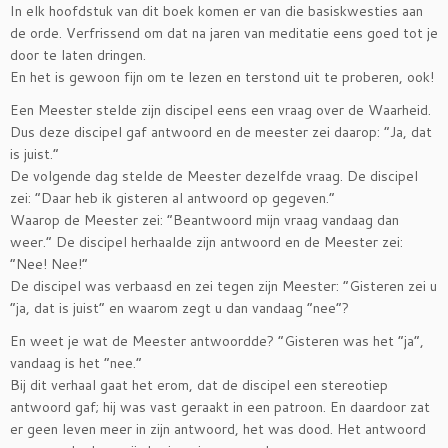
In elk hoofdstuk van dit boek komen er van die basiskwesties aan
de orde. Verfrissend om dat na jaren van meditatie eens goed tot je
door te laten dringen.
En het is gewoon fijn om te lezen en terstond uit te proberen, ook!
Een Meester stelde zijn discipel eens een vraag over de Waarheid.
Dus deze discipel gaf antwoord en de meester zei daarop: “Ja, dat
is juist.”
De volgende dag stelde de Meester dezelfde vraag. De discipel
zei: “Daar heb ik gisteren al antwoord op gegeven.”
Waarop de Meester zei: “Beantwoord mijn vraag vandaag dan
weer.” De discipel herhaalde zijn antwoord en de Meester zei:
“Nee! Nee!”
De discipel was verbaasd en zei tegen zijn Meester: “Gisteren zei u
“ja, dat is juist” en waarom zegt u dan vandaag “nee”?
En weet je wat de Meester antwoordde? “Gisteren was het “ja”,
vandaag is het “nee.”
Bij dit verhaal gaat het erom, dat de discipel een stereotiep
antwoord gaf; hij was vast geraakt in een patroon. En daardoor zat
er geen leven meer in zijn antwoord, het was dood. Het antwoord