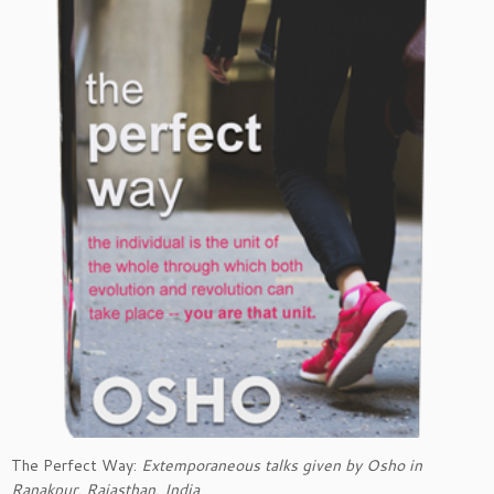
The Perfect Way:
Extemporaneous talks given by Osho in
Ranakpur, Rajasthan, India