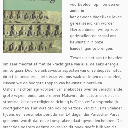
voorbeelden op, hoe een en
ander in
het gewone dagelijkse leven
gerealiseerd kan worden.
Hiertoe dienen we op zeer
gedetailleerde schaal ons
bewustzijn in onze
handelingen te brengen.
Tevens is het aan te bevelen
om zeer meditatief met de krachtigste van alle, de seks energie,
om te gaan. Door de onbewuste aspecten van onze diepste natuur
direct te benaderen, iets waar we ons vaak verlegen over voelen,
kunnen we de hoogste toppen van bewustzijn bereiken.
Osho’s inzichten zijn voorzien van anekdotes over de verschillende
grote wijzen, onder andere over Mahavira, de laatste uit de Jaina
stroming. Uit deze religieuze richting is Osho zelf oorspronkelijk
voortgekomen. Het was dan ook op verzoek van zijn Jaina vrienden,
tijdens een specifieke periode van 14 dagen die Paryuchan Parva
genoemd wordt dat deze toespraken plaatsgevonden hebben. De
prachtige oosters getinte cover van dit boek geeft blijk van dit