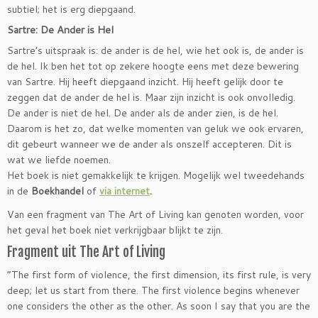
subtiel; het is erg diepgaand.
Sartre: De Ander is Hel
Sartre’s uitspraak is: de ander is de hel, wie het ook is, de ander is
de hel. Ik ben het tot op zekere hoogte eens met deze bewering
van Sartre. Hij heeft diepgaand inzicht. Hij heeft gelijk door te
zeggen dat de ander de hel is. Maar zijn inzicht is ook onvolledig.
De ander is niet de hel. De ander als de ander zien, is de hel.
Daarom is het zo, dat welke momenten van geluk we ook ervaren,
dit gebeurt wanneer we de ander als onszelf accepteren. Dit is
wat we liefde noemen.
Het boek is niet gemakkelijk te krijgen. Mogelijk wel tweedehands
in de
Boekhandel
of
via internet
.
Van een fragment van The Art of Living kan genoten worden, voor
het geval het boek niet verkrijgbaar blijkt te zijn.
Fragment uit The Art of Living
“The first form of violence, the first dimension, its first rule, is very
deep; let us start from there. The first violence begins whenever
one considers the other as the other. As soon I say that you are the