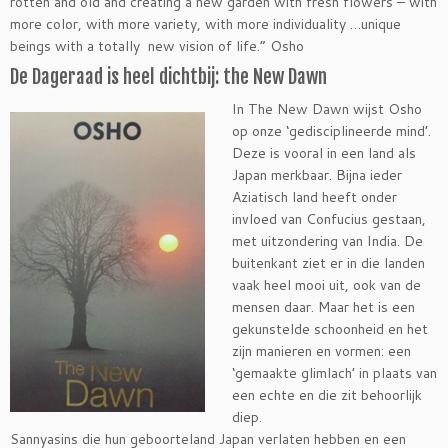
rotten and old and creating a new garden with fresh flowers – with
more color, with more variety, with more individuality …unique
beings with a totally new vision of life.” Osho
De Dageraad is heel dichtbij: the New Dawn
In The New Dawn wijst Osho
op onze ‘gedisciplineerde mind’.
Deze is vooral in een land als
Japan merkbaar. Bijna ieder
Aziatisch land heeft onder
invloed van Confucius gestaan,
met uitzondering van India. De
buitenkant ziet er in die landen
vaak heel mooi uit, ook van de
mensen daar. Maar het is een
gekunstelde schoonheid en het
zijn manieren en vormen: een
‘gemaakte glimlach’ in plaats van
een echte en die zit behoorlijk
diep.
Sannyasins die hun geboorteland Japan verlaten hebben en een