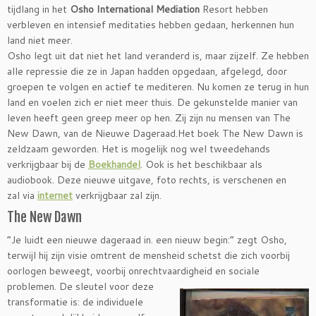
tijdlang in het
Osho International Mediation
Resort hebben
verbleven en intensief meditaties hebben gedaan, herkennen hun
land niet meer.
Osho legt uit dat niet het land veranderd is, maar zijzelf. Ze hebben
alle repressie die ze in Japan hadden opgedaan, afgelegd, door
groepen te volgen en actief te mediteren. Nu komen ze terug in hun
land en voelen zich er niet meer thuis. De gekunstelde manier van
leven heeft geen greep meer op hen. Zij zijn nu mensen van The
New Dawn, van de Nieuwe Dageraad.Het boek The New Dawn is
zeldzaam geworden. Het is mogelijk nog wel tweedehands
verkrijgbaar bij de
Boekhandel
. Ook is het beschikbaar als
audiobook. Deze nieuwe uitgave, foto rechts, is verschenen en
zal via
internet
verkrijgbaar zal zijn.
The New Dawn
“Je luidt een nieuwe dageraad in. een nieuw begin:” zegt Osho,
terwijl hij zijn visie omtrent de mensheid schetst die zich voorbij
oorlogen beweegt, voorbij onrechtvaardigheid en so
ciale
problemen. De sleutel voor deze
transformatie is: de individuele