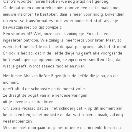
Osho’s woorden horen hebben we nog altijd niet genoeg.
Oude patronen doorbreek je niet door ze een aantal malen met
nieuwe inzichten te bestoken; daar is meer voor nodig. Bovendien
raken verse transformaties toch weer onder het stof, als je je
bewustzijn niet op tijd opvijzelt.
Een voorbeeld? Wel, onze aard is zuinig zijn. En dat is een
ingesleten patroon. Wie zuinig is, heeft iets voor later. Maar, zo
werkt het met liefde niet. Liefde gaat pas groeien als het stroomt.
En ook is het zo, dat in de liefde die je nu geeft alle voorgaande
liefdesuitingen zijn opgenomen, ze zijn erin versmolten. Dus, dat
wat je geeft, wordt steeds mooier en rijker.
Het kleine Abc van liefde Eigenlijk is de liefde die je nu, op dit
moment,
geeft altijd de schoonste en de meest volle;
ze draagt de oogst van alle liefdeservaringen
uit je leven in zich besloten.
Of, zoals Picasso dat zei: het schilderij dat ik op dit moment aan
het maken ben, is het mooiste en dat wat ik hierna maak, zal nog
veel mooier zijn.
Waarom niet doorgaan tot je het ultieme daarin denkt bereikt te