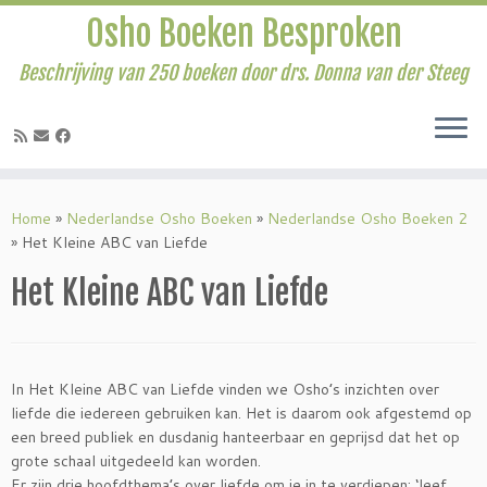
Osho Boeken Besproken
Beschrijving van 250 boeken door drs. Donna van der Steeg
Ga
naar
Home
»
Nederlandse Osho Boeken
»
Nederlandse Osho Boeken 2
inhoud
»
Het Kleine ABC van Liefde
Het Kleine ABC van Liefde
In Het Kleine ABC van Liefde vinden we Osho’s inzichten over
liefde die iedereen gebruiken kan. Het is daarom ook afgestemd op
een breed publiek en dusdanig hanteerbaar en geprijsd dat het op
grote schaal uitgedeeld kan worden.
Er zijn drie hoofdthema’s over liefde om je in te verdiepen: ‘leef