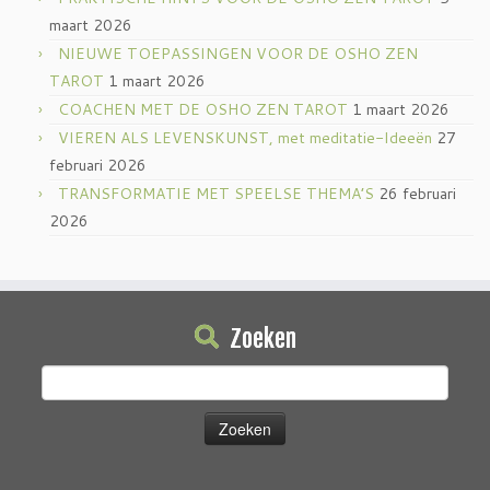
maart 2026
NIEUWE TOEPASSINGEN VOOR DE OSHO ZEN
TAROT
1 maart 2026
COACHEN MET DE OSHO ZEN TAROT
1 maart 2026
VIEREN ALS LEVENSKUNST, met meditatie-Ideeën
27
februari 2026
TRANSFORMATIE MET SPEELSE THEMA’S
26 februari
2026
Zoeken
Zoeken
naar: