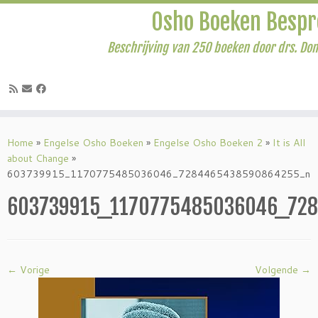
Osho Boeken Besp
Beschrijving van 250 boeken door drs. Do
Ga
naar
Home
»
Engelse Osho Boeken
»
Engelse Osho Boeken 2
»
It is All
inhoud
about Change
»
603739915_1170775485036046_7284465438590864255_n
603739915_1170775485036046_72
← Vorige
Volgende →