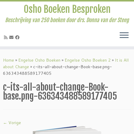
Osho Boeken Besproken
Beschrijving van 250 boeken door drs. Donna van der Steeg
Ga
naar
Home
»
Engelse Osho Boeken
»
Engelse Osho Boeken 2
»
It is All
inhoud
about Change
»
c-its-all-about-change-Book-base.png-
636343488589177405
c-its-all-about-change-Book-
base.png-636343488589177405
← Vorige