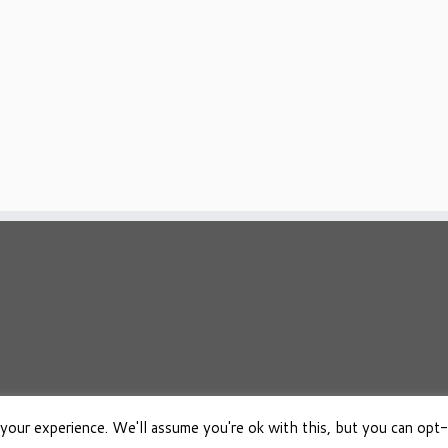
your experience. We'll assume you're ok with this, but you can opt-
026
Osho Boeken Besproken
·
Aangeboden door
·
Ontworpen met de
Customizr 