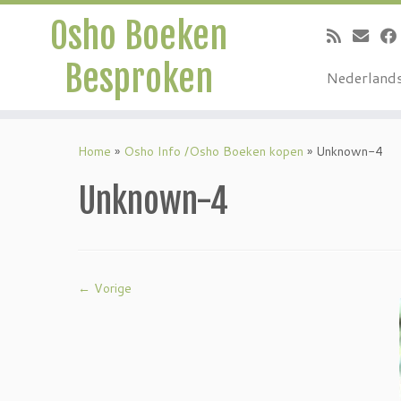
Osho Boeken
Besproken
Nederland
Ga
naar
Home
»
Osho Info /Osho Boeken kopen
»
Unknown-4
inhoud
Unknown-4
← Vorige