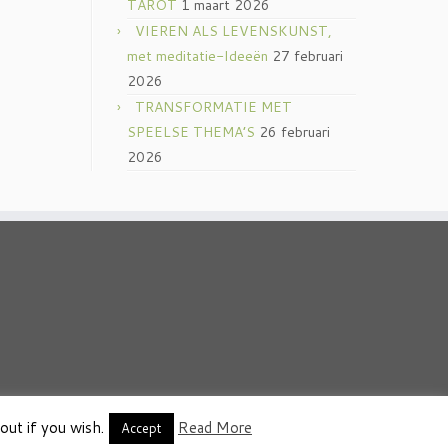
TAROT
1 maart 2026
VIEREN ALS LEVENSKUNST,
met meditatie-Ideeën
27 februari
2026
TRANSFORMATIE MET
SPEELSE THEMA’S
26 februari
2026
out if you wish.
Read More
thema
·
Accept