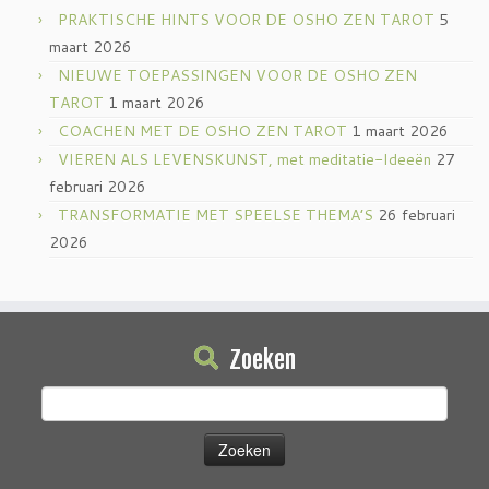
PRAKTISCHE HINTS VOOR DE OSHO ZEN TAROT
5
maart 2026
NIEUWE TOEPASSINGEN VOOR DE OSHO ZEN
TAROT
1 maart 2026
COACHEN MET DE OSHO ZEN TAROT
1 maart 2026
VIEREN ALS LEVENSKUNST, met meditatie-Ideeën
27
februari 2026
TRANSFORMATIE MET SPEELSE THEMA’S
26 februari
2026
Zoeken
Zoeken
naar: