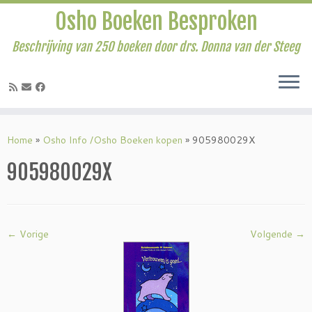
Osho Boeken Besproken
Beschrijving van 250 boeken door drs. Donna van der Steeg
Ga
naar
Home
»
Osho Info /Osho Boeken kopen
»
905980029X
inhoud
905980029X
← Vorige
Volgende →