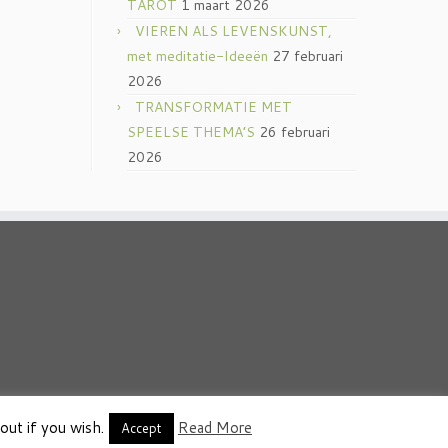
TAROT
1 maart 2026
VIEREN ALS LEVENSKUNST,
met meditatie-Ideeën
27 februari
2026
TRANSFORMATIE MET
SPEELSE THEMA’S
26 februari
2026
out if you wish.
Read More
thema
·
Accept