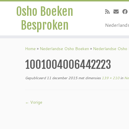
Osho Boeken
Besproken
Nederland
Ga
naar
Home
»
Nederlandse Osho Boeken
»
Nederlandse Osho
inhoud
1001004006442223
Gepubliceerd
11 december 2015
met dimensies
139 × 210
in
Ned
← Vorige