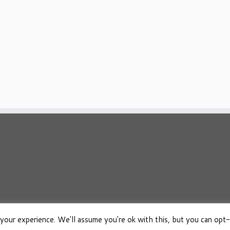
your experience. We'll assume you're ok with this, but you can opt-
026
Osho Boeken Besproken
·
Aangeboden door
·
Ontworpen met de
Customizr 