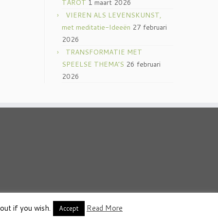
TAROT
1 maart 2026
VIEREN ALS LEVENSKUNST,
met meditatie-Ideeën
27 februari
2026
TRANSFORMATIE MET
SPEELSE THEMA’S
26 februari
2026
out if you wish.
Read More
thema
·
Accept