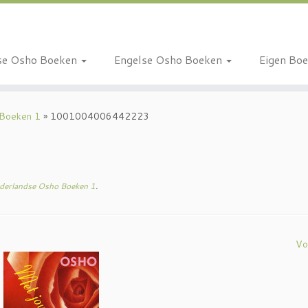
se Osho Boeken
Engelse Osho Boeken
Eigen Bo
 Boeken 1
»
1001004006442223
erlandse Osho Boeken 1
.
Vo