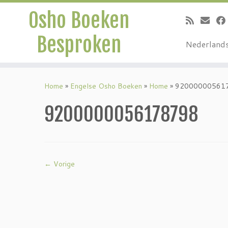
Osho Boeken
Besproken
Nederland
Ga
naar
Home
»
Engelse Osho Boeken
»
Home
»
92000000561
inhoud
9200000056178798
← Vorige