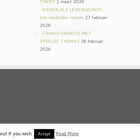
TAROT
1 maart 2026
VIEREN ALS LEVENSKUNST,
met meditatie-Ideeën
27 februari
2026
TRANSFORMATIE MET
SPEELSE THEMA’S
26 februari
2026
out if you wish.
Read More
thema
·
Accept