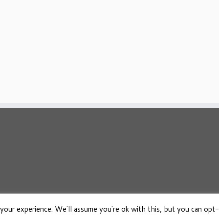
your experience. We'll assume you're ok with this, but you can opt-
026
Osho Boeken Besproken
·
Aangeboden door
·
Ontworpen met de
Customizr 