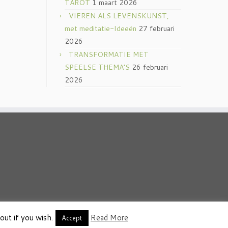
TAROT
1 maart 2026
VIEREN ALS LEVENSKUNST,
met meditatie-Ideeën
27 februari
2026
TRANSFORMATIE MET
SPEELSE THEMA’S
26 februari
2026
out if you wish.
Read More
thema
·
Accept