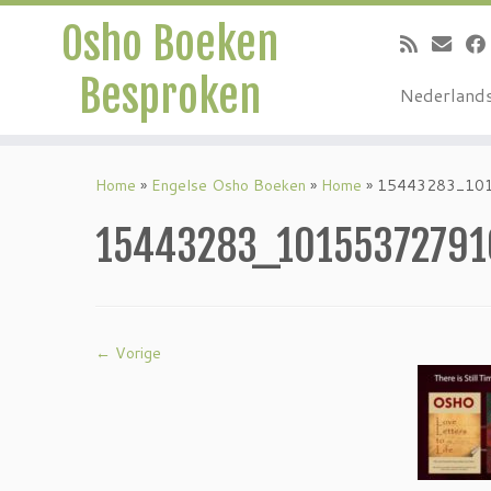
Osho Boeken
Besproken
Nederland
Ga
naar
Home
»
Engelse Osho Boeken
»
Home
»
15443283_10
inhoud
15443283_1015537279
← Vorige