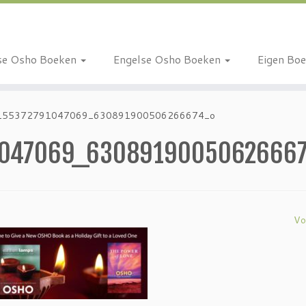
se Osho Boeken
Engelse Osho Boeken
Eigen Bo
155372791047069_630891900506266674_o
1047069_6308919005062666
Vo