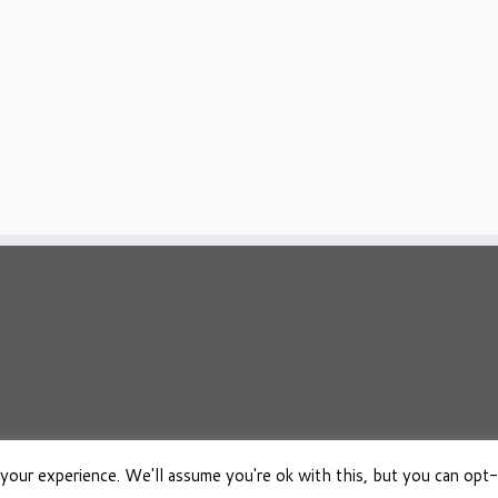
your experience. We'll assume you're ok with this, but you can opt-
026
Osho Boeken Besproken
·
Aangeboden door
·
Ontworpen met de
Customizr 