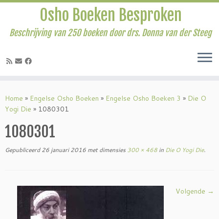
Osho Boeken Besproken
Beschrijving van 250 boeken door drs. Donna van der Steeg
Ga
naar
Home
»
Engelse Osho Boeken
»
Engelse Osho Boeken 3
»
Die O
inhoud
Yogi Die
»
1080301
1080301
Gepubliceerd
26 januari 2016
met dimensies
300 × 468
in
Die O Yogi Die
.
Volgende →